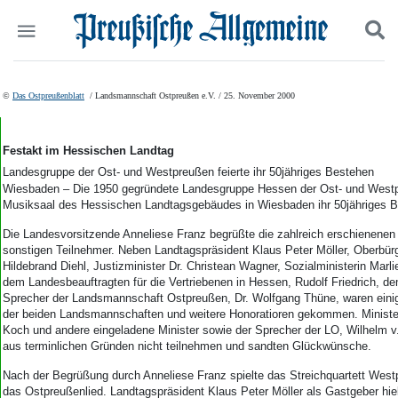
Politik
Suchen und finden
©
Das Ostpreußenblatt
/ Landsmannschaft Ostpreußen e.V. / 25. November 2000
Kultur
Wirtschaft
Panorama
Festakt im Hessischen Landtag
Gesellschaft
Landesgruppe der Ost- und Westpreußen feierte ihr 50jähriges Bestehen
Leben
Wiesbaden – Die 1950 gegründete Landesgruppe Hessen der Ost- und Westp
Musiksaal des Hessischen Landtagsgebäudes in Wiesbaden ihr 50jähriges B
Geschichte
Ostpreußen
Die Landesvorsitzende Anneliese Franz begrüßte die zahlreich erschienene
Pommern
sonstigen Teilnehmer. Neben Landtagspräsident Klaus Peter Möller, Oberbürg
Hildebrand Diehl, Justizminister Dr. Christean Wagner, Sozialministerin Marl
Berlin-Brandenburg
dem Landesbeauftragten für die Vertriebenen in Hessen, Rudolf Friedrich, de
Schlesien
Sprecher der Landsmannschaft Ostpreußen, Dr. Wolfgang Thüne, waren eini
Danzig und Westpreußen
der beiden Landsmannschaften und weitere Honoratioren gekommen. Ministe
Bücher
Koch und andere eingeladene Minister sowie der Sprecher der LO, Wilhelm v
aus terminlichen Gründen nicht teilnehmen und sandten Glückwünsche.
Start
Nach der Begrüßung durch Anneliese Franz spielte das Streichquartett Westp
Wer wir sind
das Ostpreußenlied. Landtagspräsident Klaus Peter Möller als Gastgeber hiel