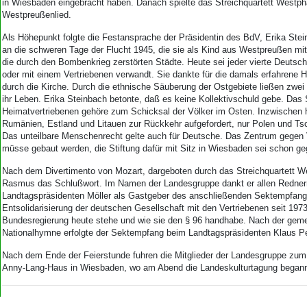
in Wiesbaden eingebracht haben. Danach spielte das Streichquartett Westph
Westpreußenlied.
Als Höhepunkt folgte die Festansprache der Präsidentin des BdV, Erika Stein
an die schweren Tage der Flucht 1945, die sie als Kind aus Westpreußen mi
die durch den Bombenkrieg zerstörten Städte. Heute sei jeder vierte Deutsch
oder mit einem Vertriebenen verwandt. Sie dankte für die damals erfahrene H
durch die Kirche. Durch die ethnische Säuberung der Ostgebiete ließen zwe
ihr Leben. Erika Steinbach betonte, daß es keine Kollektivschuld gebe. Das 
Heimatvertriebenen gehöre zum Schicksal der Völker im Osten. Inzwischen 
Rumänien, Estland und Litauen zur Rückkehr aufgefordert, nur Polen und Ts
Das unteilbare Menschenrecht gelte auch für Deutsche. Das Zentrum gegen V
müsse gebaut werden, die Stiftung dafür mit Sitz in Wiesbaden sei schon ge
Nach dem Divertimento von Mozart, dargeboten durch das Streichquartett W
Rasmus das Schlußwort. Im Namen der Landesgruppe dankt er allen Rednern
Landtagspräsidenten Möller als Gastgeber des anschließenden Sektempfangs
Entsolidarisierung der deutschen Gesellschaft mit den Vertriebenen seit 1973
Bundesregierung heute stehe und wie sie den § 96 handhabe. Nach der ge
Nationalhymne erfolgte der Sektempfang beim Landtagspräsidenten Klaus Pe
Nach dem Ende der Feierstunde fuhren die Mitglieder der Landesgruppe z
Anny-Lang-Haus in Wiesbaden, wo am Abend die Landeskulturtagung begann