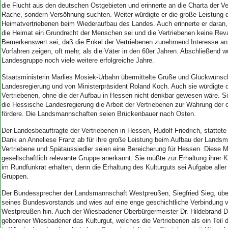
Aktuelle Ausgabe
die Flucht aus den deutschen Ostgebieten und erinnerte an die Charta der Ve
Abonnenten-Login
Rache, sondern Versöhnung suchten. Weiter würdigte er die große Leistung 
Abonnent werden
Heimatvertriebenen beim Wiederaufbau des Landes. Auch erinnerte er daran
die Heimat ein Grundrecht der Menschen sei und die Vertriebenen keine Rev
Abo Prämien
Bemerkenswert sei, daß die Enkel der Vertriebenen zunehmend Interesse an 
Archiv
Vorfahren zeigen, oft mehr, als die Väter in den 60er Jahren. Abschließend w
Mediadaten
Landesgruppe noch viele weitere erfolgreiche Jahre.
Kontakt
Staatsministerin Marlies Mosiek-Urbahn übermittelte Grüße und Glückwüns
Landesregierung und von Ministerpräsident Roland Koch. Auch sie würdigte d
Impressum
Vertriebenen, ohne die der Aufbau in Hessen nicht denkbar gewesen wäre. Si
Datenschutz
die Hessische Landesregierung die Arbeit der Vertriebenen zur Wahrung der 
fördere. Die Landsmannschaften seien Brückenbauer nach Osten.
Der Landesbeauftragte der Vertriebenen in Hessen, Rudolf Friedrich, stattete
Dank an Anneliese Franz ab für ihre große Leistung beim Aufbau der Lands
Vertriebene und Spätaussiedler seien eine Bereicherung für Hessen. Diese 
gesellschaftlich relevante Gruppe anerkannt. Sie müßte zur Erhaltung ihrer 
im Rundfunkrat erhalten, denn die Erhaltung des Kulturguts sei Aufgabe aller
Gruppen.
Der Bundessprecher der Landsmannschaft Westpreußen, Siegfried Sieg, übe
seines Bundesvorstands und wies auf eine enge geschichtliche Verbindung 
Westpreußen hin. Auch der Wiesbadener Oberbürgermeister Dr. Hildebrand Di
geborener Wiesbadener das Kulturgut, welches die Vertriebenen als ein Teil 