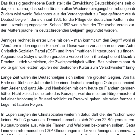
Aktuelle Ausgabe
Das flüssig geschriebene Buch stellt die Entwicklung Deutschbelgiens seit 
Abonnenten-Login
dar, ein Trauma, das schon für sich allen Wiedervereinigungsbestrebungen 
Abonnent werden
Zudem wird wenig Bekanntes aus der Vergangenheit zu Tage gefördert wie d
Deutschbelgier", der sich seit 1931 für die Pflege der deutschen Kultur in de
Abo Prämien
und Luxemburg engagierte. Schon 1892 war in Arel der "Deutsche Verein zu
Archiv
der Muttersprache im deutschredenden Belgien" gegründet worden.
Mediadaten
Jenniges rechnet in erster Linie mit den – man kommt um den Begriff wohl n
Kontakt
"Verrätern in den eigenen Reihen" ab. Diese waren vor allem in der vom Aut
Christlich-Sozialen Partei (CSP) und ihren "muffigen Hinterstuben" zu finden
Impressum
Abgeordnete Schyns wollten geradezu verbohrt beim (frankophonen) Bezirk V
Datenschutz
Provinz Lüttich verbleiben, der Zweisprachigkeit willen. Bezirkskommissar H
wollte gar "die letzten Spuren der deutschen Kultur zum Verschwinden" bring
Lange Zeit waren die Deutschbelgier sich selber ihre größten Gegner. Von flä
Ende der fünfziger Jahre die Idee einer deutschsprachigen Ostregion lanciert
dem Arelerland ganz Alt- und Neubelgien mit dem heute zu Flandern gehören
hätte. Nicht zuletzt scheiterte das Konzept, weil die meisten Bürgermeister
bei einer Anhörung in Brüssel schlicht zu Protokoll gaben, sie seien französ
Lüge mit fatalen Folgen.
In Eupen sorgten die Christsozialen weiterhin dafür, daß die, die "schon wied
keinen Einfluß gewannen. Dennoch sprachen sich 20 von 22 Bürgermeistern 
Kulturautonomie aus, wie sie Flamen und Wallonen bekommen sollten. Getr
Linie von reformerischen CSP-Gliederungen in der von Jenniges als innovativ