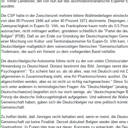
St. Vither Landesteil, der von nun auf das assimilationsfanatische Eupener
ausübte.
Die CSP hatte in der Zwischenzeit mehrere bittere Wahlniederlagen einsteck
von über 80 Prozent 1946 auf unter 40 Prozent 1971 dezimierte. Diejenigen, 
Zweisprachigkeit in Eupen-St. Vith, wo Frankophone kaum mehr als 0,5 Pro
ausmachen, nicht mittragen wollten, gründeten schließlich die "Partei der d
Belgier" (PDB). Daß es am Ende zur Gründung der Deutschsprachigen Geme
einer Mischung von Kultur- und Territorialautonomie für Eupen-St. Vith kam,
Deutschbelgier maßgeblich dem seinerzeitigen flämischen "Gemeinschaftsmi
Tindemans, der auch ein Vorwort zu dem vorliegenden Band verfaßte.
Die deutschbelgische Autonomie führte nicht zu der von vielen Christsoziale
Hinwendung zu Deutschland. Distanz bestimmt das Bild. Jenniges nennt die
Psychogramm": "Es scheint fast so, als ob alles, was mit Deutsch und mit 
allgemeinen in Zusammenhang steht, eine Art Phantomschmerz auslöst. Da 
abgeschnitten worden, aber es ist nicht so richtig nachgewachsen." Diese Sc
sich unter anderem in terminologischen Fragen: Als "Deutschbelgier" (analog
Deutschschweizer) begreifen sich nur noch wenige, als "deutschsprachiger B
Prinzip die deutsche Volkszugehörigkeit aufgegeben. Und während die Wallo
Gemeinschaft haben, gaben sich die Deutschbelgier nur eine politisch korre
Gemeinschaft.
Zu hoffen bleibt, daß Jenniges recht behalten wird, wenn er meint, die Deut
Gemeinschaft sei keine Finalität. Derzeit diskutiert Belgien wieder über eine
Staatsreform. In Eupen täte man gut daran, Konzepte zu entwickeln, die De