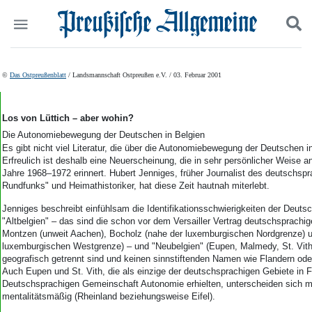
Politik
Suchen und finden
©
Das Ostpreußenblatt
/ Landsmannschaft Ostpreußen e.V. / 03. Februar 2001
Kultur
Wirtschaft
Panorama
Los von Lüttich – aber wohin?
Gesellschaft
Die Autonomiebewegung der Deutschen in Belgien
Leben
Es gibt nicht viel Literatur, die über die Autonomiebewegung der Deutschen in
Erfreulich ist deshalb eine Neuerscheinung, die in sehr persönlicher Weise 
Geschichte
Jahre 1968–1972 erinnert. Hubert Jenniges, früher Journalist des deutschsp
Ostpreußen
Rundfunks" und Heimathistoriker, hat diese Zeit hautnah miterlebt.
Pommern
Jenniges beschreibt einfühlsam die Identifikationsschwierigkeiten der Deutsch
Berlin-Brandenburg
"Altbelgien" – das sind die schon vor dem Versailler Vertrag deutschsprachi
Schlesien
Montzen (unweit Aachen), Bocholz (nahe der luxemburgischen Nordgrenze) un
Danzig und Westpreußen
luxemburgischen Westgrenze) – und "Neubelgien" (Eupen, Malmedy, St. Vith)
Bücher
geografisch getrennt sind und keinen sinnstiftenden Namen wie Flandern ode
Auch Eupen und St. Vith, die als einzige der deutschsprachigen Gebiete in 
Start
Deutschsprachigen Gemeinschaft Autonomie erhielten, unterscheiden sich m
mentalitätsmäßig (Rheinland beziehungsweise Eifel).
Wer wir sind