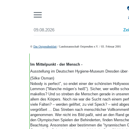
Pr
09.08.2026
Ze
Suchen und finden
Start
©
Das Ostpreußenblatt
/ Landsmannschaft Ostpreußen e.V. / 03. Februar 2001
Wer wir sind
Aktuelle Ausgabe
Abonnenten-Login
Im Mittelpunkt - der Mensch -
Abonnent werden
Ausstellung im Deutschen Hygiene-Museum Dresden über 
Abo Prämien
(Silke Osman)
Archiv
Nobody is perfect", so endet einer der schönsten Hollywo
Lemmon ("Manche mögen’s heiß"). Sicher, wer wollte schon
Mediadaten
makellos? Und so streben die Menschen gerade in unseren
allem des Körpers. Noch nie war die Sucht nach einem per
viele Falten? – werden geliftet; zu viel Speck? – wird abge
vergrößert ... Das Streben nach menschlicher Vollkommen
angenommen. Wer nicht ins Bild paßt, wird an den Rand ged
den Olympischen Spielen der Behinderten, finden Mensche
Beachtung. Ansonsten aber bestimmen die "tyrannischen 