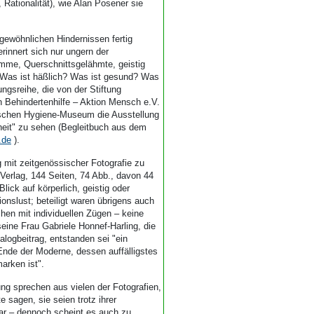
 Rationalität), wie Alan Posener sie
gewöhnlichen Hindernissen fertig
innert sich nur ungern der
mme, Querschnittsgelähmte, geistig
 Was ist häßlich? Was ist gesund? Was
ungsreihe, die von der Stiftung
Behindertenhilfe – Aktion Mensch e.V.
utschen Hygiene-Museum die Ausstellung
eit" zu sehen (Begleitbuch aus dem
.de
).
 mit zeitgenössischer Fotografie zu
 Verlag, 144 Seiten, 74 Abb., davon 44
lick auf körperlich, geistig oder
onslust; beteiligt waren übrigens auch
hen mit individuellen Zügen – keine
seine Frau Gabriele Honnef-Harling, die
alogbeitrag, entstanden sei "ein
Ende der Moderne, dessen auffälligstes
arken ist".
ng sprechen aus vielen der Fotografien,
 sagen, sie seien trotz ihrer
bar – dennoch scheint es auch zu