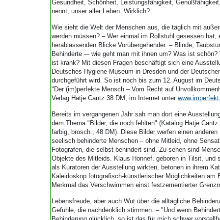
Gesundheit, Schönheit, Leistungsfähigkeit, Genußfähigkeit,
nennt, unser aller Leben. Wirklich?
Wie sieht die Welt der Menschen aus, die täglich mit außer
werden müssen? – Wer einmal im Rollstuhl gesessen hat, er
herablassenden Blicke Vorübergehender. – Blinde, Taubstu
Behinderte -– wie geht man mit ihnen um? Was ist schön?
ist krank? Mit diesen Fragen beschäftigt sich eine Ausstell
Deutsches Hygiene-Museum in Dresden und der Deutschen 
durchgeführt wird. So ist noch bis zum 12. August im De
"Der (im)perfekte Mensch – Vom Recht auf Unvollkommenh
Verlag Hatje Cantz 38 DM; im Internet unter
www.imperfekt
Bereits im vergangenen Jahr sah man dort eine Ausstellung
dem Thema "Bilder, die noch fehlten" (Katalog Hatje Cantz
farbig, brosch., 48 DM). Diese Bilder werfen einen anderen B
seelisch behinderte Menschen – ohne Mitleid, ohne Sensati
Fotografen, die selbst behindert sind. Zu sehen sind Mensc
Objekte des Mitleids. Klaus Honnef, geboren in Tilsit, und 
als Kuratoren der Ausstellung wirkten, betonen in ihrem Kat
Kaleidoskop fotografisch-künstlerischer Möglichkeiten am 
Merkmal das Verschwimmen einst festzementierter Grenzm
Lebensfreude, aber auch Wut über die alltägliche Behinderu
Gefühle, die nachdenklich stimmen. – "Und wenn Behinderte
Behinderung glücklich, so ist das für mich schwer vorstell