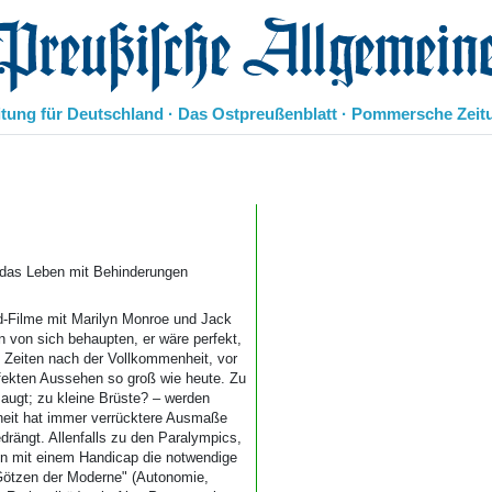
eußische Allgemeine Zeitung
itung für Deutschland · Das Ostpreußenblatt · Pommersche Zeit
Politik
Kultur
Wirtschaft
Panorama
Gesellschaft
das Leben mit Behinderungen
Leben
Geschichte
od-Filme mit Marilyn Monroe und Jack
 von sich behaupten, er wäre perfekt,
Ostpreußen
 Zeiten nach der Vollkommenheit, vor
Pommern
fekten Aussehen so groß wie heute. Zu
Berlin-Brandenburg
saugt; zu kleine Brüste? – werden
Schlesien
heit hat immer verrücktere Ausmaße
Danzig und Westpreußen
rängt. Allenfalls zu den Paralympics,
n mit einem Handicap die notwendige
Bücher
Götzen der Moderne" (Autonomie,