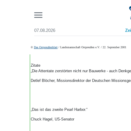
Pr
07.08.2026
Ze
Suchen und finden
Start
©
Das Ostpreußenblatt
/ Landsmannschaft Ostpreußen e.V. / 22. September 2001
Wer wir sind
Aktuelle Ausgabe
Abonnenten-Login
Zitate
„Die Attentate zerstörten nicht nur Bauwerke - auch Denkge
Abonnent werden
Abo Prämien
Detlef Blöcher, Missionsdirektor der Deutschen Missionsg
Archiv
Mediadaten
„Das ist das zweite Pearl Harbor.“
Chuck Hagel, US-Senator