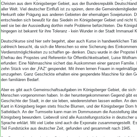
Christen aus dem Königsberger Gebiet, aus der Bundesrepublik Deutschland
aller Welt. Viel deutscher Einfluß ist zu spüren, denn die Gemeindemitgliede
Herkunft oder Prägung aus anderen Gebieten der ehemaligen Sowjetunion. D
entschieden sich bewußt für das Siedeln im Königsberger Gebiet und nicht fü
weil sie bei der Aussiedlung dorthin mehr Probleme befürchteten. Die König
hingegen ist bekannt für ihre Toleranz - kein Wunder in der Stadt Immanuel 
Deutschkurse sind hier sehr begehrt, aber auch Kurse in handwerklichen Tät
zahlreich besucht, da sich die Menschen so eine Sicherung des Einkommen
Verdienstmöglichkeiten zu schaffen ge- denken. Dazu wurde in der Propstei
Ehefrau des Propstes und Referentin für Öffentlichkeitsarbeit, Luise Wolfra
erfunden: Eine Nähmaschine sichert das Auskommen einer ganzen Familie.
zehn Stück von der „FAZ“ gespendet. Mit ihnen lernen Frauen in regelmäßi
umzugehen. Ganz Geschickte erhalten eine gespendete Maschine für den G
den familiären Bedarf.
Aber es gibt auch Gemeinschaftsaufgaben im Königsberger Gebiet, die sich 
Menschen vorgenommen haben. In der heruntergekommenen Gegend gibt es 
Geschichte der Stadt, in der sie leben, wiedererstehen lassen wollen. An d
Kant in Königsberg liegen stets frische Blumen, und der Königsberger Dom h
Satteldach. An der Turmseite kann man im Dommuseum die Ausstellung über
Königsberg bewundern. Liebevoll sind alle Ausstellungsstücke in deutscher 
Sprache erklärt. Mit viel Liebe sind auch die Exponate zusammengestellt. E
Teil Fundstücke aus deutscher Zeit, gefunden und gesammelt nach 1945.