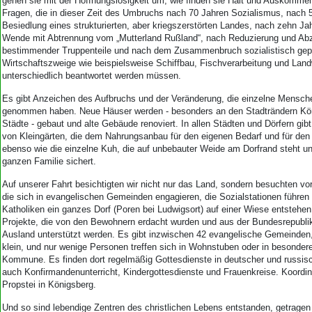
gehen sie mit der Hoffnungslosigkeit um, wie finden sie Halt und Auskomme
Fragen, die in dieser Zeit des Umbruchs nach 70 Jahren Sozialismus, nach 
Besiedlung eines strukturierten, aber kriegszerstörten Landes, nach zehn Jah
Wende mit Abtrennung vom „Mutterland Rußland“, nach Reduzierung und Ab
bestimmender Truppenteile und nach dem Zusammenbruch sozialistisch gepr
Wirtschaftszweige wie beispielsweise Schiffbau, Fischverarbeitung und Land
unterschiedlich beantwortet werden müssen.
Es gibt Anzeichen des Aufbruchs und der Veränderung, die einzelne Menschen
genommen haben. Neue Häuser werden - besonders an den Stadträndern Kön
Städte - gebaut und alte Gebäude renoviert. In allen Städten und Dörfern gib
von Kleingärten, die dem Nahrungsanbau für den eigenen Bedarf und für den
ebenso wie die einzelne Kuh, die auf unbebauter Weide am Dorfrand steht un
ganzen Familie sichert.
Auf unserer Fahrt besichtigten wir nicht nur das Land, sondern besuchten v
die sich in evangelischen Gemeinden engagieren, die Sozialstationen führen 
Katholiken ein ganzes Dorf (Poren bei Ludwigsort) auf einer Wiese entstehen
Projekte, die von den Bewohnern erdacht wurden und aus der Bundesrepubli
Ausland unterstützt werden. Es gibt inzwischen 42 evangelische Gemeinden,
klein, und nur wenige Personen treffen sich in Wohnstuben oder in besonde
Kommune. Es finden dort regelmäßig Gottesdienste in deutscher und russisc
auch Konfirmandenunterricht, Kindergottesdienste und Frauenkreise. Koordini
Propstei in Königsberg.
Und so sind lebendige Zentren des christlichen Lebens entstanden, getragen