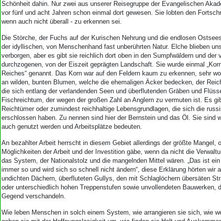
Aktuelle Ausgabe
Schönheit dahin. Nur zwei aus unserer Reisegruppe der Evangelischen Akad
Abonnenten-Login
vor fünf und acht Jahren schon einmal dort gewesen. Sie lobten den Fortschri
wenn auch nicht überall - zu erkennen sei.
Abonnent werden
Abo Prämien
Die Störche, der Fuchs auf der Kurischen Nehrung und die endlosen Ostsees
Archiv
der idyllischen, von Menschenhand fast unberührten Natur. Elche blieben uns
Mediadaten
verborgen, aber es gibt sie reichlich dort oben in den Sumpfwäldern und der
durchzogenen, von der Eiszeit geprägten Landschaft. Sie wurde einmal „Ko
Kontakt
Reiches“ genannt. Das Korn war auf den Feldern kaum zu erkennen, sehr wo
an wilden, bunten Blumen, welche die ehemaligen Äcker bedecken, der Rei
Impressum
die sich entlang der verlandenden Seen und überflutenden Gräben und Flüsse
Datenschutz
Fischreichtum, der wegen der großen Zahl an Anglern zu vermuten ist. Es gi
Reichtümer oder zumindest reichhaltige Lebensgrundlagen, die sich die rus
erschlossen haben. Zu nennen sind hier der Bernstein und das Öl. Sie sind 
auch genutzt werden und Arbeitsplätze bedeuten.
An bezahlter Arbeit herrscht in diesem Gebiet allerdings der größte Mangel, 
Möglichkeiten der Arbeit und der Investition gäbe, wenn da nicht die Verwaltu
das System, der Nationalstolz und die mangelnden Mittel wären. „Das ist ein 
immer so und wird sich so schnell nicht ändern“, diese Erklärung hörten wir a
undichten Dächern, überfluteten Gullys, den mit Schlaglöchern übersäten St
oder unterschiedlich hohen Treppenstufen sowie unvollendeten Bauwerken, d
Gegend verschandeln.
Wie leben Menschen in solch einem System, wie arrangieren sie sich, wie w