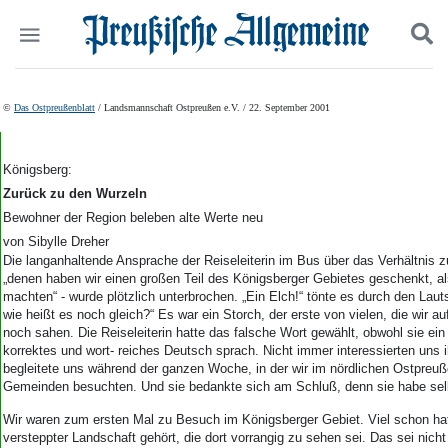
Politik
Suchen und finden
©
Das Ostpreußenblatt
/ Landsmannschaft Ostpreußen e.V. / 22. September 2001
Kultur
Wirtschaft
Panorama
Königsberg:
Gesellschaft
Zurück zu den Wurzeln
Leben
Bewohner der Region beleben alte Werte neu
Geschichte
von Sibylle Dreher
Ostpreußen
Die langanhaltende Ansprache der Reiseleiterin im Bus über das Verhältnis z
Pommern
„denen haben wir einen großen Teil des Königsberger Gebietes geschenkt, al
machten“ - wurde plötzlich unterbrochen. „Ein Elch!“ tönte es durch den Laut
Berlin-Brandenburg
wie heißt es noch gleich?“ Es war ein Storch, der erste von vielen, die wir auf
Schlesien
noch sahen. Die Reiseleiterin hatte das falsche Wort gewählt, obwohl sie ei
Danzig und Westpreußen
korrektes und wort- reiches Deutsch sprach. Nicht immer interessierten uns 
Bücher
begleitete uns während der ganzen Woche, in der wir im nördlichen Ostpreu
Gemeinden besuchten. Und sie bedankte sich am Schluß, denn sie habe selb
Start
Wir waren zum ersten Mal zu Besuch im Königsberger Gebiet. Viel schon hat
Wer wir sind
versteppter Landschaft gehört, die dort vorrangig zu sehen sei. Das sei nich