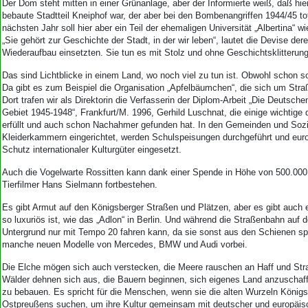
Der Dom steht mitten in einer Grünanlage, aber der Informierte weiß, daß hie
bebaute Stadtteil Kneiphof war, der aber bei den Bombenangriffen 1944/45 tot
nächsten Jahr soll hier aber ein Teil der ehemaligen Universität „Albertina“ wi
„Sie gehört zur Geschichte der Stadt, in der wir leben“, lautet die Devise derer
Wiederaufbau einsetzten. Sie tun es mit Stolz und ohne Geschichtsklitterung
Das sind Lichtblicke in einem Land, wo noch viel zu tun ist. Obwohl schon so 
Da gibt es zum Beispiel die Organisation „Apfelbäumchen“, die sich um Str
Dort trafen wir als Direktorin die Verfasserin der Diplom-Arbeit „Die Deutsch
Gebiet 1945-1948“, Frankfurt/M. 1996, Gerhild Luschnat, die einige wichtige
erfüllt und auch schon Nachahmer gefunden hat. In den Gemeinden und Sozi
Kleiderkammern eingerichtet, werden Schulspeisungen durchgeführt und euro
Schutz internationaler Kulturgüter eingesetzt.
Auch die Vogelwarte Rossitten kann dank einer Spende in Höhe von 500.00
Tierfilmer Hans Sielmann fortbestehen.
Es gibt Armut auf den Königsberger Straßen und Plätzen, aber es gibt auch 
so luxuriös ist, wie das „Adlon“ in Berlin. Und während die Straßenbahn auf 
Untergrund nur mit Tempo 20 fahren kann, da sie sonst aus den Schienen spr
manche neuen Modelle von Mercedes, BMW und Audi vorbei.
Die Elche mögen sich auch verstecken, die Meere rauschen an Haff und Stra
Wälder dehnen sich aus, die Bauern beginnen, sich eigenes Land anzuschaf
zu bebauen. Es spricht für die Menschen, wenn sie die alten Wurzeln König
Ostpreußens suchen, um ihre Kultur gemeinsam mit deutscher und europäisc