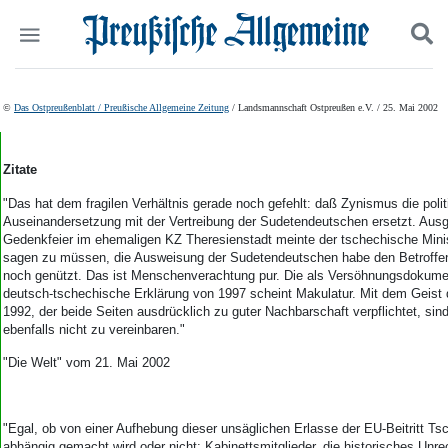
Politik
Suchen und finden
©
Das Ostpreußenblatt / Preußische Allgemeine Zeitung
/ Landsmannschaft Ostpreußen e.V. / 25. Mai 2002
Kultur
Wirtschaft
Panorama
Zitate
Gesellschaft
"Das hat dem fragilen Verhältnis gerade noch gefehlt: daß Zynismus die poli
Leben
Auseinandersetzung mit der Vertreibung der Sudetendeutschen ersetzt. Ausg
Geschichte
Gedenkfeier im ehemaligen KZ Theresienstadt meinte der tschechische Mini
Ostpreußen
sagen zu müssen, die Ausweisung der Sudetendeutschen habe den Betroffe
noch genützt. Das ist Menschenverachtung pur. Die als Versöhnungsdokume
Pommern
deutsch-tschechische Erklärung von 1997 scheint Makulatur. Mit dem Geist 
Berlin-Brandenburg
1992, der beide Seiten ausdrücklich zu guter Nachbarschaft verpflichtet, sin
Schlesien
ebenfalls nicht zu vereinbaren."
Danzig und Westpreußen
"Die Welt" vom 21. Mai 2002
Bücher
Start
Wer wir sind
"Egal, ob von einer Aufhebung dieser unsäglichen Erlasse der EU-Beitritt Ts
abhängig gemacht wird oder nicht: Kabinettsmitglieder, die historisches Unre