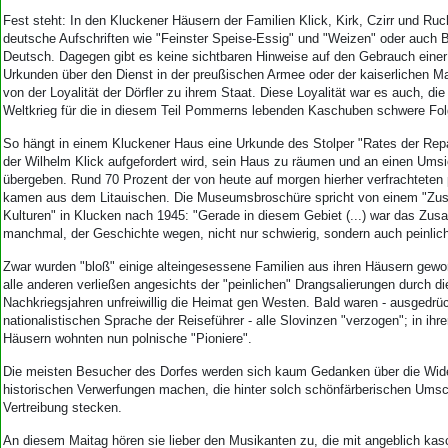
Fest steht: In den Kluckener Häusern der Familien Klick, Kirk, Czirr und Ruc
deutsche Aufschriften wie "Feinster Speise-Essig" und "Weizen" oder auch Bi
Deutsch. Dagegen gibt es keine sichtbaren Hinweise auf den Gebrauch eine
Urkunden über den Dienst in der preußischen Armee oder der kaiserlichen 
von der Loyalität der Dörfler zu ihrem Staat. Diese Loyalität war es auch, d
Weltkrieg für die in diesem Teil Pommerns lebenden Kaschuben schwere Fol
So hängt in einem Kluckener Haus eine Urkunde des Stolper "Rates der Repa
der Wilhelm Klick aufgefordert wird, sein Haus zu räumen und an einen Umsi
übergeben. Rund 70 Prozent der von heute auf morgen hierher verfrachteten
kamen aus dem Litauischen. Die Museumsbroschüre spricht von einem "Z
Kulturen" in Klucken nach 1945: "Gerade in diesem Gebiet (...) war das Zu
manchmal, der Geschichte wegen, nicht nur schwierig, sondern auch peinlich
Zwar wurden "bloß" einige alteingesessene Familien aus ihren Häusern gewor
alle anderen verließen angesichts der "peinlichen" Drangsalierungen durch di
Nachkriegsjahren unfreiwillig die Heimat gen Westen. Bald waren - ausgedrü
nationalistischen Sprache der Reiseführer - alle Slovinzen "verzogen"; in ihr
Häusern wohnten nun polnische "Pioniere".
Die meisten Besucher des Dorfes werden sich kaum Gedanken über die Wid
historischen Verwerfungen machen, die hinter solch schönfärberischen Ums
Vertreibung stecken.
An diesem Maitag hören sie lieber den Musikanten zu, die mit angeblich ka