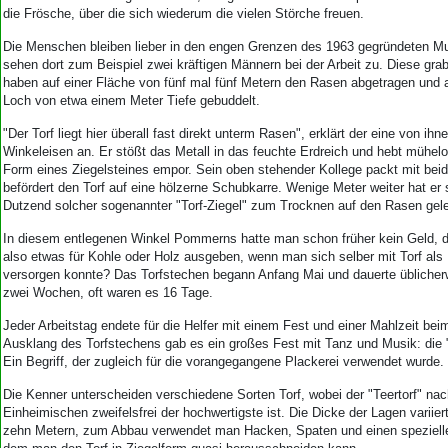
Aktuelle Ausgabe
die Frösche, über die sich wiederum die vielen Störche freuen.
Abonnenten-Login
Abonnent werden
Die Menschen bleiben lieber in den engen Grenzen des 1963 gegründeten 
sehen dort zum Beispiel zwei kräftigen Männern bei der Arbeit zu. Diese gra
Abo Prämien
haben auf einer Fläche von fünf mal fünf Metern den Rasen abgetragen und an
Archiv
Loch von etwa einem Meter Tiefe gebuddelt.
Mediadaten
"Der Torf liegt hier überall fast direkt unterm Rasen", erklärt der eine von ihn
Kontakt
Winkeleisen an. Er stößt das Metall in das feuchte Erdreich und hebt mühelos
Form eines Ziegelsteines empor. Sein oben stehender Kollege packt mit be
Impressum
befördert den Torf auf eine hölzerne Schubkarre. Wenige Meter weiter hat er
Datenschutz
Dutzend solcher sogenannter "Torf-Ziegel" zum Trocknen auf den Rasen gele
In diesem entlegenen Winkel Pommerns hatte man schon früher kein Geld, d
also etwas für Kohle oder Holz ausgeben, wenn man sich selber mit Torf als 
versorgen konnte? Das Torfstechen begann Anfang Mai und dauerte üblicher
zwei Wochen, oft waren es 16 Tage.
Jeder Arbeitstag endete für die Helfer mit einem Fest und einer Mahlzeit be
Ausklang des Torfstechens gab es ein großes Fest mit Tanz und Musik: die
Ein Begriff, der zugleich für die vorangegangene Plackerei verwendet wurde.
Die Kenner unterscheiden verschiedene Sorten Torf, wobei der "Teertorf" na
Einheimischen zweifelsfrei der hochwertigste ist. Die Dicke der Lagen varii
zehn Metern, zum Abbau verwendet man Hacken, Spaten und einen spezielle