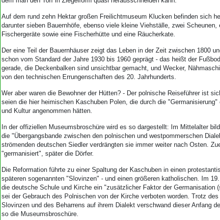
dem man den Torf in Ziegelform quasi herausschneiden kann.
Auf dem rund zehn Hektar großen Freilichtmuseum Klucken befinden sich he
darunter sieben Bauernhöfe, ebenso viele kleine Viehställe, zwei Scheunen, 
Fischergeräte sowie eine Fischerhütte und eine Räucherkate.
Der eine Teil der Bauernhäuser zeigt das Leben in der Zeit zwischen 1800 un
schon vom Standard der Jahre 1930 bis 1960 geprägt - das heißt der Fußbode
gerade, die Deckenbalken sind unsichtbar gemacht, und Wecker, Nähmasch
von den technischen Errungenschaften des 20. Jahrhunderts.
Wer aber waren die Bewohner der Hütten? - Der polnische Reiseführer ist sich
seien die hier heimischen Kaschuben Polen, die durch die "Germanisierung"
und Kultur angenommen hätten.
In der offiziellen Museumsbroschüre wird es so dargestellt: Im Mittelalter bi
die "Übergangsbande zwischen den polnischen und westpommerschen Dialek
strömenden deutschen Siedler verdrängten sie immer weiter nach Osten. Zue
"germanisiert", später die Dörfer.
Die Reformation führte zu einer Spaltung der Kaschuben in einen protestantis
späteren sogenannten "Slovinzen" - und einen größeren katholischen. Im 19
die deutsche Schule und Kirche ein "zusätzlicher Faktor der Germanisation 
sei der Gebrauch des Polnischen von der Kirche verboten worden. Trotz des
Slovinzen und des Beharrens auf ihrem Dialekt verschwand dieser Anfang de
so die Museumsbroschüre.