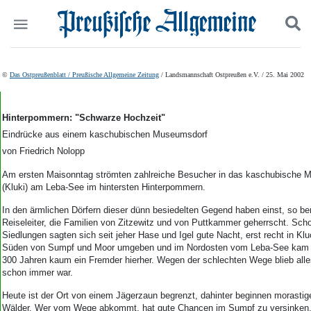
Politik
Suchen und finden
©
Das Ostpreußenblatt / Preußische Allgemeine Zeitung
/ Landsmannschaft Ostpreußen e.V. / 25. Mai 2002
Kultur
Wirtschaft
Panorama
Hinterpommern: "Schwarze Hochzeit"
Gesellschaft
Eindrücke aus einem kaschubischen Museumsdorf
Leben
von Friedrich Nolopp
Geschichte
Am ersten Maisonntag strömten zahlreiche Besucher in das kaschubische 
Ostpreußen
(Kluki) am Leba-See im hintersten Hinterpommern.
Pommern
Berlin-Brandenburg
In den ärmlichen Dörfern dieser dünn besiedelten Gegend haben einst, so be
Reiseleiter, die Familien von Zitzewitz und von Puttkammer geherrscht. Sch
Schlesien
Siedlungen sagten sich seit jeher Hase und Igel gute Nacht, erst recht in K
Danzig und Westpreußen
Süden von Sumpf und Moor umgeben und im Nordosten vom Leba-See kam 
Bücher
300 Jahren kaum ein Fremder hierher. Wegen der schlechten Wege blieb alle
schon immer war.
Start
Heute ist der Ort von einem Jägerzaun begrenzt, dahinter beginnen morastig
Wer wir sind
Wälder. Wer vom Wege abkommt, hat gute Chancen im Sumpf zu versinken.