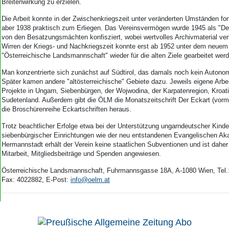
Breitenwirkung zu erzielen.
Die Arbeit konnte in der Zwischenkriegszeit unter veränderten Umständen fo
aber 1938 praktisch zum Erliegen. Das Vereinsvermögen wurde 1945 als "D
von den Besatzungsmächten konfisziert, wobei wertvolles Archivmaterial ver
Wirren der Kriegs- und Nachkriegszeit konnte erst ab 1952 unter dem neue
"Österreichische Landsmannschaft" wieder für die alten Ziele gearbeitet wer
Man konzentrierte sich zunächst auf Südtirol, das damals noch kein Autonom
Später kamen andere "altösterreichische" Gebiete dazu. Jeweils eigene Arbe
Projekte in Ungarn, Siebenbürgen, der Wojwodina, der Karpatenregion, Kroat
Sudetenland. Außerdem gibt die ÖLM die Monatszeitschrift Der Eckart (vorm
die Broschürenreihe Eckartschriften heraus.
Trotz beachtlicher Erfolge etwa bei der Unterstützung ungarndeutscher Kinde
siebenbürgischer Einrichtungen wie der neu entstandenen Evangelischen Ak
Hermannstadt erhält der Verein keine staatlichen Subventionen und ist daher
Mitarbeit, Mitgliedsbeiträge und Spenden angewiesen.
Österreichische Landsmannschaft, Fuhrmannsgasse 18A, A-1080 Wien, Tel.
Fax: 4022882, E-Post:
info@oelm.at