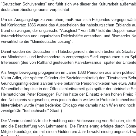
Aktuelle Ausgabe
"Deutschen Schulvereins" und fühlt sich wie dieser der Kulturarbeit außerh
Abonnenten-Login
deutschen Siedlungsraums verpflichtet.
Abonnent werden
Um die Ausgangslage zu verstehen, muß man sich Folgendes vergegenwärtig
Abo Prämien
bei Königgrätz 1866 wurde das Ausscheiden der habsburgischen Erblande 
Archiv
Bund erzwungen; der ungarische "Ausgleich" von 1867 ließ die Doppelmonarc
Mediadaten
österreichischen und ungarischen Reichshälfte entstehen, und Bismarcks Na
verwirklichte die "kleindeutsche Lösung".
Kontakt
Damit wurden die Deutschen im Habsburgerreich, die sich bisher als Staatsv
Impressum
zur Minderheit - und insbesondere in versprengten Siedlungsräumen zum Spie
Datenschutz
Interessen (des von Rußland gesteuerten Pan-slawismus, später der Entente
Als Gegenbewegung progagierten im Jahre 1880 Personen aus allen politisch
Viktor Adler, der spätere Gründer der Sozialdemokratie) den "Deutschen Sch
Gründungsmitgliedern zählten viele bekannte Persönlichkeiten wie etwa Jo
Wesentliche Impulse in der Öffentlichkeitsarbeit gab später der steirische Sch
Heimatdichter Peter Rosegger. Für ihn hatte der Einsatz einen hohen Preis:
den Nobelpreis vorgesehen, was jedoch durch weltweite Proteste tschechisch
hintertrieben wurde (man bedenke: Chicago war damals nach Wien und noch 
zweitgrößte "tschechische" Stadt.)
Der Verein unterstützte die Errichtung oder Verbesserung von Schulen, die B
und die Beschaffung von Lehrmaterial. Die Finanzierung erfolgte durch Gönn
Mitgliedsbeiträge, die mit einem Gulden pro Jahr bewußt niedrig angesetzt 