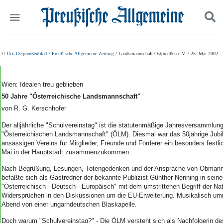
Politik
Suchen und finden
©
Das Ostpreußenblatt / Preußische Allgemeine Zeitung
/ Landsmannschaft Ostpreußen e.V. / 25. Mai 2002
Kultur
Wirtschaft
Panorama
Wien: Idealen treu geblieben
Gesellschaft
50 Jahre "Österreichische Landsmannschaft"
Leben
von R. G. Kerschhofer
Geschichte
Der alljährliche "Schulvereinstag" ist die statutenmäßige Jahresversammlung
Ostpreußen
"Österreichischen Landsmannschaft" (ÖLM). Diesmal war das 50jährige Jubi
Pommern
ansässigen Vereins für Mitglieder, Freunde und Förderer ein besonders festl
Berlin-Brandenburg
Mai in der Hauptstadt zusammenzukommen.
Schlesien
Nach Begrüßung, Lesungen, Totengedenken und der Ansprache von Obmann
Danzig und Westpreußen
befaßte sich als Gastredner der bekannte Publizist Günther Nenning in sein
Bücher
"Österreichisch - Deutsch - Europäisch" mit dem umstrittenen Begriff der Na
Widersprüchen in den Diskussionen um die EU-Erweiterung. Musikalisch um
Start
Abend von einer ungarndeutschen Blaskapelle.
Wer wir sind
Doch warum "Schulvereinstag?" - Die ÖLM versteht sich als Nachfolgerin d