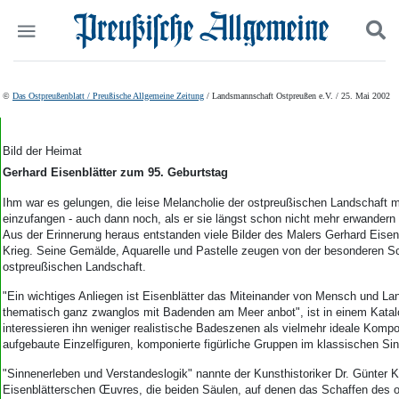
Politik
Suchen und finden
©
Das Ostpreußenblatt / Preußische Allgemeine Zeitung
/ Landsmannschaft Ostpreußen e.V. / 25. Mai 2002
Kultur
Wirtschaft
Panorama
Bild der Heimat
Gesellschaft
Gerhard Eisenblätter zum 95. Geburtstag
Leben
Ihm war es gelungen, die leise Melancholie der ostpreußischen Landschaft m
Geschichte
einzufangen - auch dann noch, als er sie längst schon nicht mehr erwandern
Ostpreußen
Aus der Erinnerung heraus entstanden viele Bilder des Malers Gerhard Eise
Pommern
Krieg. Seine Gemälde, Aquarelle und Pastelle zeugen von der besonderen Sc
ostpreußischen Landschaft.
Berlin-Brandenburg
Schlesien
"Ein wichtiges Anliegen ist Eisenblätter das Miteinander von Mensch und Lan
Danzig und Westpreußen
thematisch ganz zwanglos mit Badenden am Meer anbot", ist in einem Katal
Bücher
interessieren ihn weniger realistische Badeszenen als vielmehr ideale Kompo
aufgebaute Einzelfiguren, komponierte figürliche Gruppen im klassischen Sin
Start
"Sinnenerleben und Verstandeslogik" nannte der Kunsthistoriker Dr. Günter K
Wer wir sind
Eisenblätterschen Œuvres, die beiden Säulen, auf denen das Schaffen des 