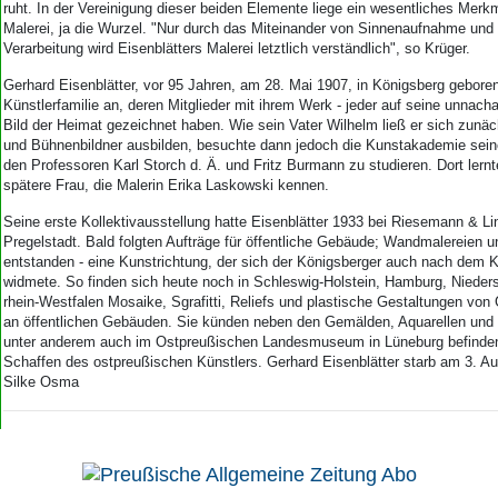
Aktuelle Ausgabe
ruht. In der Vereinigung dieser beiden Elemente liege ein wesentliches Merk
Abonnenten-Login
Malerei, ja die Wurzel. "Nur durch das Miteinander von Sinnenaufnahme und l
Verarbeitung wird Eisenblätters Malerei letztlich verständlich", so Krüger.
Abonnent werden
Abo Prämien
Gerhard Eisenblätter, vor 95 Jahren, am 28. Mai 1907, in Königsberg geboren
Archiv
Künstlerfamilie an, deren Mitglieder mit ihrem Werk - jeder auf seine unnach
Mediadaten
Bild der Heimat gezeichnet haben. Wie sein Vater Wilhelm ließ er sich zunäc
und Bühnenbildner ausbilden, besuchte dann jedoch die Kunstakademie seine
Kontakt
den Professoren Karl Storch d. Ä. und Fritz Burmann zu studieren. Dort lernt
spätere Frau, die Malerin Erika Laskowski kennen.
Impressum
Datenschutz
Seine erste Kollektivausstellung hatte Eisenblätter 1933 bei Riesemann & Lin
Pregelstadt. Bald folgten Aufträge für öffentliche Gebäude; Wandmalereien u
entstanden - eine Kunstrichtung, der sich der Königsberger auch nach dem Kr
widmete. So finden sich heute noch in Schleswig-Holstein, Hamburg, Nieder
rhein-Westfalen Mosaike, Sgrafitti, Reliefs und plastische Gestaltungen von 
an öffentlichen Gebäuden. Sie künden neben den Gemälden, Aquarellen und P
unter anderem auch im Ostpreußischen Landesmuseum in Lüneburg befinde
Schaffen des ostpreußischen Künstlers. Gerhard Eisenblätter starb am 3. A
Silke Osma