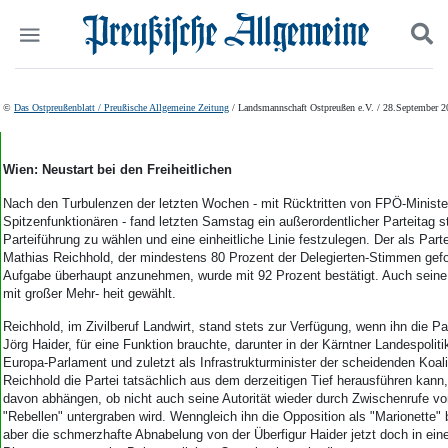
Politik
Suchen und finden
©
Das Ostpreußenblatt / Preußische Allgemeine Zeitung
/ Landsmannschaft Ostpreußen e.V. / 28.September 2
Kultur
Wirtschaft
Panorama
Wien: Neustart bei den Freiheitlichen
Gesellschaft
Nach den Turbulenzen der letzten Wochen - mit Rücktritten von FPÖ-Ministe
Leben
Spitzenfunktionären - fand letzten Samstag ein außerordentlicher Parteitag s
Geschichte
Parteiführung zu wählen und eine einheitliche Linie festzulegen. Der als Part
Ostpreußen
Mathias Reichhold, der mindestens 80 Prozent der Delegierten-Stimmen gefor
Aufgabe überhaupt anzunehmen, wurde mit 92 Prozent bestätigt. Auch seine 
Pommern
mit großer Mehr- heit gewählt.
Berlin-Brandenburg
Schlesien
Reichhold, im Zivilberuf Landwirt, stand stets zur Verfügung, wenn ihn die Pa
Danzig und Westpreußen
Jörg Haider, für eine Funktion brauchte, darunter in der Kärntner Landespoliti
Europa-Parlament und zuletzt als Infrastrukturminister der scheidenden Koal
Bücher
Reichhold die Partei tatsächlich aus dem derzeitigen Tief herausführen kann, 
davon abhängen, ob nicht auch seine Autorität wieder durch Zwischenrufe vo
Start
"Rebellen" untergraben wird. Wenngleich ihn die Opposition als "Marionette" 
Wer wir sind
aber die schmerzhafte Abnabelung von der Überfigur Haider jetzt doch in ei