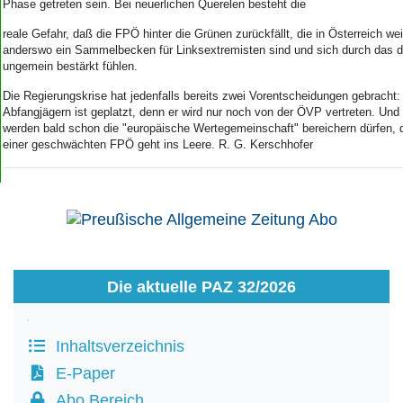
Aktuelle Ausgabe
Phase getreten sein. Bei neuerlichen Querelen besteht die
Abonnenten-Login
reale Gefahr, daß die FPÖ hinter die Grünen zurückfällt, die in Österreich we
Abonnent werden
anderswo ein Sammelbecken für Linksextremisten sind und sich durch das 
Abo Prämien
ungemein bestärkt fühlen.
Archiv
Die Regierungskrise hat jedenfalls bereits zwei Vorentscheidungen gebracht:
Mediadaten
Abfangjägern ist geplatzt, denn er wird nur noch von der ÖVP vertreten. Un
werden bald schon die "europäische Wertegemeinschaft" bereichern dürfen, 
Kontakt
einer geschwächten FPÖ geht ins Leere. R. G. Kerschhofer
Impressum
Datenschutz
Die aktuelle PAZ 32/2026
Inhaltsverzeichnis
E-Paper
Abo Bereich