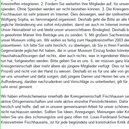
Kreistreffen integrieren. 2. Fordern Sie weiterhin Ihre Mitglieder auf, für uns
spenden. Ohne Spenden werden wir nicht bestehen können. 3. Die Kreisgem
Fischhausen ist sehr präsent im Internet. Dies deswegen, weil der stellvertr
Wolfgang Sopha, es hervorragend organisiert. Deshalb geht die Bitte an alle
jegliche Veränderung uns sofort mitzuteilen, damit wir auch im Internet immer 
Unser Heimatbrief ist und bleibt unser unverzichtbares Bindeglied. Deshalb bi
in gewohnter Manier Ihre Beiträge uns zu senden. 5. Mit großem Sachverstan
unser Museum völlig um. Wir wollen es fertig zum Hauptkreistreffen 2003 der
präsentieren. Ich bitte Sie sehr herzlich, zu überlegen, ob Sie in Ihren Famili
Gegenstände jeglicher Art haben, die in unser Museum Einzug finden könnte
Haushaltsauflösungen darf nichts, aber auch nichts, was in irgendeiner We
tun hat, fortgeworfen werden. Bitte geben Sie es uns. 6. wir müssen ganz klar
Kreisgemeinschaft über mehr ältere als jüngere Mitglieder verfügt. Dies ist le
Prozeß und nicht von der Hand zu weisen. Deshalb ist es für uns alle von g
wir uns umsehen und dafür sorgen, daß jüngere Damen und Herren bei uns 
Aufforderung, darüber nachzudenken und Vorschläge zu unterbreiten, gilt für
sehr ernst gemeint.
Wir haben erfreulicherweise innerhalb der Kreisgemeinschaft Fischhausen seh
aktive Ortsgemeinschaften und viele aktive einzelne Persönlichkeiten. Dafür 
herzlich und hoffe, daß wir in unserer gemeinsamen Arbeit für unser schöne
nicht nachlassen werden. Sollten Sie Ideen, Anregungen, Meinungen oder Kri
teilen Sie uns dies schonungslos und ganz offen mit. Louis-Ferdinand Schw
Kreisvertreter Fischhausens, ist für jede begründete und konstruktive Kritik 