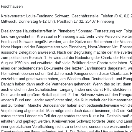
Fischhausen
Kreisvertreter: Louis-Ferdinand Schwarz. Geschäftsstelle: Telefon (0 41 01) 
Mittwoch, Donnerstag 9-12 Uhr), Postfach 17 32, 25407 Pinneberg
Diesjähriges Hauptkreistreffen in Pinneberg / Sonntag (Fortsetzung von Folge
fand wie gewohnt im Kreissaal in Pinneberg statt. Sehr viele Persönlichkeite
Ferdinand Schwarz begrüßt werden, an der Spitze der Schirmherr der Verans
Horst Hager und der Bürgermeister von Pinneberg, Horst-Werner Nitt. Ebens
russische Delegation anwesend. Nach der Begrüßung machte der Kreisvertre
zum politischen Bereich: 1. Er wies auf die Bedeutung der Charta der Heima
August 1950 hin und erwähnte, daß viele Politiker diese Charta sehr loben. Si
eines der bedeutendsten Dokumente des letzten Jahrhunderts dargestellt, wei
Heimatvertriebenen schon fünf Jahre nach Kriegsende in dieser Charta aus 
verzichtet und geschworen haben, am Wiederaufbau Deutschlands und Euro
Danach haben dann auch die Vertriebenen gehandelt. Wenn das so ist, dann
auch endlich in den Schulbüchern Eingang finden und damit Pflichtlektüre in
Dies wurde mit großem Beifall quittiert. 2. Lm. Schwarz wies auf den Parag
wonach Bund und Länder verpflichtet sind, die Kulturarbeit der Heimatvertri
und zu fördern. Manche Bundesländer haben sich bedauerlicherweise von die
Verpflichtung abgemeldet. Man möge sich doch darauf besinnen, daß die Kult
ostdeutschen Länder ein Teil der gesamtdeutschen Kultur ist. Deshalb muß d
erhalten und gepflegt werden. Kreisvertreter Schwarz forderte Bund und Länd
ihrer gesetzlichen Verpflichtung nicht zu entziehen, sondern sie wahrzunehm
Gesetzgeber von ihnen gefordert hat. 3. Die Polen und die Litauer haben in 