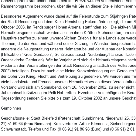
Conventgarten) stattfindet, laufen bereits. Hierzu wurden verschiedene Vorsc
Rahmenprogramm besprochen, über die wir Sie an dieser Stelle informieren 
Besonderes Augenmerk wurde dabei auf die Feierstunde zum 50jährigen Pat
der Stadt Rendsburg und dem Kreis Rendsburg-Eckernförde gelegt, die am 
Oktober 2003, im Rendsburger Hohen Arsenal stattfinden soll. Die aktiven Mi
Heimatkreisgemeinschaft werden alles in ihren Kräften Stehende tun, um di
Hauptkreistreffen zu einem unvergeßlichen Erlebnis für alle Landsleute werd
Themen, die der Vorstand während seiner Sitzung in Wunstorf besprochen ha
anderem die Neugestaltung unserer Heimatstube und der Ausbau der Kontakt
(Hilfsaktion "Kreis Gerdauen", Schüleraustausch Nordenburg/Hanerau-Hadem
Ordenskirche Gerdauen). Wie im Vorjahr wird sich die Heimatkreisgemeinsch
wieder an den Veranstaltungen der Stadt Rendsburg anläßlich des Volkstrau
2002) beteiligen. Dazu ist auch eine kleine Kranzniederlegung am Gerdauen
der Opfer von Krieg, Flucht und Vertreibung zu gedenken. Wir würden uns fr
viele Landsleute und Freunde unseres Heimatkreises an diesen Veranstaltun
Vorstand wird sich am Sonnabend, dem 16. November 2002, zu seiner nicht ö
Jahresabschlußsitzung im Pelli-Hof treffen. Eventuelle Vorschläge oder Ber
Tagesordnung senden Sie bitte bis zum 19. Oktober 2002 an unsere Geschäft
Gumbinnen
Geschäftsstelle: Stadt Bielefeld (Patenschaft Gumbinnen), Niederwall 25, 336
21) 51 69 64 (Frau Niemann). Kreisvertreter: Arthur Klementz, Siebenbürgen
Schwalmstadt, Telefon und Fax (0 66 91) 91 86 98 (Büro) und (0 66 91) 2 01