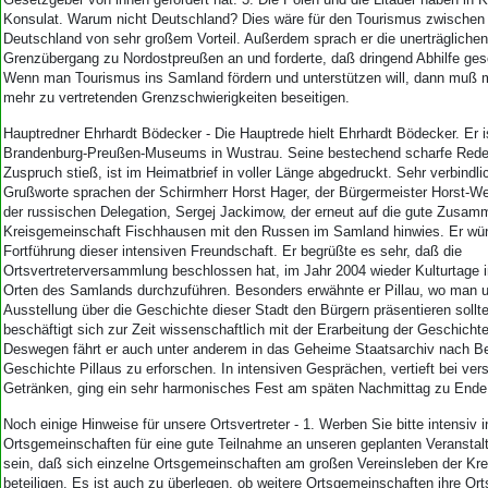
Konsulat. Warum nicht Deutschland? Dies wäre für den Tourismus zwischen
Deutschland von sehr großem Vorteil. Außerdem sprach er die unerträglich
Grenzübergang zu Nordostpreußen an und forderte, daß dringend Abhilfe ge
Wenn man Tourismus ins Samland fördern und unterstützen will, dann muß 
mehr zu vertretenden Grenzschwierigkeiten beseitigen.
Hauptredner Ehrhardt Bödecker - Die Hauptrede hielt Ehrhardt Bödecker. Er 
Brandenburg-Preußen-Museums in Wustrau. Seine bestechend scharfe Rede,
Zuspruch stieß, ist im Heimatbrief in voller Länge abgedruckt. Sehr verbind
Grußworte sprachen der Schirmherr Horst Hager, der Bürgermeister Horst-Wer
der russischen Delegation, Sergej Jackimow, der erneut auf die gute Zusamm
Kreisgemeinschaft Fischhausen mit den Russen im Samland hinwies. Er wün
Fortführung dieser intensiven Freundschaft. Er begrüßte es sehr, daß die
Ortsvertreterversammlung beschlossen hat, im Jahr 2004 wieder Kulturtage 
Orten des Samlands durchzuführen. Besonders erwähnte er Pillau, wo man u
Ausstellung über die Geschichte dieser Stadt den Bürgern präsentieren soll
beschäftigt sich zur Zeit wissenschaftlich mit der Erarbeitung der Geschichte
Deswegen fährt er auch unter anderem in das Geheime Staatsarchiv nach Ber
Geschichte Pillaus zu erforschen. In intensiven Gesprächen, vertieft bei ve
Getränken, ging ein sehr harmonisches Fest am späten Nachmittag zu Ende
Noch einige Hinweise für unsere Ortsvertreter - 1. Werben Sie bitte intensiv i
Ortsgemeinschaften für eine gute Teilnahme an unseren geplanten Veranstal
sein, daß sich einzelne Ortsgemeinschaften am großen Vereinsleben der Kre
beteiligen. Es ist auch zu überlegen, ob weitere Ortsgemeinschaften ihre Orts