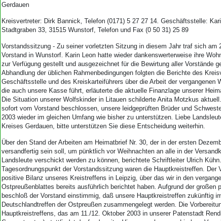
Gerdauen
Kreisvertreter: Dirk Bannick, Telefon (0171) 5 27 27 14. Geschäftsstelle: Ka
Stadtgraben 33, 31515 Wunstorf, Telefon und Fax (0 50 31) 25 89
Vorstandssitzung - Zu seiner vorletzten Sitzung in diesem Jahr traf sich am 
Vorstand in Wunstorf. Karin Leon hatte wieder dankenswerterweise ihre Woh
zur Verfügung gestellt und ausgezeichnet für die Bewirtung aller Vorstände g
Abhandlung der üblichen Rahmenbedingungen folgten die Berichte des Kreisve
Geschäftsstelle und des Kreiskarteiführers über die Arbeit der vergangenen
die auch unsere Kasse führt, erläuterte die aktuelle Finanzlage unserer Hei
Die Situation unserer Wolfskinder in Litauen schilderte Anita Motzkus aktuell
sofort vom Vorstand beschlossen, unsere leidgeprüften Brüder und Schwest
2003 wieder im gleichen Umfang wie bisher zu unterstützen. Liebe Landsleu
Kreises Gerdauen, bitte unterstützen Sie diese Entscheidung weiterhin.
Über den Stand der Arbeiten am Heimatbrief Nr. 30, der in der ersten Deze
versandfertig sein soll, um pünktlich vor Weihnachten an alle in der Versandk
Landsleute verschickt werden zu können, berichtete Schriftleiter Ulrich Kühn.
Tagesordnungspunkt der Vorstandssitzung waren die Hauptkreistreffen. Der 
positive Bilanz unseres Kreistreffens in Leipzig, über das wir in den verga
Ostpreußenblattes bereits ausführlich berichtet haben. Aufgrund der großen
beschloß der Vorstand einstimmig, daß unsere Hauptkreistreffen zukünftig i
Deutschlandtreffen der Ostpreußen zusammengelegt werden. Die Vorbereitu
Hauptkreistreffens, das am 11./12. Oktober 2003 in unserer Patenstadt Rend