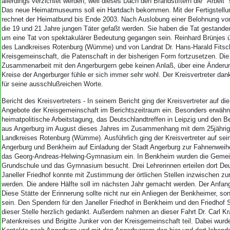
Aktuelle Ausgabe
allerdings verzichtet werden, weil dieses Dach den Brandstiftern die "Arbeit" s
Das neue Heimatmuseums soll ein Hartdach bekommen. Mit der Fertigstel
Abonnenten-Login
rechnet der Heimatbund bis Ende 2003. Nach Auslobung einer Belohnung vo
Abonnent werden
die 19 und 21 Jahre jungen Täter gefaßt werden. Sie haben die Tat gestanden
Abo Prämien
um eine Tat von spektakulärer Bedeutung gegangen sein. Reinhard Brünjes 
Archiv
des Landkreises Rotenburg (Wümme) und von Landrat Dr. Hans-Harald Fitsch
Kreisgemeinschaft, die Patenschaft in der bisherigen Form fortzusetzen. Die
Mediadaten
Zusammenarbeit mit den Angerburgern gebe keinen Anlaß, über eine Änder
Kreise der Angerburger fühle er sich immer sehr wohl. Der Kreisvertreter dan
Kontakt
für seine ausschlußreichen Worte.
Impressum
Datenschutz
Bericht des Kreisvertreters - In seinem Bericht ging der Kreisvertreter auf die
Angebote der Kreisgemeinschaft im Berichtszeitraum ein. Besonders erwähnt
heimatpolitische Arbeitstagung, das Deutschlandtreffen in Leipzig und den B
aus Angerburg im August dieses Jahres im Zusammenhang mit dem 25jährig
Landkreises Rotenburg (Wümme). Ausführlich ging der Kreisvertreter auf sei
Angerburg und Benkheim auf Einladung der Stadt Angerburg zur Fahnenweihe
das Georg-Andreas-Helwing-Gymnasium ein. In Benkheim wurden die Gemein
Grundschule und das Gymnasium besucht. Drei Lehrerinnen erteilen dort Deu
Janeller Friedhof konnte mit Zustimmung der örtlichen Stellen inzwischen zu
werden. Die andere Hälfte soll im nächsten Jahr gemacht werden. Der Anfang
Diese Stätte der Erinnerung sollte nicht nur ein Anliegen der Benkheimer, son
sein. Den Spendern für den Janeller Friedhof in Benkheim und den Friedhof
dieser Stelle herzlich gedankt. Außerdem nahmen an dieser Fahrt Dr. Carl Kra
Patenkreises und Brigitte Junker von der Kreisgemeinschaft teil. Dabei wurde