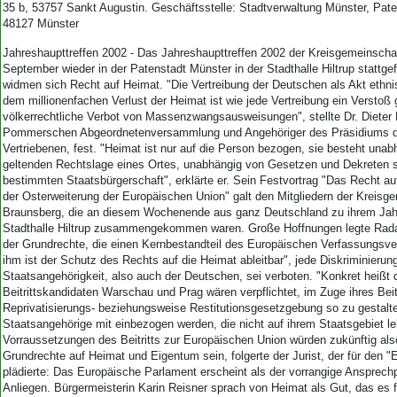
35 b, 53757 Sankt Augustin. Geschäftsstelle: Stadtverwaltung Münster, Pate
48127 Münster
Jahreshaupttreffen 2002 - Das Jahreshaupttreffen 2002 der Kreisgemeinschaf
September wieder in der Patenstadt Münster in der Stadthalle Hiltrup stattge
widmen sich Recht auf Heimat. "Die Vertreibung der Deutschen als Akt ethn
dem millionenfachen Verlust der Heimat ist wie jede Vertreibung ein Verstoß
völkerrechtliche Verbot von Massenzwangsausweisungen", stellte Dr. Dieter 
Pommerschen Abgeordnetenversammlung und Angehöriger des Präsidiums 
Vertriebenen, fest. "Heimat ist nur auf die Person bezogen, sie besteht unab
geltenden Rechtslage eines Ortes, unabhängig von Gesetzen und Dekreten s
bestimmten Staatsbürgerschaft", erklärte er. Sein Festvortrag "Das Recht a
der Osterweiterung der Europäischen Union" galt den Mitgliedern der Kreisg
Braunsberg, die an diesem Wochenende aus ganz Deutschland zu ihrem Jahr
Stadthalle Hiltrup zusammengekommen waren. Große Hoffnungen legte Rada
der Grundrechte, die einen Kernbestandteil des Europäischen Verfassungsvert
ihm ist der Schutz des Rechts auf die Heimat ableitbar", jede Diskriminieru
Staatsangehörigkeit, also auch der Deutschen, sei verboten. "Konkret heißt 
Beitrittskandidaten Warschau und Prag wären verpflichtet, im Zuge ihres Beitr
Reprivatisierungs- beziehungsweise Restitutionsgesetzgebung so zu gestalt
Staatsangehörige mit einbezogen werden, die nicht auf ihrem Staatsgebiet le
Vorraussetzungen des Beitritts zur Europäischen Union würden zukünftig als
Grundrechte auf Heimat und Eigentum sein, folgerte der Jurist, der für den
plädierte: Das Europäische Parlament erscheint als der vorrangige Ansprechp
Anliegen. Bürgermeisterin Karin Reisner sprach von Heimat als Gut, das es f