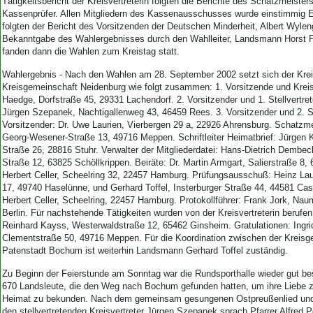
Tätigkeitsbericht der Kreisvertreterin folgten die Berichte des Schatzmeister
Kassenprüfer. Allen Mitgliedern des Kassenausschusses wurde einstimmig En
folgten der Bericht des Vorsitzenden der Deutschen Minderheit, Albert Wylen
Bekanntgabe des Wahlergebnisses durch den Wahlleiter, Landsmann Horst 
fanden dann die Wahlen zum Kreistag statt.
Wahlergebnis - Nach den Wahlen am 28. September 2002 setzt sich der Kre
Kreisgemeinschaft Neidenburg wie folgt zusammen: 1. Vorsitzende und Kreisv
Haedge, Dorfstraße 45, 29331 Lachendorf. 2. Vorsitzender und 1. Stellvertret
Jürgen Szepanek, Nachtigallenweg 43, 46459 Rees. 3. Vorsitzender und 2. St
Vorsitzender: Dr. Uwe Laurien, Vierbergen 29 a, 22926 Ahrensburg. Schatzmei
Georg-Wesener-Straße 13, 49716 Meppen. Schriftleiter Heimatbrief: Jürgen
Straße 26, 28816 Stuhr. Verwalter der Mitgliederdatei: Hans-Dietrich Dembe
Straße 12, 63825 Schöllkrippen. Beiräte: Dr. Martin Armgart, Salierstraße 8
Herbert Celler, Scheelring 32, 22457 Hamburg. Prüfungsausschuß: Heinz La
17, 49740 Haselünne, und Gerhard Toffel, Insterburger Straße 44, 44581 Cast
Herbert Celler, Scheelring, 22457 Hamburg. Protokollführer: Frank Jork, Na
Berlin. Für nachstehende Tätigkeiten wurden von der Kreisvertreterin berufen
Reinhard Kayss, Westerwaldstraße 12, 65462 Ginsheim. Gratulationen: Ingrid
Clementstraße 50, 49716 Meppen. Für die Koordination zwischen der Kreisg
Patenstadt Bochum ist weiterhin Landsmann Gerhard Toffel zuständig.
Zu Beginn der Feierstunde am Sonntag war die Rundsporthalle wieder gut be
670 Landsleute, die den Weg nach Bochum gefunden hatten, um ihre Liebe
Heimat zu bekunden. Nach dem gemeinsam gesungenen Ostpreußenlied und
den stellvertretenden Kreisvertreter Jürgen Szepanek sprach Pfarrer Alfred 