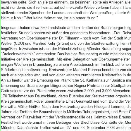
bewahren gelte. Sich an sie zu erinnern, zu besinnen, sollte ein Anliegen all
nicht nur derer, die ihre Heimat auf schmerzvolle Weise verloren haben. Ha
stellvertretender Sprecher der Landsmannschaft der Westpreußen, zitierte A
Helmut Kohl: "Wer keine Heimat hat, ist ein armer Hund."
Insgesamt haben etwa 250 Landsleute an dem Treffen der Braunsberger tei
festlichen Stunde konnten wir außer den genannten Honoratioren - Frau Reis
Vertretung von Oberbürgermeister Dr. Tillmann - noch vom Rat der Stadt Mü
Welker (CDU) und Manfred Kehr (Grüne) und von der Stadtverwaltung Herrn 
begrüßen. Inzwischen ist aus der Patenbeziehung Münster-Braunsberg sogar
"Dreiecksverhältnis" entstanden: Das heutige Braunsberg wurde miteinbezog
Initiative der Kreisgemeinschaft. Mit einer Delegation war Oberbürgermeister 
einigen Wochen in Braunsberg zu einem Arbeitsbesuch im Hinblick auf einen
Städtefreundschaftsvertrag. Kreisvertreter Manfred Ruhnau berichtete von di
auch er eingeladen war, und von einer weiteren zum vierten Kreistreffen in d
Anlaß hierfür war die Erhebung der Pfarrkirche St. Katharina zur "Basilica mi
Ernennung der Braunsberger Bürgertochter Regina Protmann zur Stadtpatroni
Gottesdienst vor der Pfarrkirche waren zwischen 2.000 und 3.000 Menschen
170 Teilnehmer aus Deutschland, deren Busreise der Kreisvertreter organisier
Kreisgemeinschaft Rößel übermittelte Ernst Grunwald und vom Bund der Ver
Roswitha Möller Grüße. Nach dem Festvortrag wurden Hildegard Lemmer, die
Jahren die Treffen der Braunsberger in Mülheim/Ruhr organisiert, und Ernst 
Vertreter der Plaswicher mit der Verdienstmedaille des Heimatkreises Brauns
Festlichkeit wurde umrahmt von Beiträgen des Blechbläser-Quintetts der M
Münster. Das nächste Treffen wird am 27. und 28. September 2003 wieder in 