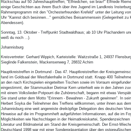
Rückschau auf 50 Jahreshaupttreffen; "Elfriedchen, sei brav!" Elfriede Rieme
einige Geschichten aus ihrem Buch über ihre Jugend im Landkreis Insterbur
Rahmenprogramm mit den "Orchesterfreunden Krefeld" unter der Leitung vo
Uhr "Kannst dich besinnen..." gemütliches Beisammensein (Gelegenheit zu 
Abendessen).
Sonntag, 13. Oktober - Treffpunkt Stadtwaldhaus; ab 10 Uhr Plachandern u
weiß du noch ...).
Johannisburg
Kreisvertreter: Gerhard Wippich, Karteistelle: Waitzstraße 1, 24937 Flensburg.
Sieglinde Falkenstein, Mackensenweg 7, 28832 Achim
Hauptkreistreffen in Dortmund - Das 47. Hauptkreistreffen der Kreisgemeins
fand im Goldsaal der Westfalenhalle in Dortmund statt. Knapp 400 Teilnehme
an den nach Kirchspielen eingeteilten Tischen sowie im Vorraum eingefunde
eingestimmt, der Stammusiker Dietmar Kern unterhielt wie in den Jahren zuv
mit einem Volkslieder-Potpourri die Zuhörerschaft, begann mit etwas Verspät
Sie stand unter dem Motto "Erinnern - Bewahren - Zukunft gewinnen". In sei
Herbert Soyka die Teilnehmer des Treffens willkommen, unter ihnen aus dem
Johannisburg eine weit angereiste dreiköpfige Delegation des deutschen Ver
Hinweise auf die im Programmheft aufgeführten Informationen, auf die im F
Möglichkeiten wie Nachschlagen in der Heimatkreiskartei, Spendenzeichnen
Literatur und Bildmaterial am Stand der Kreisgemeinschaft. Der Ernst-Wieche
Deutschland 1998 war mit einer Sonderpräsentation über den ostpreußischen