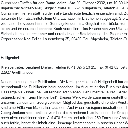
Gumbinner-Treffen für den Raum Mainz - Am 26. Oktober 2002, um 10.30 Uhr
Ingelheimer Winzerkeller, Binger Straße 16, 55218 Ingelheim, Telefon (0 61 3
Gumbinner Treffen statt, zu dem alle Landsleute herzlich eingeladen sind. Z
bekannte Heimatschriftstellerin Ulla Lachauer ihr Erscheinen zugesagt. Sie 
wie Land der sieben Himmel, Sonntagskinder, Lina Grigoleit, die Brücke von T
lesen und ihr neu erschienenes Buch vorstellen. Das Erscheinen von Ulla La
Sicherheit eine interessante und unterhaltsame Bereicherung des Programms
Organisation: Karl Feller, Laurenziberg 35, 55435 Gau-Algesheim, Telefon (0 
Heiligenbeil
Kreisvertreter: Siegfried Dreher, Telefon (0 41 02) 6 13 15, Fax (0 41 02) 69
22927 Großhansdorf
Neuerscheinung einer Publikation - Die Kreisgemeinschaft Heiligenbeil hat er
heimatkundliche Publikation herausgegeben. Im August ist das Buch mit dem 
Passarge bis Zinten" bei Rautenberg erschienen. Der Untertitel lautet "Bilde
ostpreußischen Kreis Heiligenbeil". Dieses Werk wurde zusammengestellt un
unserem Landsmann Georg Jenkner, Mitglied des geschäftsführenden Vorst
sind eine Fülle von Materialien aus dem Archiv der Kreisgemeinschaft und d
Georg Jenkner veröffentlicht worden, die in anderen Publikationen der Kreis
noch nicht erschienen sind. Auf 478 Seiten und mit über 250 Fotos und Abbi
auch farbig, bringt der Inhalt eine Unmenge Interessantes in anschaulicher W