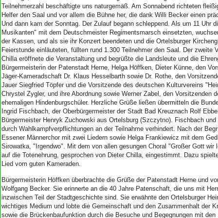
Teilnehmerzahl beschäftigte uns naturgemäß. Am Sonnabend richteten fleißi
Helfer den Saal und vor allem die Bühne her, die dank Willi Becker einen prä
Und dann kam der Sonntag. Der Zulauf begann schleppend. Als um 11 Uhr di
Musikanten" mit dem Deutschmeister Regimentsmarsch einsetzten, wuchse
der Kassen, und als sie ihr Konzert beendeten und die Ortelsburger Kircheng
Feierstunde einläuteten, füllten rund 1.300 Teilnehmer den Saal. Der zweite 
Chilla eröffnete die Veranstaltung und begrüßte die Landsleute und die Ehren
Bürgermeisterin der Patenstadt Herne, Helga Höffken, Dieter Künne, den Vor
Jäger-Kameradschaft Dr. Klaus Hesselbarth sowie Dr. Rothe, den Vorsitzend
Jauer Siegfried Töpfer und die Vorsitzende des deutschen Kulturvereins "Hei
Chrystel Zygler, und ihre Abordnung sowie Werner Zabel, den Vorsitzenden d
ehemaligen Hindenburgschüler. Herzliche Grüße ließen übermitteln die Bun
Ingrid Fischbach, der Oberbürgermeister der Stadt Bad Kreuznach Rolf Ebbe
Bürgermeister Henryk Zuchowski aus Ortelsburg (Szczytno). Fischbach und
durch Wahlkampfverpflichtungen an der Teilnahme verhindert. Nach der Begr
Essener Männerchor mit zwei Liedern sowie Helga Frankiewicz mit dem Ged
Sirowatka, "Irgendwo". Mit dem von allen gesungen Choral "Großer Gott wir l
auf die Totenehrung, gesprochen von Dieter Chilla, eingestimmt. Dazu spiel
Lied vom guten Kameraden.
Bürgermeisterin Höffken überbrachte die Grüße der Patenstadt Herne und v
Wolfgang Becker. Sie erinnerte an die 40 Jahre Patenschaft, die uns mit Her
inzwischen Teil der Stadtgeschichte sind. Sie erwähnte den Ortelsburger Hei
wichtiges Medium und lobte die Gemeinschaft und den Zusammenhalt der K
sowie die Brückenbaufunktion durch die Besuche und Begegnungen mit den