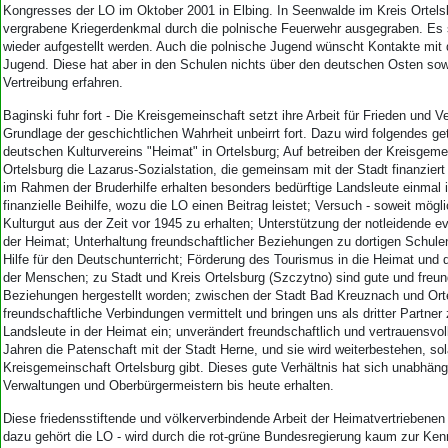
Kongresses der LO im Oktober 2001 in Elbing. In Seenwalde im Kreis Ortel
vergrabene Kriegerdenkmal durch die polnische Feuerwehr ausgegraben. Es so
wieder aufgestellt werden. Auch die polnische Jugend wünscht Kontakte mit
Jugend. Diese hat aber in den Schulen nichts über den deutschen Osten sow
Vertreibung erfahren.
Baginski fuhr fort - Die Kreisgemeinschaft setzt ihre Arbeit für Frieden und 
Grundlage der geschichtlichen Wahrheit unbeirrt fort. Dazu wird folgendes ge
deutschen Kulturvereins "Heimat" in Ortelsburg; Auf betreiben der Kreisgeme
Ortelsburg die Lazarus-Sozialstation, die gemeinsam mit der Stadt finanziert 
im Rahmen der Bruderhilfe erhalten besonders bedürftige Landsleute einmal 
finanzielle Beihilfe, wozu die LO einen Beitrag leistet; Versuch - soweit mögl
Kulturgut aus der Zeit vor 1945 zu erhalten; Unterstützung der notleidende e
der Heimat; Unterhaltung freundschaftlicher Beziehungen zu dortigen Schule
Hilfe für den Deutschunterricht; Förderung des Tourismus in die Heimat und
der Menschen; zu Stadt und Kreis Ortelsburg (Szczytno) sind gute und freun
Beziehungen hergestellt worden; zwischen der Stadt Bad Kreuznach und Ort
freundschaftliche Verbindungen vermittelt und bringen uns als dritter Partne
Landsleute in der Heimat ein; unverändert freundschaftlich und vertrauensvoll
Jahren die Patenschaft mit der Stadt Herne, und sie wird weiterbestehen, so
Kreisgemeinschaft Ortelsburg gibt. Dieses gute Verhältnis hat sich unabhän
Verwaltungen und Oberbürgermeistern bis heute erhalten.
Diese friedensstiftende und völkerverbindende Arbeit der Heimatvertriebenen 
dazu gehört die LO - wird durch die rot-grüne Bundesregierung kaum zur K