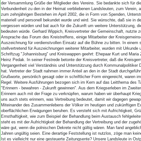
der Versammlung Grüße der Mitglieder des Vereins. Sie bedankte sich für di
Verbundenheit zu den in der Heimat verbliebenen Landsleuten, zum Verein, 
zum zehnjährigen Bestehen im April 2002, die in Form von Spenden, Unters
materiell und personell bekundet wurde und wird. Sie wünschte, daß sie in de
vergessen würden und bat auch für die Zukunft um weitere Unterstützung, die
bedeuten würde. Gerhard Wippich, Kreisvertreter der Gemeinschaft, nutzte z
Ansprache das Forum des Kreistreffens, einige Mitarbeiter der Kreisgemeins
Auszeichnung für verdienstvollen Einsatz auf die Bühne zu bitten. In einem 
stellvertretend für Auszeichnungen weiterer Mitarbeiter, wurden mit Urkunde
Schriftzug "Johannisburg" und Kreiswappen geehrt: Ehepaar Kurt und Maria 
Heinz Pedak. In seiner Festrede betonte der Kreisvertreter, daß die Kreisgem
Vergangenheit viel Verständnis und Unterstützung durch Kommunalpolitiker 
hat. Vertreter der Stadt nahmen immer Anteil an den in der Stadt durchgeführ
Grußworte, persönlich gesagt oder in schriftlicher Form eingereicht, waren 
Regel. Weitere Ausführungen bezogen sich im Kern auf das Leitthema des T
"Erinnern - bewahren - Zukunft gewinnen". Aus dem Kriegserleben im Zweite
Erinnern auch mit der Frage zu verknüpfen, warum haben wir überhaupt Krieg 
uns auch stets erinnern, was Vertreibung bedeutet, damit wir dagegen gewap
Miteinander des Zusammenlebens der Völker im heutigen und zukünftigen Eur
oberflächlichen Erwägungen beruhen. Es versteht sich mit Aufrichtigkeit, Grü
Ernsthaftigkeit, wie zum Beispiel der Behandlung beim Austausch fehlgeleite
steht es mit der Aufrichtigkeit der Behandlung der Vertreibung und der zuge
wäre gut, wenn die polnischen Dekrete nicht gültig wären. Man fand angeblic
Jahren ungültig seien. Eine derartige Feststellung ist nutzlos, zöge man kei
Ist es vielleicht nur eine gesteuerte Zeitungsente? Unsere Landsleute in Os