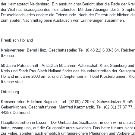
der Heimatstadt Neidenburg. Ein ausführlicher Bericht über die Rede der Kreisv
der Weihnachtsausgabe des Heimatbriefes. Mit dem Absingen der 3. Stroph
Deutschlandsliedes endete die Feierstunde. Nach der Feierstunde blieben di
zum späten Nachmittag beim Austausch von Erinnerungen zusammen.
Preußisch Holland
Kreisvertreter: Bernd Hinz. Geschäftsstelle: Tel. (0 48 21) 6 03-3 64, Reich
Itzehoe
50 Jahre Patenschaft - Anläßlich 50 Jahren Patenschaft Kreis Steinburg und 
Kreis und Stadt Preußisch Holland findet das Hauptkreistreffen der Kreisge
Holland im Jahre 2003 am 6. und 7. September im Hotel Klosterbrunnen, Kl
Itzehoe statt.
Ortelsburg
Kreisvertreter: Edelfried Ba­ginski, Tel. (02 09) 7 20 07, Schweidnitzer Straß
Gelsenkirchen. Geschäftsführer: Manfred Katzmarzik, Tel. (02 31) 37 37 77,
44357 Dortmund
Hauptkreistreffen in Essen - Der Umbau des Saalbaues, in dem wir uns seit 
hatte, zwang uns, auf die Grugahalle auszuweichen. Das hatte für uns nicht
zur Folge, sondern auch erheblich umfangreichere Planungen und Vorbereitu