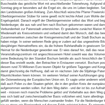
Buschwalde das geistliche Wort mit anschließender Totenehrung. Aufgrund 
Sonntag ging er besonders auf die Engel ein, die uns im Leben begleiten. Se
den Landsleuten großen Anklang. Zum Abschluß wünschte Pfarrer Powierski
Oberbürgermeister Stüber für seine gewiß nicht leichte Arbeit zum Wohle de
Engelsgeduld. Danach ergriff der Oberbürgermeister selbst das Wort und beg
Neidenburger, die aus nah und fern nach Bochum gekommen waren und dami
Verbundenheit zur Patenstadt unterstrichen. Er gratulierte zunächst Marion 
Wiederwahl als Kreisvertreterin und verband damit den Wunsch, daß das be
Zusammenwirken zwischen der Kreisgemeinschaft und der Stadt Bochum au
haben möge. In seiner weiteren Rede ging er zudem auf das ungewohnte Bil
diesjährigen Heimattreffens ein, da die frühere Ruhrlandhalle in gewissem S
Heimat für die Neidenburger geworden war. Er wies darauf hin, daß das neu
Veranstaltungszentrum mit angeschlossenem Hotel sowohl was das Volume
seine Bedeutung für den Standort Bochum beträfe als auch hinsichtlich der Sc
dieser Bau erstellt wurde, den Betrachter in Erstaunen versetzt. Bochum posit
diesem rund 70 Millionen Euro teuren Objekt für größere Tagungen und Kong
damit gleichzeitig die Hoffnung, daß wir im nächsten Jahr die 50jährige Paten
Räumlichkeiten feiern können. Im weiteren Verlauf seiner Ausführungen ging
die Osterweiterung der Europäischen Union ein. Er sagte unter anderem wörtli
daß auch Polen zu den Staaten gehört, die in den großen Kreis der europäis
aufgenommen werden sollen. Auf dem Weg dahin - und der ist bis zur Aufna
weit - müssen noch manche Probleme gelöst und Vorbehalte aus dem Weg 
was sich bald auf zwischenstaatlicher Basis vollziehen wird, kann allerdings
gefüllt werden, wenn die Menschen zueinander finden. Für die Neidenburger 
sie so etwas wie Pionierarbeit auf diesem Felde geleistet haben. Er erinnerte 