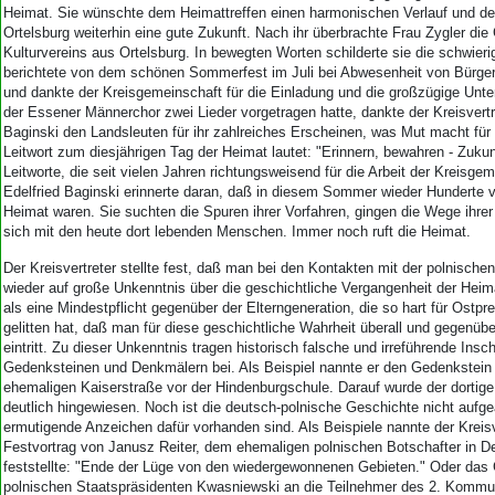
Heimat. Sie wünschte dem Heimattreffen einen harmonischen Verlauf und de
Ortelsburg weiterhin eine gute Zukunft. Nach ihr überbrachte Frau Zygler di
Kulturvereins aus Ortelsburg. In bewegten Worten schilderte sie die schwierig
berichtete von dem schönen Sommerfest im Juli bei Abwesenheit von Bürger
und dankte der Kreisgemeinschaft für die Einladung und die großzügige Un
der Essener Männerchor zwei Lieder vorgetragen hatte, dankte der Kreisvertr
Baginski den Landsleuten für ihr zahlreiches Erscheinen, was Mut macht für
Leitwort zum diesjährigen Tag der Heimat lautet: "Erinnern, bewahren - Zuku
Leitworte, die seit vielen Jahren richtungsweisend für die Arbeit der Kreisgem
Edelfried Baginski erinnerte daran, daß in diesem Sommer wieder Hunderte v
Heimat waren. Sie suchten die Spuren ihrer Vorfahren, gingen die Wege ihrer
sich mit den heute dort lebenden Menschen. Immer noch ruft die Heimat.
Der Kreisvertreter stellte fest, daß man bei den Kontakten mit der polnisch
wieder auf große Unkenntnis über die geschichtliche Vergangenheit der Heima
als eine Mindestpflicht gegenüber der Elterngeneration, die so hart für Ostp
gelitten hat, daß man für diese geschichtliche Wahrheit überall und gegenübe
eintritt. Zu dieser Unkenntnis tragen historisch falsche und irreführende Insch
Gedenksteinen und Denkmälern bei. Als Beispiel nannte er den Gedenkstein i
ehemaligen Kaiserstraße vor der Hindenburgschule. Darauf wurde der dortige
deutlich hingewiesen. Noch ist die deutsch-polnische Geschichte nicht aufge
ermutigende Anzeichen dafür vorhanden sind. Als Beispiele nannte der Kreisv
Festvortrag von Janusz Reiter, dem ehemaligen polnischen Botschafter in De
feststellte: "Ende der Lüge von den wiedergewonnenen Gebieten." Oder das
polnischen Staatspräsidenten Kwasniewski an die Teilnehmer des 2. Kommun