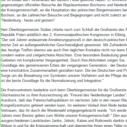
gegenseitigen offiziellen Besuche der Repräsentanten Bochums und Neidenbu
der Kreisgemeinschaft, an die Hospitation des polnischen Bürgermeisters be
Bochum, an die zahlreichen Besuche und Begegnungen und nicht zuletzt an 
"Neidenburg - heute und gestern".
Herr Oberbürgermeister Stüber zitierte noch zum Schluß die Grußworte des 
Republik Polen anläßlich des 2. Kommunalpolitischen Kongresses in Elbing, 
"Der seit Jahren andauernde Annäherungsprozeß in den deutsch-polnischen 
letzter Zeit an außergewöhnlicher Geschwindigkeit gewonnen. Mit Zufriedenhei
das heutige Treffen ebenso wie auch Ihre täglichen Kontakte nicht nur leere 
sondern wahre und zielgerichtete Absichten. Eine besondere Bedeutung gewin
Gebieten mit komplizierter Vergangenheit. Durch Ihre Aktivitäten zeigen Sie,
Grundlage des gemeinsamen Erbes der vergangenen Generation - der Deutsc
eine konstruktive Zusammenarbeit gestalten kann. Die bei Deutschen und 
Sorge um die Bewahrung von Symbolen unserer Vorfahren und die Pflege des
ist die beste Grundlage für die Normalisierung und Integration."
Die Kreisvertreterin bedankte sich beim Oberbürgermeister für die Grußworte
Glückwünsche zu ihrer Auszeichnung als "Freund des Neidenburger Landes".
Ausdruck, daß das Patenschaftsjubiläum im nächsten Jahr in den neuen R
Kongreßzentrums gefeiert werden kann. Im weiteren Verlauf ihrer Rede bedan
Vertrauen, das ihr durch die Wiederwahl entgegengebracht wurde. "Ich werde
Jahren mein Bestes geben zum Wohle unserer Kreisgemeinschaft." Den aus
ausgeschiedenen Landsleuten Janke, Jobski, Kalwa und Rutkowski dankte sie
Wirken in und für die Kreisgemeinschaft und überreichte ihnen einen Teller