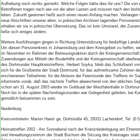
Aufhebung noch nichts gemerkt. Welche Folgen hätte dies für uns? Die von
Betroffenen tragen nach wie vor die alten Lasten und müssen nach den bis
leben. Zukunft gewinnen heißt auch einen neuen Anfang machen. Verlangen w
neue Abschriften unserer alten, in polnischen Archiven lagernden Personens
erhalten wir sie in polnischer Übersetzung. Das ist kein Umstand, der Zusamm
ließe sich einiges ändern.
Weitere Ausführungen gingen in Richtung Unterstützung für bedürftige Landsl
Um diesen Personenkreis in Johannisburg und dem Kreisgebiet zu helfen, w
im November im Rahmen der Betreuungsaktion durch die Kreisgemeinschaft f
Zuwendungen aus Mitteln der Bruderhilfe und der Kreisgemeinschaft überbra
des Dortmunder Hauptkreistreffens, Herbert Soyka, blieb das Schlußwort vor
sich für die Grußworte der Stadt Dortmund, für das aufmerksame Zuhören de
erschienenen Teilnehmer, für die Akteure der Feierstunde des Treffens im S
informierte vorab, daß das nächste Treffen abweichend von den üblichen S
schon am 31. August 2003 wieder im Goldsaal der Westfalenhalle in Dortmund
Noch bis in die späten Nachmittagsstunden war Gelegenheit geboten, bei K
gemütlich beisammen zu sein.
Neidenburg
Kreisvertreterin: Marion Haed­- ge, Dorfstraße 45, 29331 Lachendorf, Tel. (0 5
Heimattreffen 2002 - Am Sonnabend nach der Kranzniederlegung am Ehrenma
und Verwaltungszentrum der Stadt Bochum die Sitzung des Kreistages stat