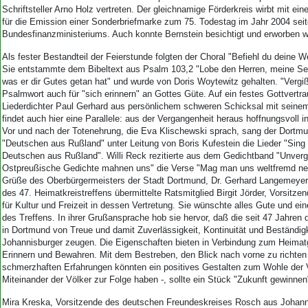
Schriftsteller Arno Holz vertreten. Der gleichnamige Förderkreis wirbt mit ein
für die Emission einer Sonderbriefmarke zum 75. Todestag im Jahr 2004 sei
Bundesfinanzministeriums. Auch konnte Bernstein besichtigt und erworben 
Als fester Bestandteil der Feierstunde folgten der Choral "Befiehl du deine 
Sie entstammte dem Bibeltext aus Psalm 103,2 "Lobe den Herren, meine See
was er dir Gutes getan hat" und wurde von Doris Woytewitz gehalten. "Vergiß
Psalmwort auch für "sich erinnern" an Gottes Güte. Auf ein festes Gottvertra
Liederdichter Paul Gerhard aus persönlichem schweren Schicksal mit seinem
findet auch hier eine Parallele: aus der Vergangenheit heraus hoffnungsvoll in
Vor und nach der Totenehrung, die Eva Klischewski sprach, sang der Dortmu
"Deutschen aus Rußland" unter Leitung von Boris Kufestein die Lieder "Sing 
Deutschen aus Rußland". Willi Reck rezitierte aus dem Gedichtband "Unver
Ostpreußische Gedichte mahnen uns" die Verse "Mag man uns weltfremd ne
Grüße des Oberbürgermeisters der Stadt Dortmund, Dr. Gerhard Langemeyer,
des 47. Heimatkreistreffens übermittelte Ratsmitglied Birgit Jörder, Vorsit
für Kultur und Freizeit in dessen Vertretung. Sie wünschte alles Gute und ei
des Treffens. In ihrer Grußansprache hob sie hervor, daß die seit 47 Jahren 
in Dortmund von Treue und damit Zuverlässigkeit, Kontinuität und Beständigk
Johannisburger zeugen. Die Eigenschaften bieten in Verbindung zum Heima
Erinnern und Bewahren. Mit dem Bestreben, den Blick nach vorne zu richten 
schmerzhaften Erfahrungen könnten ein positives Gestalten zum Wohle der 
Miteinander der Völker zur Folge haben -, sollte ein Stück "Zukunft gewinne
Mira Kreska, Vorsitzende des deutschen Freundeskreises Rosch aus Johann