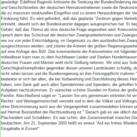
gewürdigt. Edelfried Baginski kritisierte die Senkung der Bundesförderung de
und Geschichtserbes der deutschen Heimatvertriebenen sowie die Neukonzept
die zu massiven strukturellen Eingriffen und zu einem Herausdrängen der Ve
Förderung führt. Es wird gefordert, daß das geplante "Zentrum gegen Vertreib
entsteht, obwohl sich der Bundeskanzler dagegen ausgesprochen hat. Er beg
Gefahr, daß das Thema als eine deutsche Frage angesehen wird. Kreisvertret
sprach dann das Schicksal der deutschen Zwangsarbeiterinnen und Zwangsar
wie vor von jeder Entschädigung, im Gegensatz zu den ausländischen Zwang
ausgeschlossen werden, und zitierte die Antwort der großen Regierungspart
auf eine Anfrage des BdV. Das kommentierte der Kreisvertreter mit folgende
mitleidloser kann man zu dem fruchtbaren Leiden und Sterben Hunderttausen
deutscher Frauen und Männer wohl nicht Stellung nehmen. Wir sind aus Solid
Gerechtigkeitsempfinden gegenüber diesen unseren Landsleuten schuldig, d
nicht ruhen lassen und die Bundesregierung an ihre Fürsorgepflicht mahnen.
bedankte er sich bei allen, die bei Vorbereitung und Durchführung dieses Hei
haben, sein Dank galt auch allen Spenderinnen und Spendern, die geholfen ha
Aufgaben nachzukommen. Er wünschte schöne Stunden im Kreise der große
Familie. Abschließend sagte er: "Lassen Sie uns gemeinsam eintreten für ei
Rechts- und Wertegemeinschaft versteht und in dem die Völker und Volksgru
ohne Diskriminierung auch aus der Vergangenheit zusammenleben können u
auf Heimat Bestandteil der Rechtsordnung ist." Danach gab es wie üblich das
Plachandern und Schabbern. Es war schön, den Zusammenhalt mancher Dor
beobachten. Am 21. September 2003 heißt es erneut "Auf ein frohes Wieders
Grugahalle in Essen!"