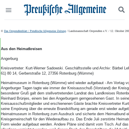
Politik
Suchen und finden
©
Das Ostpreußenblatt / Preußische Allgemeine Zeitung
/ Landsmannschaft Ostpreußen e.V. / 12. Oktober 20
Kultur
Wirtschaft
Panorama
Aus den Heimatkreisen
Gesellschaft
Angerburg
Leben
Geschichte
Kreisvertreter: Kurt-Werner Sadowski. Geschäftsstelle und Archiv: Bärbel L
61) 80 14, Gerberstraße 12, 27356 Rotenburg (Wümme)
Ostpreußen
Pommern
Heimatmuseum in Rotenburg (Wümme) wird wieder aufgebaut - Am Vortag vor
Berlin-Brandenburg
Angerburger Tagen tagte wie immer der Kreisausschuß (Vorstand) der Kreis
Schlesien
besonderer Gruß galt dem stellvertretenden Landrat des Landkreises Roten
Reinhard Brünjes, einem bei den Angerburgern gerngesehenen Gast. In seine
Danzig und Westpreußen
Kreisausschußmitglieder und erschienenen Gäste brachte Kreisvertreter Ku
Bücher
seine Empörung über die erneute Brandstiftung am gerade erst wieder aufge
Heimatmuseum in Rotenburg zum Ausdruck und sicherte dem Heimatbund e
Start
Kreisgemeinschaft für den Wiederaufbau zu. Das Ende Juli zerstörte Heimatm
Wer wir sind
Form wieder aufgebaut werden. Andere Pläne sind damit vom Tisch. Auf das