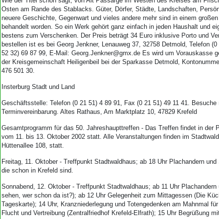
Wie der Titel schon sagt, von Alt Passarge im Westen des Kreises am Frisch
Osten am Rande des Stablacks. Güter, Dörfer, Städte, Landschaften, Persönl
neuere Geschichte, Gegenwart und vieles andere mehr sind in einem großen
behandelt worden. So ein Werk gehört ganz einfach in jeden Haushalt und ei
bestens zum Verschenken. Der Preis beträgt 34 Euro inklusive Porto und V
bestellen ist es bei Georg Jenkner, Lenauweg 37, 32758 Detmold, Telefon (0 
52 32) 69 87 99, E-Mail: Georg.Jenkner@gmx.de Es wird um Vorauskasse g
der Kreisgemeinschaft Heiligenbeil bei der Sparkasse Detmold, Kontonumme
476 501 30.
Insterburg Stadt und Land
Geschäftsstelle: Telefon (0 21 51) 4 89 91, Fax (0 21 51) 49 11 41. Besuche 
Terminvereinbarung. Altes Rathaus, Am Marktplatz 10, 47829 Krefeld
Gesamtprogramm für das 50. Jahreshaupttreffen - Das Treffen findet in der 
vom 11. bis 13. Oktober 2002 statt. Alle Veranstaltungen finden im Stadtwal
Hüttenallee 108, statt.
Freitag, 11. Oktober - Treffpunkt Stadtwaldhaus; ab 18 Uhr Plachandern und 
die schon in Krefeld sind.
Sonnabend, 12. Oktober - Treffpunkt Stadtwaldhaus; ab 11 Uhr Plachandern
sehen, wer schon da ist?); ab 12 Uhr Gelegenheit zum Mittagessen (Die Küch
Tageskarte); 14 Uhr, Kranzniederlegung und Totengedenken am Mahnmal für 
Flucht und Vertreibung (Zentralfriedhof Krefeld-Elfrath); 15 Uhr Begrüßung mit