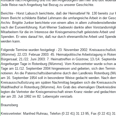
Kontakte nach Angerburg und mit den Angerburgern den hier und dort leben
Jede Reise nach Angerburg hat Bezug zu unserer Geschichte.
Berichte - Horst Labusch berichtete, daß der Heimatbrief Nr. 130 bereits zur Häl
ihrem Bericht schilderte Bärbel Lehmann die umfangreiche Arbeit in der Gesc
Archiv. Brigitte Junker berichtete von einem alles in allem zufriedenstellen
nach der Euroeinführung. Kurt-Werner Sadowski dankte allen Vorstandsmitgl
Mitarbeitern für die im Interesse der Kreisgemeinschaft geleistete Arbeit und 
Spenden. Er wies darauf hin, daß nur durch ehrenamtliche Arbeit und Spenden
werden kann.
Folgende Termine wurden festgelegt - 23. November 2002: Kreisausschußsit
(Wümme); 22./23. Februar 2003: 45. Heimatpolitische Arbeitstagung in Rot
Bürgersaal; 21./22. Juni 2003: 7. Heimattreffen in Güstrow; 13./14. Septemb
Angerburger Tage in Rotenburg (Wümme). Vom Kreisvertreter wurde schon au
Tage am 11./12. September 2004 hingewiesen und gebeten, sich den Termin
notieren. An die Patenschaftsübernahme durch den Landkreis Rotenburg (W
am 16. September 1954 soll in besonderer Weise gedacht werden. Nach de
Kreisausschußsitzung am späten Nachmittag begaben sich die Kreisaussch
Waldfriedhof in Rotenburg (Wümme). Am Grab des ehemaligen Oberkreisdir
legten die Vertreter der Kreisgemeinschaft einen Kranz nieder und gedachte
der am 20. Juli 1992 im 82. Lebensjahr verstarb.
Braunsberg
Kreisvertreter: Manfred Ruhnau, Telefon (0 22 41) 31 13 95, Fax (0 22 41) 3