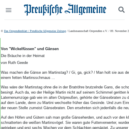
Politik
Suchen und finden
©
Das Ostpreußenblatt / Preußische Allgemeine Zeitung
/ Landsmannschaft Ostpreußen e.V. / 09. November 
Kultur
Wirtschaft
Panorama
Von "Wickelfüssen" und Gänsen
Gesellschaft
Die Bräuche in der Heimat
Leben
von Ruth Geede
Geschichte
Was machen die Gänse am Martinstag? / Gi, ga, gick? / Man holt sie aus dem
Ostpreußen
einem fetten Martinsschmaus ...
Pommern
Berlin-Brandenburg
Was wäre der Martinstag ohne die in der Bratröhre brutzelnde Gans, die scho
besingt. Auch da, wo der Heilige Martin nicht auf seinem Schimmel geritten
Schlesien
Laternenumzüge gab wie im alten Ostpreußen, gehörte der Gänsebraten zu d
Danzig und Westpreußen
auf dem Lande, denn zu Martini wechselte früher das Gesinde. Und zum Ein
Bücher
der neuen Stelle zumeist Gänsebraten. Den ersehnten sich jedenfalls die ne
Start
Auf den Höfen und Gütern sah man große Gänseherden, und auch vor den kl
schnatterten die weißen Martinsvögel. Sie waren gute Futterverwerter, wurde
Wer wir sind
getrieben und erst sechs Wochen vor dem Schlachten gemästet. Zu unserer 