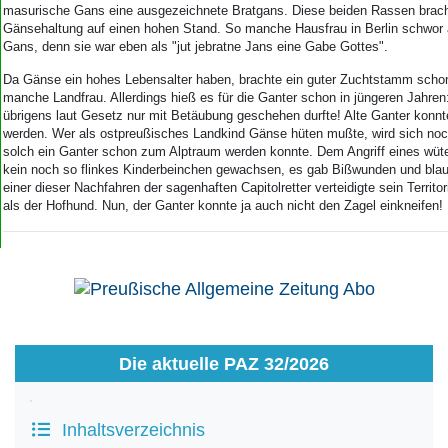
masurische Gans eine ausgezeichnete Bratgans. Diese beiden Rassen brach
Gänsehaltung auf einen hohen Stand. So manche Hausfrau in Berlin schwor 
Gans, denn sie war eben als "jut jebratne Jans eine Gabe Gottes".
Da Gänse ein hohes Lebensalter haben, brachte ein guter Zuchtstamm schon 
manche Landfrau. Allerdings hieß es für die Ganter schon in jüngeren Jahre
übrigens laut Gesetz nur mit Betäubung geschehen durfte! Alte Ganter konnt
werden. Wer als ostpreußisches Landkind Gänse hüten mußte, wird sich noch
solch ein Ganter schon zum Alptraum werden konnte. Dem Angriff eines wüt
kein noch so flinkes Kinderbeinchen gewachsen, es gab Bißwunden und bla
einer dieser Nachfahren der sagenhaften Capitolretter verteidigte sein Territ
als der Hofhund. Nun, der Ganter konnte ja auch nicht den Zagel einkneifen!
Die aktuelle PAZ 32/2026
Inhaltsverzeichnis