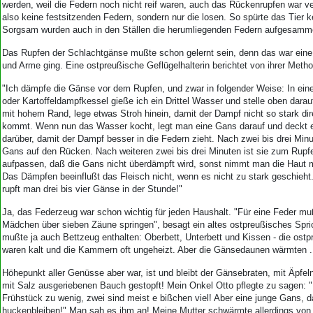
werden, weil die Federn noch nicht reif waren, auch das Rückenrupfen war v
also keine festsitzenden Federn, sondern nur die losen. So spürte das Tier
Sorgsam wurden auch in den Ställen die herumliegenden Federn aufgesamme
Das Rupfen der Schlachtgänse mußte schon gelernt sein, denn das war eine 
und Arme ging. Eine ostpreußische Geflügelhalterin berichtet von ihrer Meth
"Ich dämpfe die Gänse vor dem Rupfen, und zwar in folgender Weise: In ein
oder Kartoffeldampfkessel gieße ich ein Drittel Wasser und stelle oben dara
mit hohem Rand, lege etwas Stroh hinein, damit der Dampf nicht so stark di
kommt. Wenn nun das Wasser kocht, legt man eine Gans darauf und deckt 
darüber, damit der Dampf besser in die Federn zieht. Nach zwei bis drei Min
Gans auf den Rücken. Nach weiteren zwei bis drei Minuten ist sie zum Rupf
aufpassen, daß die Gans nicht überdämpft wird, sonst nimmt man die Haut m
Das Dämpfen beeinflußt das Fleisch nicht, wenn es nicht zu stark geschieh
rupft man drei bis vier Gänse in der Stunde!"
Ja, das Federzeug war schon wichtig für jeden Haushalt. "Für eine Feder mu
Mädchen über sieben Zäune springen", besagt ein altes ostpreußisches Spric
mußte ja auch Bettzeug enthalten: Oberbett, Unterbett und Kissen - die ost
waren kalt und die Kammern oft ungeheizt. Aber die Gänsedaunen wärmten .
Höhepunkt aller Genüsse aber war, ist und bleibt der Gänsebraten, mit Äpfel
mit Salz ausgeriebenen Bauch gestopft! Mein Onkel Otto pflegte zu sagen: "
Frühstück zu wenig, zwei sind meist e bißchen viel! Aber eine junge Gans, d
huckenbleiben!" Man sah es ihm an! Meine Mutter schwärmte allerdings von 