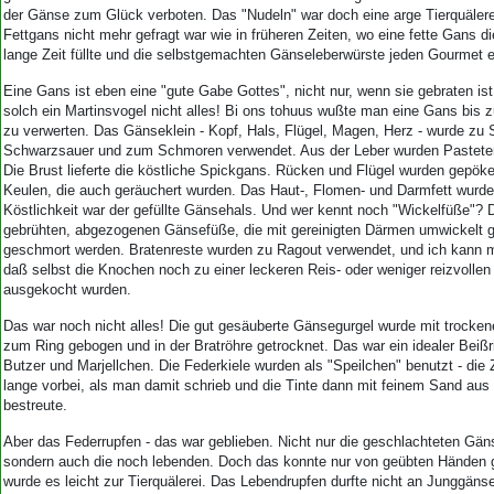
Aktuelle Ausgabe
der Gänse zum Glück verboten. Das "Nudeln" war doch eine arge Tierquälere
Abonnenten-Login
Fettgans nicht mehr gefragt war wie in früheren Zeiten, wo eine fette Gans d
Abonnent werden
lange Zeit füllte und die selbstgemachten Gänseleberwürste jeden Gourmet e
Abo Prämien
Eine Gans ist eben eine "gute Gabe Gottes", nicht nur, wenn sie gebraten ist
Archiv
solch ein Martinsvogel nicht alles! Bi ons tohuus wußte man eine Gans bis 
Mediadaten
zu verwerten. Das Gänseklein - Kopf, Hals, Flügel, Magen, Herz - wurde zu
Schwarzsauer und zum Schmoren verwendet. Aus der Leber wurden Pasteten
Kontakt
Die Brust lieferte die köstliche Spickgans. Rücken und Flügel wurden gepöke
Impressum
Keulen, die auch geräuchert wurden. Das Haut-, Flomen- und Darmfett wurde
Köstlichkeit war der gefüllte Gänsehals. Und wer kennt noch "Wickelfüße"? 
Datenschutz
gebrühten, abgezogenen Gänsefüße, die mit gereinigten Därmen umwickelt 
geschmort werden. Bratenreste wurden zu Ragout verwendet, und ich kann m
daß selbst die Knochen noch zu einer leckeren Reis- oder weniger reizvoll
ausgekocht wurden.
Das war noch nicht alles! Die gut gesäuberte Gänsegurgel wurde mit trockene
zum Ring gebogen und in der Bratröhre getrocknet. Das war ein idealer Beißri
Butzer und Marjellchen. Die Federkiele wurden als "Speilchen" benutzt - die
lange vorbei, als man damit schrieb und die Tinte dann mit feinem Sand au
bestreute.
Aber das Federrupfen - das war geblieben. Nicht nur die geschlachteten Gän
sondern auch die noch lebenden. Doch das konnte nur von geübten Händen 
wurde es leicht zur Tierquälerei. Das Lebendrupfen durfte nicht an Junggä