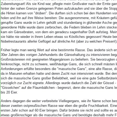
Zubereitungsart! Als sie Kind war, pflegte mein Großvater nach der Ernte g
hinter der nahen Grenze gelegenen Polen aufzukaufen und sie über die Stopp
die Hirten kamen von "drüben". Die durften sich schon bei den Hunderten v
holen und ihn auf ihre Weise bereiten: Die ausgenommene, mit Kräutern gefül
gerupfte Gans wurde in Lehm gehüllt und stundenlang in glühender Asche geg
gewordene Hülle wurde dann zerbrochen, die Federn blieben im Lehm steck
kam ein Gänsebraten, von dem ein geradezu sagenhafter Duft aufstieg. Mein
sie hätte nie wieder in ihrem Leben etwas so Köstliches gegessen! Heute ber
Nobelrestaurants allerlei Geflügel auf ähnliche Art (aber zu welchen Preisen!)
Früher legte man wenig Wert auf eine bestimmte Rasse. Das änderte sich ers
30er Jahren des vorigen Jahrhunderts die Gänsehaltung zu intensivieren be
Großmästereien mit geeigneten Magergänsen zu beliefern. Sie bevorzugten d
feinknochige, nicht zu schwere, weißhäutige Gans, die sich schnell mästen l
Anforderungen erfüllte besonders die "masurische Gans", eine alte Rasse, di
da in Masuren erhalten hatte und deren Zucht nun intensiviert wurde. Bei den
sich die masurische Gans großer Beliebtheit, weil sie eine gute Selbstbrüter
vorzüglich zur Zucht eignete. Allerdings wurde dadurch die Zahl der Gössel - 
"Gisselchen" auf die Flaumbällchen - begrenzt, denn die masurische Gans le
bis 20 Eier.
Anders dagegen die weiter verbreitete Viellegergans, wie ihr Name schon bes
dieser zweiten ostpreußischen Rasse war eben die große Fruchtbarkeit. Ein
ersten Jahr schon auf 60 Eier bringen. Dafür brütete sie nicht und sollte es a
etwas großknochiger als die masurische Gans und benötigte deshalb mehr Fut