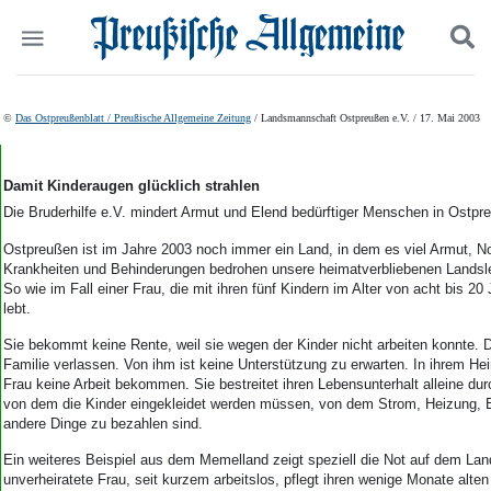
Politik
Suchen und finden
©
Das Ostpreußenblatt / Preußische Allgemeine Zeitung
/ Landsmannschaft Ostpreußen e.V. / 17. Mai 2003
Kultur
Wirtschaft
Panorama
Damit Kinderaugen glücklich strahlen
Gesellschaft
Die Bruderhilfe e.V. mindert Armut und Elend bedürftiger Menschen in Ostpr
Leben
Ostpreußen ist im Jahre 2003 noch immer ein Land, in dem es viel Armut, No
Geschichte
Krankheiten und Behinderungen bedrohen unsere heimatverbliebenen Landsleu
Ostpreußen
So wie im Fall einer Frau, die mit ihren fünf Kindern im Alter von acht bis 2
Pommern
lebt.
Berlin-Brandenburg
Sie bekommt keine Rente, weil sie wegen der Kinder nicht arbeiten konnte. D
Schlesien
Familie verlassen. Von ihm ist keine Unterstützung zu erwarten. In ihrem He
Danzig und Westpreußen
Frau keine Arbeit bekommen. Sie bestreitet ihren Lebensunterhalt alleine dur
Bücher
von dem die Kinder eingekleidet werden müssen, von dem Strom, Heizung, 
andere Dinge zu bezahlen sind.
Start
Ein weiteres Beispiel aus dem Memelland zeigt speziell die Not auf dem Lan
Wer wir sind
unverheiratete Frau, seit kurzem arbeitslos, pflegt ihren wenige Monate alten