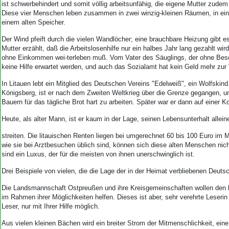
Aktuelle Ausgabe
ist schwerbehindert und somit völlig arbeitsunfähig, die eigene Mutter zudem 
Abonnenten-Login
Diese vier Menschen leben zusammen in zwei winzig-kleinen Räumen, in ei
einem alten Speicher.
Abonnent werden
Abo Prämien
Der Wind pfeift durch die vielen Wandlöcher; eine brauchbare Heizung gibt es
Archiv
Mutter erzählt, daß die Arbeitslosenhilfe nur ein halbes Jahr lang gezahlt wird
Mediadaten
ohne Einkommen wei-terleben muß. Vom Vater des Säuglings, der ohne Besc
keine Hilfe erwartet werden, und auch das Sozialamt hat kein Geld mehr zur
Kontakt
In Litauen lebt ein Mitglied des Deutschen Vereins "Edelweiß", ein Wolfskind
Impressum
Königsberg, ist er nach dem Zweiten Weltkrieg über die Grenze gegangen, um
Datenschutz
Bauern für das tägliche Brot hart zu arbeiten. Später war er dann auf einer K
Heute, als alter Mann, ist er kaum in der Lage, seinen Lebensunterhalt allein
streiten. Die litauischen Renten liegen bei umgerechnet 60 bis 100 Euro im
wie sie bei Arztbesuchen üblich sind, können sich diese alten Menschen nic
sind ein Luxus, der für die meisten von ihnen unerschwinglich ist.
Drei Beispiele von vielen, die die Lage der in der Heimat verbliebenen Deut
Die Landsmannschaft Ostpreußen und ihre Kreisgemeinschaften wollen den
im Rahmen ihrer Möglichkeiten helfen. Dieses ist aber, sehr verehrte Leserin
Leser, nur mit Ihrer Hilfe möglich.
Aus vielen kleinen Bächen wird ein breiter Strom der Mitmenschlichkeit, ein