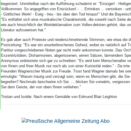
begeistert. Unmittelbar nach der Aufführung schwärmt er: "Einziger! - Heiliger
Vollkommen. So angegriffen von Entzücken! - ... Ertrinken ... versinken - un
- Göttliches Werk! - Ewig - treu - bis über den Tod hinaus!" Und die Bayerisc
"Es entfaltet sich eine musikalische Charakteristik, die sowohl nach Seite 
wie auch hinsichtlich der Wortdeklamation zum Vollen-detsten gehört, das u
Literatur aufzuweisen hat."
Es gab aber auch Proteste und niederschmetternde Stimmen, wie etwa die d
Postzeitung: "Es war ein ununterbrochenes Geheul, wobei es natürlich auf Tre
Partitur vorgeschriebenen Noten gar nicht mehr ankommen konnte. Das Orche
Exzentrizitäten, Disharmonien, abgerissenen, wirren Sätzen, lärmendem Spek
Anonymus erdreistete sich gar zu schreiben: "Es wird kein Menschenalter v
von Ihnen und Ihrer Musik nur noch als von einer Kuriosität reden." - Da irrte
Freunden Wagnerscher Musik zur Freude. Trost fand Wagner damals bei sei
ermutigte: "Warum traurig und verzagt sein, wenn es Menschen gibt, die Sie 
begreifen? Nochmals beschwöre ich Sie ..., blicken Sie vorwärts, vergessen 
Sie dem Geiste, der von oben Ihnen verliehen."
Tristan und Isolde: Nach einem Gemälde von Edmund Blair Leighton