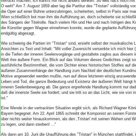
Aktuelle Ausgabe
verrückt machen, ich kann's mir nicht anders denken. So weit hat's noch m
O weh!" Am 7. August 1859 aber lag die Partitur des "Tristan" vollständig vor
Abonnenten-Login
die Oper auf einer Bühne unterzubringen, scheiterten, selbst in Paris war man 
Abonnent werden
Wien schließlich bot man ihm die Aufführung an, doch scheiterte sie schließ
Abo Prämien
des Sängers der Titelrolle. Nach vielem Hin und Her und nach Intrigen des Kr
Archiv
die Künstler gegen Wagner einnehmen konnte, wurde die geplante Aufführun
endgültig abgesagt.
Mediadaten
Wie schwierig die Partien im "Tristan" sind, ersieht selbst der musikalische L
Kontakt
Ansichten zu Text und Inhalt: "Mit voller Zuversicht versenkte ich mich hier (
Impressum
in die Tiefen der inneren Seelenvorgänge und gestaltete zaglos aus diesem 
Datenschutz
Welt ihre äußere Form. Ein Blick auf das Volumen dieses Gedichtes zeigt sof
ausführliche Bestimmtheit, die vom Dichter eines historischen Stoffes auf di
äußeren Zusammenhänge der Handlung zum Nachteil der deutlichen Kundma
Motive angewendet werden mußte, nun auf diese letzteren einzig anzuwende
Leben und Tod, die ganze Bedeutung und Existenz der äußeren Welt hängt hie
inneren Seelenbewegung ab. Die ganze ergreifende Handlung kommt nur dad
daß die innerste Seele sie fordert; und sie tritt so an das Licht, wie sie von 
ist."
Eine Wende in der vertrackten Situation ergibt sich, als Richard Wagner Köni
Bayern begegnet. Am 22. April 1865 schreibt der Komponist an seinen Fürste
über nichts weiter hinauskommen, als den ,Tristan' mit seinen Wehen und 
zu legen, und dann sterben! ..."
Als dann am 10. Juni die Uraufführung des "Tristan" in München stattfindet, is