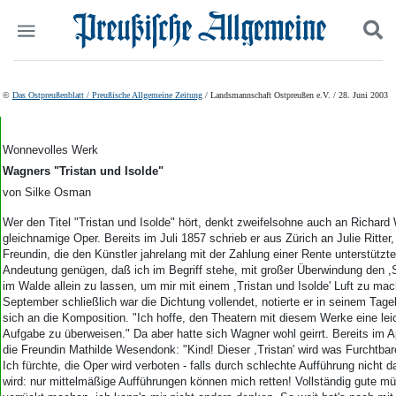
Politik
Suchen und finden
©
Das Ostpreußenblatt / Preußische Allgemeine Zeitung
/ Landsmannschaft Ostpreußen e.V. / 28. Juni 2003
Kultur
Wirtschaft
Panorama
Wonnevolles Werk
Gesellschaft
Wagners "Tristan und Isolde"
Leben
von Silke Osman
Geschichte
Wer den Titel "Tristan und Isolde" hört, denkt zweifelsohne auch an Richar
Ostpreußen
gleichnamige Oper. Bereits im Juli 1857 schrieb er aus Zürich an Julie Ritter,
Pommern
Freundin, die den Künstler jahrelang mit der Zahlung einer Rente unterstützte
Berlin-Brandenburg
Andeutung genügen, daß ich im Begriff stehe, mit großer Überwindung den ,Si
Schlesien
im Walde allein zu lassen, um mir mit einem ,Tristan und Isolde' Luft zu ma
September schließlich war die Dichtung vollendet, notierte er in seinem Tag
Danzig und Westpreußen
sich an die Komposition. "Ich hoffe, den Theatern mit diesem Werke eine le
Bücher
Aufgabe zu überweisen." Da aber hatte sich Wagner wohl geirrt. Bereits im Ap
die Freundin Mathilde Wesendonk: "Kind! Dieser ,Tristan' wird was Furchtbare
Start
Ich fürchte, die Oper wird verboten - falls durch schlechte Aufführung nicht 
Wer wir sind
wird: nur mittelmäßige Aufführungen können mich retten! Vollständig gute m