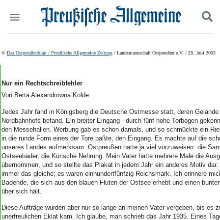
Politik
Suchen und finden
©
Das Ostpreußenblatt / Preußische Allgemeine Zeitung
/ Landsmannschaft Ostpreußen e.V. / 28. Juni 2003
Kultur
Wirtschaft
Panorama
Nur ein Rechtschreibfehler
Gesellschaft
Von Berta Alexandrowna Kolde
Leben
Jedes Jahr fand in Königsberg die Deutsche Ostmesse statt, deren Gelände 
Geschichte
Nordbahnhofs befand. Ein breiter Eingang - durch fünf hohe Torbogen gekenn
Ostpreußen
den Messehallen. Werbung gab es schon damals, und so schmückte ein Rie
Pommern
in die runde Form eines der Tore paßte, den Eingang. Es machte auf die sch
unseres Landes aufmerksam. Ostpreußen hatte ja viel vorzuweisen: die Sam
Berlin-Brandenburg
Ostseebäder, die Kurische Nehrung. Mein Vater hatte mehrere Male die Ausg
Schlesien
übernommen, und so stellte das Plakat in jedem Jahr ein anderes Motiv dar.
Danzig und Westpreußen
immer das gleiche; es waren einhundertfünfzig Reichsmark. Ich erinnere mich
Bücher
Badende, die sich aus den blauen Fluten der Ostsee erhebt und einen bunte
über sich hält.
Start
Diese Aufträge wurden aber nur so lange an meinen Vater vergeben, bis es 
Wer wir sind
unerfreulichen Eklat kam. Ich glaube, man schrieb das Jahr 1935. Eines Tag