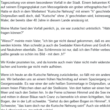
Aktuelle Ausgabe
Tageszeitung von einem besonderen Vorfall in der Stadt. Einem bekannten K
Abonnenten-Login
auf seinem Eingangsplakat zum Messegelände ein grober orthographischer Fe
Abonnent werden
Hatte er doch in dem Werbetext "Kurische Nehrung" mit einem "h" geschrieb
Ostpreußen weiß doch, daß "Kurische" ohne ,h' geschrieben wird, keinesweg
Abo Prämien
Maler, der bereits über 40 Jahre in diesem Lande ansässig ist.
Archiv
Mediadaten
Meine Mutter fand den Vorfall peinlich, ja, sie war zunächst untröstlich. "Hät
fragen können?"
Kontakt
"Wieso?" meinte mein Vater, "ich bin gar nicht darauf gekommen, daß es an
Impressum
werden könnte. Man schreibt ja auch die Seebäder Klein-Kuhren und Groß-Ku
Datenschutz
und Neukuhren ebenfalls. Das Schlimmste ist nur, daß ich den Fehler verbe
paßte gerade so schön ins Bild - mit dem ‚h'!"
Wir Kinder prusteten los, und da konnte auch mein Vater nicht mehr widerste
lachen und konnte gar nicht mehr aufhören.
Wenn ich heute an die Kurische Nehrung zurückdenke, so fällt mir ein ander
ein. Wir befanden uns an einem frühen Nachmittag auf einem Spaziergang 
Georgenswalde. Es war einer der sehr heißen Sommertage in Ostpreußen, un
einem freien Plätzchen oben auf der Steilküste. Von dort hatten wir einen her
Meer und nach den Seiten hin. In der Ferne schienen Himmel und die See in
und mitten in dieser Bläue nach Cranz zu bemerkte ich einen lichtgelben, f
Bogen, der in der Luft schwebte. "Siehst du den gelben Bogen im Himmel", f
Schwester, "das kann doch nur die Kurische Nehrung sein!" Auch sie erblic