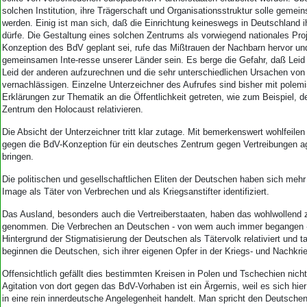
solchen Institution, ihre Trägerschaft und Organisationsstruktur solle geme
werden. Einig ist man sich, daß die Einrichtung keineswegs in Deutschland 
dürfe. Die Gestaltung eines solchen Zentrums als vorwiegend nationales Proj
Konzeption des BdV geplant sei, rufe das Mißtrauen der Nachbarn hervor un
gemeinsamen Inte-resse unserer Länder sein. Es berge die Gefahr, daß Leid
Leid der anderen aufzurechnen und die sehr unterschiedlichen Ursachen von
vernachlässigen. Einzelne Unterzeichner des Aufrufes sind bisher mit polem
Erklärungen zur Thematik an die Öffentlichkeit getreten, wie zum Beispiel, 
Zentrum den Holocaust relativieren.
Die Absicht der Unterzeichner tritt klar zutage. Mit bemerkenswert wohlfeile
gegen die BdV-Konzeption für ein deutsches Zentrum gegen Vertreibungen ag
bringen.
Die politischen und gesellschaftlichen Eliten der Deutschen haben sich mehr
Image als Täter von Verbrechen und als Kriegsanstifter identifiziert.
Das Ausland, besonders auch die Vertreiberstaaten, haben das wohlwollend 
genommen. Die Verbrechen an Deutschen - von wem auch immer begangen 
Hintergrund der Stigmatisierung der Deutschen als Tätervolk relativiert und t
beginnen die Deutschen, sich ihrer eigenen Opfer in der Kriegs- und Nachkrie
Offensichtlich gefällt dies bestimmten Kreisen in Polen und Tschechien nicht
Agitation von dort gegen das BdV-Vorhaben ist ein Ärgernis, weil es sich hi
in eine rein innerdeutsche Angelegenheit handelt. Man spricht den Deutschen