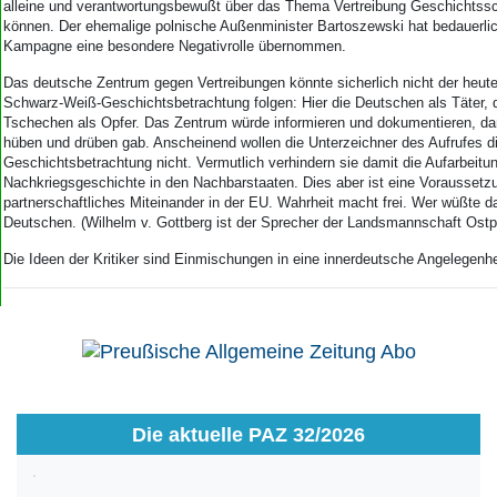
alleine und verantwortungsbewußt über das Thema Vertreibung Geschichtssc
können. Der ehemalige polnische Außenminister Bartoszewski hat bedauerlic
Kampagne eine besondere Negativrolle übernommen.
Das deutsche Zentrum gegen Vertreibungen könnte sicherlich nicht der heu
Schwarz-Weiß-Geschichtsbetrachtung folgen: Hier die Deutschen als Täter, d
Tschechen als Opfer. Das Zentrum würde informieren und dokumentieren, da
hüben und drüben gab. Anscheinend wollen die Unterzeichner des Aufrufes di
Geschichtsbetrachtung nicht. Vermutlich verhindern sie damit die Aufarbeitu
Nachkriegsgeschichte in den Nachbarstaaten. Dies aber ist eine Voraussetzu
partnerschaftliches Miteinander in der EU. Wahrheit macht frei. Wer wüßte da
Deutschen. (Wilhelm v. Gottberg ist der Sprecher der Landsmannschaft Ost
Die Ideen der Kritiker sind Einmischungen in eine innerdeutsche Angelegenhe
Die aktuelle PAZ 32/2026