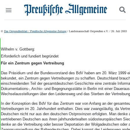
Politik
Suchen und finden
©
Das Ostpreußenblatt / Preußische Allgemeine Zeitung
/ Landsmannschaft Ostpreußen e.V. / 26. Juli 2003
Kultur
Wirtschaft
Panorama
Wilhelm v. Gottberg:
Gesellschaft
Erforderlich und fundiert begründet
Leben
Für ein Zentrum gegen Vertreibung
Geschichte
Das Präsidium und der Bundesvorstand des BdV haben am 20. März 1999 ei
Ostpreußen
bekundet, ein Zentrum gegen Vertreibungen zu schaffen. Deutschland brauch
Pommern
einschneidenden Teil der gesamtdeutschen Geschichte eine zentrale Informa
Berlin-Brandenburg
Dokumentations-, Archiv- und Begegnungsstätte in Berlin mit einer Daueraus
Schlesien
Wechselausstellungen über den Leidensweg und das Sterben der Vertreibung
Danzig und Westpreußen
In der Konzeption des BdV für das Zentrum war von Anfang an der gesamteu
Bücher
Vertreibungen im 20. Jahrhundert enthalten. Dies war zwangsläufig, da Vertr
Deutschen nicht nur aus den deutschen Ostprovinzen erfolgten. Man denke a
Start
vertriebenen Deutschen aus ihren jahrhundertealten südosteuropäischen Sie
Wer wir sind
denke an die Vertreibung oder besser Deportation der Wolgadeutschen oder a
Zwangsumsiedlung der Baltendeutschen. Dabei kommt der Leidensweg ander