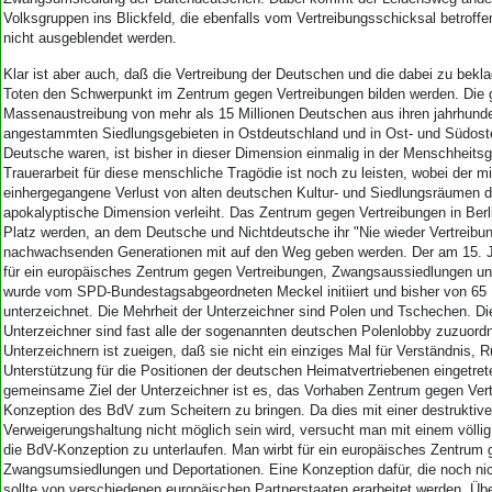
Aktuelle Ausgabe
Volksgruppen ins Blickfeld, die ebenfalls vom Vertreibungsschicksal betroffe
Abonnenten-Login
nicht ausgeblendet werden.
Abonnent werden
Abo Prämien
Klar ist aber auch, daß die Vertreibung der Deutschen und die dabei zu bekl
Toten den Schwerpunkt im Zentrum gegen Vertreibungen bilden werden. Die
Archiv
Massenaustreibung von mehr als 15 Millionen Deutschen aus ihren jahrhunde
Mediadaten
angestammten Siedlungsgebieten in Ostdeutschland und in Ost- und Südoste
Deutsche waren, ist bisher in dieser Dimension einmalig in der Menschheitsg
Kontakt
Trauerarbeit für diese menschliche Tragödie ist noch zu leisten, wobei der mi
Impressum
einhergegangene Verlust von alten deutschen Kultur- und Siedlungsräumen d
Datenschutz
apokalyptische Dimension verleiht. Das Zentrum gegen Vertreibungen in Berli
Platz werden, an dem Deutsche und Nichtdeutsche ihr "Nie wieder Vertreibu
nachwachsenden Generationen mit auf den Weg geben werden. Der am 15. Jul
für ein europäisches Zentrum gegen Vertreibungen, Zwangsaussiedlungen un
wurde vom SPD-Bundestagsabgeordneten Meckel initiiert und bisher von 65
unterzeichnet. Die Mehrheit der Unterzeichner sind Polen und Tschechen. D
Unterzeichner sind fast alle der sogenannten deutschen Polenlobby zuzuordn
Unterzeichnern ist zueigen, daß sie nicht ein einziges Mal für Verständnis,
Unterstützung für die Positionen der deutschen Heimatvertriebenen eingetret
gemeinsame Ziel der Unterzeichner ist es, das Vorhaben Zentrum gegen Ver
Konzeption des BdV zum Scheitern zu bringen. Da dies mit einer destruktiv
Verweigerungshaltung nicht möglich sein wird, versucht man mit einem völli
die BdV-Konzeption zu unterlaufen. Man wirbt für ein europäisches Zentrum 
Zwangsumsiedlungen und Deportationen. Eine Konzeption dafür, die noch nic
sollte von verschiedenen europäischen Partnerstaaten erarbeitet werden. Übe