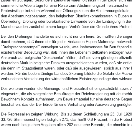
Listen einzutragen. Besonders Landwirte waren oft nicht in der Lage, sich ei
sommerliche Arbeitstage für eine Reise zum Abstimmungsort freizumachen. 
Protestwillige trotzdem während der Öffnungszeiten die Abstimmungslokale, 
den Abstimmungsbeamten, den belgischen Distriktskommissaren in Eupen 
Überredung, Drohung oder bürokratische Einwände von der Eintragung in die 
Manche wurden zunächst einem langen Verhör über die Gründe ihres Protest
Bei den Drohungen handelte es sich nicht nur um leere. So mußten die soge
damit rechnen, daß ihnen der für jedes Verlassen Eupen-Malmedys notwend
"Dreisprachenstempel" verweigert wurde, was insbesondere für Berufspendle
existentieller Bedeutung war, daß ihnen die Lebensmittelkarten entzogen wur
Anspruch auf belgische "Geschenke" hätten, daß sie vom günstigen offizie
deutschen Mark in belgische Franken ausgeschlossen wurden, daß sie entla
sie denn im Staatsdienst waren, oder daß sie ausgewiesen, sprich aus ihrer 
wurden. Für die bodenständige Landbevölkerung bildete die Gefahr der Ausw
verbundenen Vernichtung der wirtschaftlichen Existenzgrundlage das wirksa
Des weiteren wurden die Meinungs- und Pressefreiheit eingeschränkt sowie 
eingesetzt, die als vorgebliche Beauftragte der Reichsregierung mit deutschf
Bewohnern Kontakt aufnahmen, um Beweismaterial für eine deutsche Gege
beschaffen, das der Be- hörde für eine Verhaftung oder Ausweisung genügte.
Die Repressalien zeigten Wirkung. Bis zu deren Schließung am 23. Juli 1920
33.726 Stimmberechtigten lediglich 271, das heißt 0,8 Prozent, in die Protest
waren nach belgischen Angaben allein 202 deutsche Beamte, die ohnehin in 