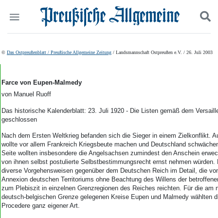
Politik
Suchen und finden
©
Das Ostpreußenblatt / Preußische Allgemeine Zeitung
/ Landsmannschaft Ostpreußen e.V. / 26. Juli 2003
Kultur
Wirtschaft
Panorama
Farce von Eupen-Malmedy
Gesellschaft
von Manuel Ruoff
Leben
Das historische Kalenderblatt: 23. Juli 1920 - Die Listen gemäß dem Versaill
Geschichte
geschlossen
Ostpreußen
Pommern
Nach dem Ersten Weltkrieg befanden sich die Sieger in einem Zielkonflikt. Au
wollte vor allem Frankreich Kriegsbeute machen und Deutschland schwächen
Berlin-Brandenburg
Seite wollten insbesondere die Angelsachsen zumindest den Anschein erwec
Schlesien
von ihnen selbst postulierte Selbstbestimmungsrecht ernst nehmen würden. 
Danzig und Westpreußen
diverse Vorgehensweisen gegenüber dem Deutschen Reich im Detail, die von
Bücher
Annexion deutschen Territoriums ohne Beachtung des Willens der betroffene
zum Plebiszit in einzelnen Grenzregionen des Reiches reichten. Für die am n
Start
deutsch-belgischen Grenze gelegenen Kreise Eupen und Malmedy wählten di
Procedere ganz eigener Art.
Wer wir sind