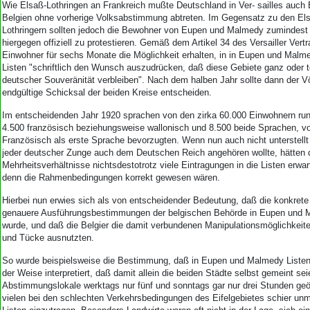
Aktuelle Ausgabe
Wie Elsaß-Lothringen an Frankreich mußte Deutschland in Ver- sailles auc
Abonnenten-Login
Belgien ohne vorherige Volksabstimmung abtreten. Im Gegensatz zu den El
Lothringern sollten jedoch die Bewohner von Eupen und Malmedy zumindest 
Abonnent werden
hiergegen offiziell zu protestieren. Gemäß dem Artikel 34 des Versailler Vertr
Abo Prämien
Einwohner für sechs Monate die Möglichkeit erhalten, in in Eupen und Malm
Archiv
Listen "schriftlich den Wunsch auszudrücken, daß diese Gebiete ganz oder t
Mediadaten
deutscher Souveränität verbleiben". Nach dem halben Jahr sollte dann der V
endgültige Schicksal der beiden Kreise entscheiden.
Kontakt
Im entscheidenden Jahr 1920 sprachen von den zirka 60.000 Einwohnern run
Impressum
4.500 französisch beziehungsweise wallonisch und 8.500 beide Sprachen, v
Datenschutz
Französisch als erste Sprache bevorzugten. Wenn nun auch nicht unterstell
jeder deutscher Zunge auch dem Deutschen Reich angehören wollte, hätten d
Mehrheitsverhältnisse nichtsdestotrotz viele Eintragungen in die Listen erwa
denn die Rahmenbedingungen korrekt gewesen wären.
Hierbei nun erwies sich als von entscheidender Bedeutung, daß die konkret
genauere Ausführungsbestimmungen der belgischen Behörde in Eupen und 
wurde, und daß die Belgier die damit verbundenen Manipulationsmöglichkeite
und Tücke ausnutzten.
So wurde beispielsweise die Bestimmung, daß in Eupen und Malmedy Listen
der Weise interpretiert, daß damit allein die beiden Städte selbst gemeint sei
Abstimmungslokale werktags nur fünf und sonntags gar nur drei Stunden geö
vielen bei den schlechten Verkehrsbedingungen des Eifelgebietes schier unmö