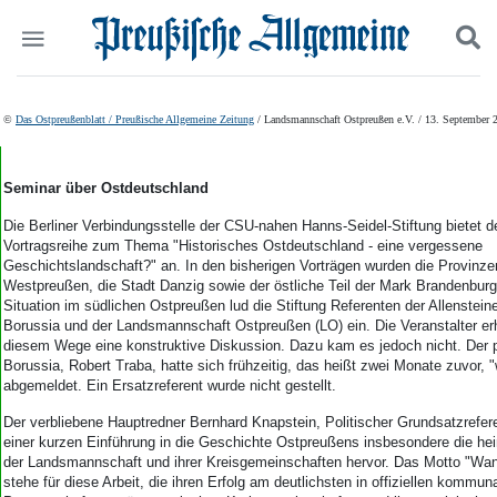
Politik
Suchen und finden
©
Das Ostpreußenblatt / Preußische Allgemeine Zeitung
/ Landsmannschaft Ostpreußen e.V. / 13. September 
Kultur
Wirtschaft
Panorama
Seminar über Ostdeutschland
Gesellschaft
Die Berliner Verbindungsstelle der CSU-nahen Hanns-Seidel-Stiftung bietet de
Leben
Vortragsreihe zum Thema "Historisches Ostdeutschland - eine vergessene
Geschichte
Geschichtslandschaft?" an. In den bisherigen Vorträgen wurden die Provinz
Ostpreußen
Westpreußen, die Stadt Danzig sowie der östliche Teil der Mark Brandenburg
Situation im südlichen Ostpreußen lud die Stiftung Referenten der Allenstein
Pommern
Borussia und der Landsmannschaft Ostpreußen (LO) ein. Die Veranstalter erh
Berlin-Brandenburg
diesem Wege eine konstruktive Diskussion. Dazu kam es jedoch nicht. Der p
Schlesien
Borussia, Robert Traba, hatte sich frühzeitig, das heißt zwei Monate zuvor,
Danzig und Westpreußen
abgemeldet. Ein Ersatzreferent wurde nicht gestellt.
Bücher
Der verbliebene Hauptredner Bernhard Knapstein, Politischer Grundsatzrefer
einer kurzen Einführung in die Geschichte Ostpreußens insbesondere die hei
Start
der Landsmannschaft und ihrer Kreisgemeinschaften hervor. Das Motto "Wan
Wer wir sind
stehe für diese Arbeit, die ihren Erfolg am deutlichsten in offiziellen kommun