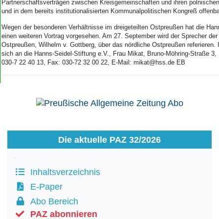
Aktuelle Ausgabe
Partnerschaftsverträgen zwischen Kreisgemeinschaften und ihren polnisc
Abonnenten-Login
und in dem bereits institutionalisierten Kommunalpolitischen Kongreß offenba
Abonnent werden
Wegen der besonderen Verhältnisse im dreigeteilten Ostpreußen hat die Hann
Abo Prämien
einen weiteren Vortrag vorgesehen. Am 27. September wird der Sprecher de
Archiv
Ostpreußen, Wilhelm v. Gottberg, über das nördliche Ostpreußen referieren.
sich an die Hanns-Seidel-Stiftung e.V., Frau Mikat, Bruno-Möhring-Straße 3, 
Mediadaten
030-7 22 40 13, Fax: 030-72 32 00 22, E-Mail: mikat@hss.de EB
Kontakt
Impressum
Datenschutz
Die aktuelle PAZ 32/2026
Inhaltsverzeichnis
E-Paper
Abo Bereich
PAZ abonnieren