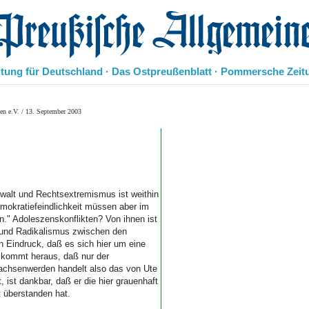
eußische Allgemeine Zeitung
itung für Deutschland · Das Ostpreußenblatt · Pommersche Zeit
Politik
en e.V. / 13. September 2003
Kultur
Wirtschaft
Panorama
Gesellschaft
Leben
alt und Rechtsextremismus ist weithin
Geschichte
Demokratiefeindlichkeit müssen aber im
Ostpreußen
." Adoleszenskonflikten? Von ihnen ist
Pommern
 und Radikalismus zwischen den
 Eindruck, daß es sich hier um eine
Berlin-Brandenburg
 kommt heraus, daß nur der
Schlesien
wachsenwerden handelt also das von Ute
Danzig und Westpreußen
ist dankbar, daß er die hier grauenhaft
Bücher
 überstanden hat.