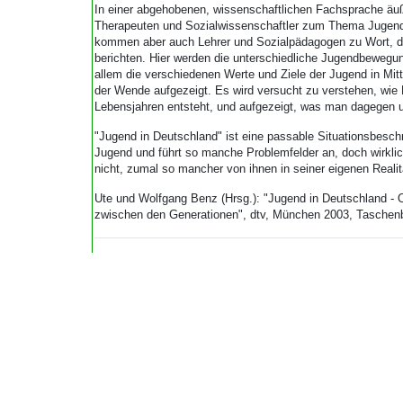
In einer abgehobenen, wissenschaftlichen Fachsprache ä
Therapeuten und Sozialwissenschaftler zum Thema Jugend 
kommen aber auch Lehrer und Sozialpädagogen zu Wort, die
berichten. Hier werden die unterschiedliche Jugendbewegun
allem die verschiedenen Werte und Ziele der Jugend in Mit
der Wende aufgezeigt. Es wird versucht zu verstehen, wie K
Lebensjahren entsteht, und aufgezeigt, was man dagegen 
"Jugend in Deutschland" ist eine passable Situationsbesch
Jugend und führt so manche Problemfelder an, doch wirklic
nicht, zumal so mancher von ihnen in seiner eigenen Realitä
Ute und Wolfgang Benz (Hrsg.): "Jugend in Deutschland - 
zwischen den Generationen", dtv, München 2003, Taschenb