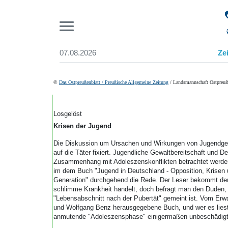
Pr
07.08.2026
Ze
Suchen und finden
Start
©
Das Ostpreußenblatt / Preußische Allgemeine Zeitung
/ Landsmannschaft Ostpreuß
Wer wir sind
Aktuelle Ausgabe
Abonnenten-Login
Losgelöst
Abonnent werden
Krisen der Jugend
Abo Prämien
Die Diskussion um Ursachen und Wirkungen von Jugendgew
Archiv
auf die Täter fixiert. Jugendliche Gewaltbereitschaft und 
Mediadaten
Zusammenhang mit Adoleszenskonflikten betrachtet werden
im dem Buch "Jugend in Deutschland - Opposition, Krisen
Generation" durchgehend die Rede. Der Leser bekommt den
schlimme Krankheit handelt, doch befragt man den Duden,
"Lebensabschnitt nach der Pubertät" gemeint ist. Vom Er
und Wolfgang Benz herausgegebene Buch, und wer es liest, 
anmutende "Adoleszensphase" einigermaßen unbeschädigt