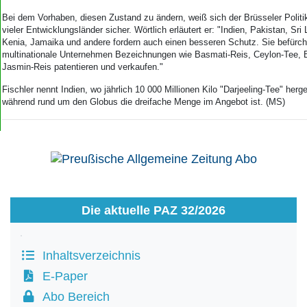
Aktuelle Ausgabe
Abonnenten-Login
Bei dem Vorhaben, diesen Zustand zu ändern, weiß sich der Brüsseler Politi
vieler Entwicklungsländer sicher. Wörtlich erläutert er: "Indien, Pakistan, Sri
Abonnent werden
Kenia, Jamaika und andere fordern auch einen besseren Schutz. Sie befürch
Abo Prämien
multinationale Unternehmen Bezeichnungen wie Basmati-Reis, Ceylon-Tee, 
Archiv
Jasmin-Reis patentieren und verkaufen."
Mediadaten
Fischler nennt Indien, wo jährlich 10 000 Millionen Kilo "Darjeeling-Tee" herge
Kontakt
während rund um den Globus die dreifache Menge im Angebot ist. (MS)
Impressum
Datenschutz
Die aktuelle PAZ 32/2026
Inhaltsverzeichnis
E-Paper
Abo Bereich