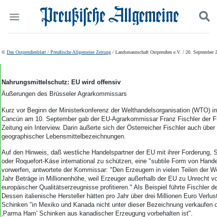
Politik
Suchen und finden
©
Das Ostpreußenblatt / Preußische Allgemeine Zeitung
/ Landsmannschaft Ostpreußen e.V. / 20. September 
Kultur
Wirtschaft
Panorama
Nahrungsmittelschutz: EU wird offensiv
Gesellschaft
Äußerungen des Brüsseler Agrarkommissars
Leben
Kurz vor Beginn der Ministerkonferenz der Welthandelsorganisation (WTO) 
Geschichte
Cancún am 10. September gab der EU-Agrarkommissar Franz Fischler der Fr
Ostpreußen
Zeitung ein Interview. Darin äußerte sich der Österreicher Fischler auch übe
Pommern
geographischer Lebensmittelbezeichnungen.
Berlin-Brandenburg
Auf den Hinweis, daß westliche Handelspartner der EU mit ihrer Forderung, S
Schlesien
oder Roquefort-Käse international zu schützen, eine "subtile Form von Han
Danzig und Westpreußen
vorwerfen, antwortete der Kommissar: "Den Erzeugern in vielen Teilen der W
Bücher
Jahr Beträge in Millionenhöhe, weil Erzeuger außerhalb der EU zu Unrecht v
europäischer Qualitätserzeugnisse profitieren." Als Beispiel führte Fischler
Start
Dessen italienische Hersteller hätten pro Jahr über drei Millionen Euro Verlust
Schinken "in Mexiko und Kanada nicht unter dieser Bezeichnung verkaufen dü
Wer wir sind
‚Parma Ham' Schinken aus kanadischer Erzeugung vorbehalten ist".