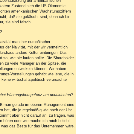
n Überschätzung der amerikanischen
olatem Zustand sich die US-Ökonomie
tlichten amerikanischen Wachstumsziffern
cht, daß sie gefälscht sind, denn ich bin
r, sie sind falsch.
?
 Naivität mancher europäischer
s der Naivität, mit der wir vermeintlich
urchaus andere Kultur einbringen. Das
t so, wie sie laufen sollte. Die Shareholder
en zu viele Manager an der Spitze, die
ellungen entwickeln können. Wir haben
rungs-Vorstellungen gehabt wie jene, die in
keine wirtschaftspolitisch verursachte
abei Führungskompetenz am deutlichsten?
daß man gerade im oberen Management eine
n hat, die ja regelmäßig wie nach der Uhr
ommt aber nicht darauf an, zu fragen, was
en hören oder wie mache ich mich beliebt
n, was das Beste für das Unternehmen wäre.