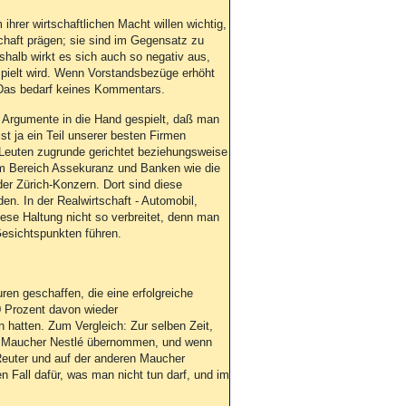
ihrer wirtschaftlichen Macht willen wichtig,
schaft prägen; sie sind im Gegensatz zu
shalb wirkt es sich auch so negativ aus,
spielt wird. Wenn Vorstandsbezüge erhöht
 Das bedarf keines Kommentars.
Argumente in die Hand gespielt, daß man
t ja ein Teil unserer besten Firmen
n Leuten zugrunde gerichtet beziehungsweise
m Bereich Assekuranz und Banken wie die
der Zürich-Konzern. Dort sind diese
n. In der Realwirtschaft - Automobil,
diese Haltung nicht so verbreitet, denn man
Gesichtspunkten führen.
en geschaffen, die eine erfolgreiche
 Prozent davon wieder
 hatten. Zum Vergleich: Zur selben Zeit,
iz Maucher Nestlé übernommen, und wenn
Reuter und auf der anderen Maucher
en Fall dafür, was man nicht tun darf, und im