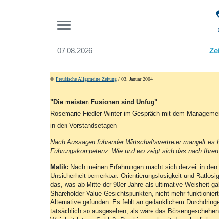
Pr
07.08.2026
Ze
Suchen und finden
Start
©
Preußische Allgemeine Zeitung
/ 03. Januar 2004
Wer wir sind
Aktuelle Ausgabe
"Die meisten Fusionen sind Unfug"
Abonnenten-Login
Rosemarie Fiedler-Winter im Gespräch mit dem Management
Abonnent werden
in den Vorstandsetagen
Abo Prämien
Archiv
Nach Aussagen führender Wirtschaftsvertreter mangelt es 
Führungskompetenz. Wie und wo zeigt sich das nach Ihren
Mediadaten
Malik:
Nach meinen Erfahrungen macht sich derzeit in den
Unsicherheit bemerkbar. Orientierungslosigkeit und Ratlosigk
das, was ab Mitte der 90er Jahre als ultimative Weisheit ga
Shareholder-Value-Gesichtspunkten, nicht mehr funktionier
Alternative gefunden. Es fehlt an gedanklichem Durchdringe
tatsächlich so ausgesehen, als wäre das Börsengeschehe