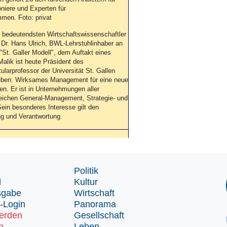
niere und Experten für
men. Foto: privat
r bedeutendsten Wirtschaftswissenschaftler
Dr. Hans Ulrich, BWL-Lehrstuhlinhaber an
"St. Galler Modell", dem Auftakt eines
alik ist heute Präsident des
larprofessor der Universität St. Gallen
 Leben: Wirksames Management für eine neue
n. Er ist in Unternehmungen aller
eichen General-Management, Strategie- und
Sein besonderes Interesse gilt den
g und Verantwortung.
Politik
d
Kultur
sgabe
Wirtschaft
-Login
Panorama
erden
Gesellschaft
n
Leben