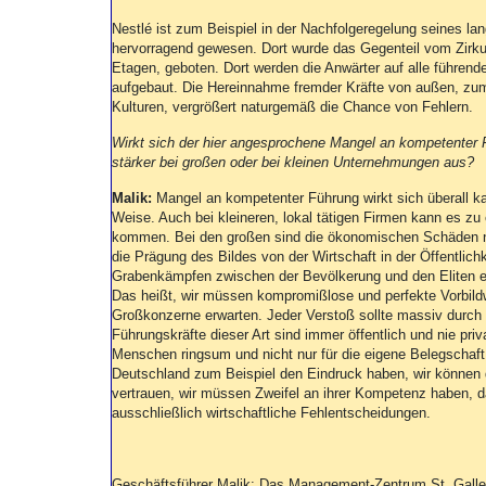
Nestlé ist zum Beispiel in der Nachfolgeregelung seines l
hervorragend gewesen. Dort wurde das Gegenteil vom Zirku
Etagen, geboten. Dort werden die Anwärter auf alle führen
aufgebaut. Die Hereinnahme fremder Kräfte von außen, zum
Kulturen, vergrößert naturgemäß die Chance von Fehlern.
Wirkt sich der hier angesprochene Mangel an kompetenter F
stärker bei großen oder bei kleinen Unternehmungen aus?
Malik:
Mangel an kompetenter Führung wirkt sich überall kat
Weise. Auch bei kleineren, lokal tätigen Firmen kann es zu
kommen. Bei den großen sind die ökonomischen Schäden n
die Prägung des Bildes von der Wirtschaft in der Öffentlich
Grabenkämpfen zwischen der Bevölkerung und den Eliten 
Das heißt, wir müssen kompromißlose und perfekte Vorbild
Großkonzerne erwarten. Jeder Verstoß sollte massiv durch
Führungskräfte dieser Art sind immer öffentlich und nie priva
Menschen ringsum und nicht nur für die eigene Belegschaf
Deutschland zum Beispiel den Eindruck haben, wir können 
vertrauen, wir müssen Zweifel an ihrer Kompetenz haben, 
ausschließlich wirtschaftliche Fehlentscheidungen.
Geschäftsführer Malik: Das Management-Zentrum St. Gallen