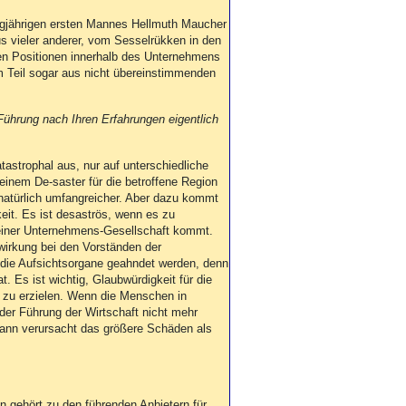
angjährigen ersten Mannes Hellmuth Maucher
s vieler anderer, vom Sesselrükken in den
den Positionen innerhalb des Unternehmens
 Teil sogar aus nicht übereinstimmenden
ührung nach Ihren Erfahrungen eigentlich
astrophal aus, nur auf unterschiedliche
 einem De-saster für die betroffene Region
atürlich umfangreicher. Aber dazu kommt
keit. Es ist desaströs, wenn es zu
einer Unternehmens-Gesellschaft kommt.
wirkung bei den Vorständen der
 die Aufsichtsorgane geahndet werden, denn
t. Es ist wichtig, Glaubwürdigkeit für die
t zu erzielen. Wenn die Menschen in
der Führung der Wirtschaft nicht mehr
dann verursacht das größere Schäden als
 gehört zu den führenden Anbietern für