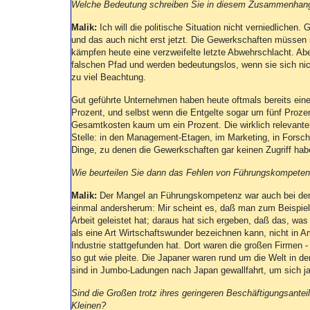
Welche Bedeutung schreiben Sie in diesem Zusammenhang d
Malik:
Ich will die politische Situation nicht verniedlichen. 
und das auch nicht erst jetzt. Die Gewerkschaften müssen 
kämpfen heute eine verzweifelte letzte Abwehrschlacht. Abe
falschen Pfad und werden bedeutungslos, wenn sie sich nich
zu viel Beachtung.
Gut geführte Unternehmen haben heute oftmals bereits eine
Prozent, und selbst wenn die Entgelte sogar um fünf Prozen
Gesamtkosten kaum um ein Prozent. Die wirklich relevante
Stelle: in den Management-Etagen, im Marketing, in Forschu
Dinge, zu denen die Gewerkschaften gar keinen Zugriff hab
Wie beurteilen Sie dann das Fehlen von Führungskompeten
Malik:
Der Mangel an Führungskompetenz war auch bei den 
einmal andersherum: Mir scheint es, daß man zum Beispiel 
Arbeit geleistet hat; daraus hat sich ergeben, daß das, was
als eine Art Wirtschaftswunder bezeichnen kann, nicht in A
Industrie stattgefunden hat. Dort waren die großen Firme
so gut wie pleite. Die Japaner waren rund um die Welt in d
sind in Jumbo-Ladungen nach Japan gewallfahrt, um sich ja
Sind die Großen trotz ihres geringeren Beschäftigungsanteil
Kleinen?