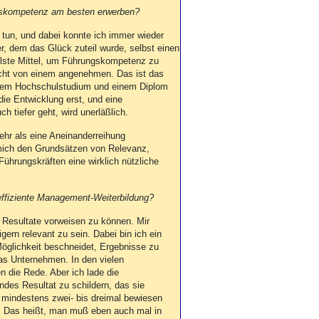
ngskompetenz am besten erwerben?
 tun, und dabei konnte ich immer wieder
er, dem das Glück zuteil wurde, selbst einen
llste Mittel, um Führungskompetenz zu
cht von einem angenehmen. Das ist das
t dem Hochschulstudium und einem Diplom
 die Entwicklung erst, und eine
h tiefer geht, wird unerläßlich.
hr als eine Aneinanderreihung
mich den Grundsätzen von Relevanz,
 Führungskräften eine wirklich nützliche
effiziente Management-Weiterbildung?
esultate vorweisen zu können. Mir
gern relevant zu sein. Dabei bin ich ein
öglichkeit beschneidet, Ergebnisse zu
as Unternehmen. In den vielen
en die Rede. Aber ich lade die
endes Resultat zu schildern, das sie
 mindestens zwei- bis dreimal bewiesen
e. Das heißt, man muß eben auch mal in