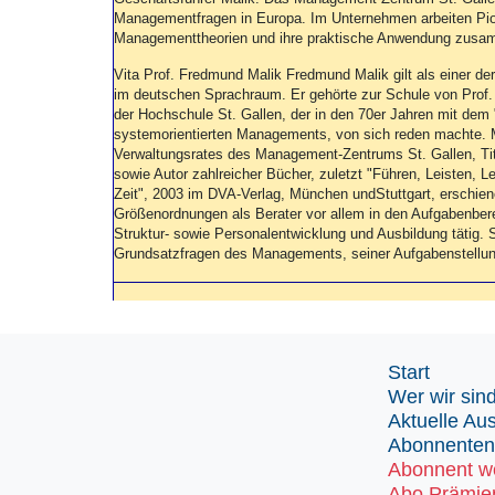
Managementfragen in Europa. Im Unternehmen arbeiten Pio
Managementtheorien und ihre praktische Anwendung zusam
Vita Prof. Fredmund Malik Fredmund Malik gilt als einer de
im deutschen Sprachraum. Er gehörte zur Schule von Prof. 
der Hochschule St. Gallen, der in den 70er Jahren mit dem 
systemorientierten Managements, von sich reden machte. M
Verwaltungsrates des Management-Zentrums St. Gallen, Titu
sowie Autor zahlreicher Bücher, zuletzt "Führen, Leisten,
Zeit", 2003 im DVA-Verlag, München undStuttgart, erschiene
Größenordnungen als Berater vor allem in den Aufgabenber
Struktur- sowie Personalentwicklung und Ausbildung tätig. 
Grundsatzfragen des Managements, seiner Aufgabenstellun
Start
Wer wir sin
Aktuelle Au
Abonnenten
Abonnent w
Abo Prämie