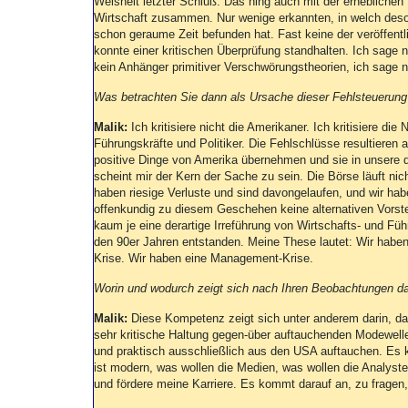
Weisheit letzter Schluß. Das hing auch mit der erhebliche
Wirtschaft zusammen. Nur wenige erkannten, in welch des
schon geraume Zeit befunden hat. Fast keine der veröffen
konnte einer kritischen Überprüfung standhalten. Ich sage ni
kein Anhänger primitiver Verschwörungstheorien, ich sage nu
Was betrachten Sie dann als Ursache dieser Fehlsteuerung
Malik:
Ich kritisiere nicht die Amerikaner. Ich kritisiere die
Führungskräfte und Politiker. Die Fehlschlüsse resultieren au
positive Dinge von Amerika übernehmen und sie in unsere d
scheint mir der Kern der Sache zu sein. Die Börse läuft nich
haben riesige Verluste und sind davongelaufen, und wir hab
offenkundig zu diesem Geschehen keine alternativen Vorst
kaum je eine derartige Irreführung von Wirtschafts- und Füh
den 90er Jahren entstanden. Meine These lautet: Wir haben 
Krise. Wir haben eine Management-Krise.
Worin und wodurch zeigt sich nach Ihren Beobachtungen d
Malik:
Diese Kompetenz zeigt sich unter anderem darin, 
sehr kritische Haltung gegen-über auftauchenden Modewelle
und praktisch ausschließlich aus den USA auftauchen. Es k
ist modern, was wollen die Medien, was wollen die Analyst
und fördere meine Karriere. Es kommt darauf an, zu frage