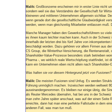
Malik:
Großkonzerne erscheinen mir in erster Linie nicht um 
sondern weil sie das Verständnis der Gesellschaft für Wirt
kleineren und mittleren Unternehmen allgemein sichtbar. De
wenn gerade dort die gesellschaftliche Glaubwürdigkeit ver
werden, wenn man gleichzeitig Mitarbeiter entlassen muß.
Manche Manager haben den Gewerkschaftsführern so viele 
es ihnen kaum leichter machen kann. Auch in der Schweiz is
innerhalb der letzten drei bis fünf Jahre von inkompetente
beschädigt worden. Dazu gehören vor allem Firmen aus de
CS Group, die Winterthur-Versicherung, die Rentenanstalt, 
Shareholder-Value-Prozesse besonders stark betrieben worde
Pharma -, wo wirklich reale Wertschöpfung stattfindet, ist 
kann ein Unternehmen eben nicht allein nach Shareholder-
Was halten sie vor diesem Hintergrund jetzt von Fusionen?
Malik:
Die meisten Fusionen sind Unfug. Es werden Struktur
Führung unmöglich machen. Inzwischen werden weltweit 80
auseinandergenommen. Es bleiben nur einige übrig, die Sinn
als Reuter Mercedes übernahm, hat bei uns in der Schwe
man zehn Jahre später anschaut, was auf der einen Seite 
erreichte, dann hat man eine perfekte Fallstudie in dem ein
anderen Fall, was man tun muß.