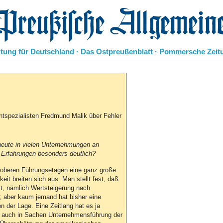
eußische Allgemeine Zeitung
itung für Deutschland · Das Ostpreußenblatt · Pommersche Zeit
Politik
Kultur
Wirtschaft
Panorama
spezialisten Fredmund Malik über Fehler
Gesellschaft
Leben
Geschichte
heute in vielen Unternehmungen an
 Erfahrungen besonders deutlich?
Ostpreußen
Pommern
 oberen Führungsetagen eine ganz große
Berlin-Brandenburg
eit breiten sich aus. Man stellt fest, daß
Schlesien
lt, nämlich Wertsteigerung nach
t; aber kaum jemand hat bisher eine
Danzig und Westpreußen
n der Lage. Eine Zeitlang hat es ja
Bücher
n auch in Sachen Unternehmensführung der