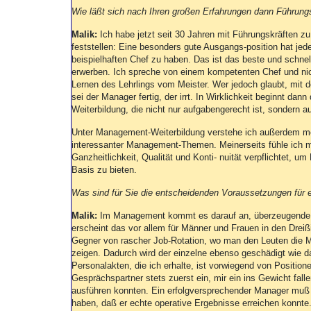
Wie läßt sich nach Ihren großen Erfahrungen dann Führu
Malik:
Ich habe jetzt seit 30 Jahren mit Führungskräften zu
feststellen: Eine besonders gute Ausgangs-position hat jed
beispielhaften Chef zu haben. Das ist das beste und schne
erwerben. Ich spreche von einem kompetenten Chef und ni
Lernen des Lehrlings vom Meister. Wer jedoch glaubt, mi
sei der Manager fertig, der irrt. In Wirklichkeit beginnt dann
Weiterbildung, die nicht nur aufgabengerecht ist, sondern auc
Unter Management-Weiterbildung verstehe ich außerdem me
interessanter Management-Themen. Meinerseits fühle ich 
Ganzheitlichkeit, Qualität und Konti- nuität verpflichtet, um
Basis zu bieten.
Was sind für Sie die entscheidenden Voraussetzungen für 
Malik:
Im Management kommt es darauf an, überzeugende R
erscheint das vor allem für Männer und Frauen in den Dreißi
Gegner von rascher Job-Rotation, wo man den Leuten die M
zeigen. Dadurch wird der einzelne ebenso geschädigt wie d
Personalakten, die ich erhalte, ist vorwiegend von Position
Gesprächspartner stets zuerst ein, mir ein ins Gewicht fall
ausführen konnten. Ein erfolgversprechender Manager muß
haben, daß er echte operative Ergebnisse erreichen konnt