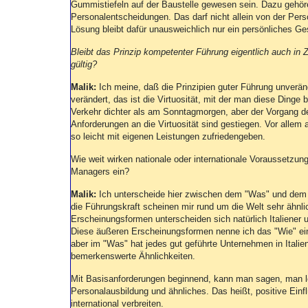
Gummistiefeln auf der Baustelle gewesen sein. Dazu gehöre
Personalentscheidungen. Das darf nicht allein von der Perso
Lösung bleibt dafür unausweichlich nur ein persönliches Ge
Bleibt das Prinzip kompetenter Führung eigentlich auch in
gültig?
Malik:
Ich meine, daß die Prinzipien guter Führung unveränd
verändert, das ist die Virtuosität, mit der man diese Dinge 
Verkehr dichter als am Sonntagmorgen, aber der Vorgang des
Anforderungen an die Virtuosität sind gestiegen. Vor allem
so leicht mit eigenen Leistungen zufriedengeben.
Wie weit wirken nationale oder internationale Voraussetzu
Managers ein?
Malik:
Ich unterscheide hier zwischen dem "Was" und dem 
die Führungskraft scheinen mir rund um die Welt sehr ähnli
Erscheinungsformen unterscheiden sich natürlich Italiener
Diese äußeren Erscheinungsformen nenne ich das "Wie" eine
aber im "Was" hat jedes gut geführte Unternehmen in Itali
bemerkenswerte Ähnlichkeiten.
Mit Basisanforderungen beginnend, kann man sagen, man leg
Personalausbildung und ähnliches. Das heißt, positive Ei
international verbreiten.