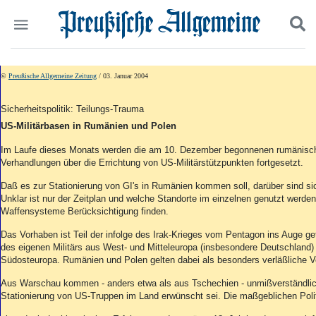
Politik
Suchen und finden
©
Preußische Allgemeine Zeitung
/ 03. Januar 2004
Kultur
Wirtschaft
Sicherheitspolitik: Teilungs-Trauma
Panorama
US-Militärbasen in Rumänien und Polen
Gesellschaft
Leben
Im Laufe dieses Monats werden die am 10. Dezember begonnenen rumänisc
Verhandlungen über die Errichtung von US-Militärstützpunkten fortgesetzt.
Geschichte
Ostpreußen
Daß es zur Stationierung von GI's in Rumänien kommen soll, darüber sind sic
Pommern
Unklar ist nur der Zeitplan und welche Standorte im einzelnen genutzt werde
Waffensysteme Berücksichtigung finden.
Berlin-Brandenburg
Schlesien
Das Vorhaben ist Teil der infolge des Irak-Krieges vom Pentagon ins Auge 
Danzig und Westpreußen
des eigenen Militärs aus West- und Mitteleuropa (insbesondere Deutschland)
Bücher
Südosteuropa. Rumänien und Polen gelten dabei als besonders verläßliche V
Aus Warschau kommen - anders etwa als aus Tschechien - unmißverständlic
Start
Stationierung von US-Truppen im Land erwünscht sei. Die maßgeblichen Poli
Wer wir sind