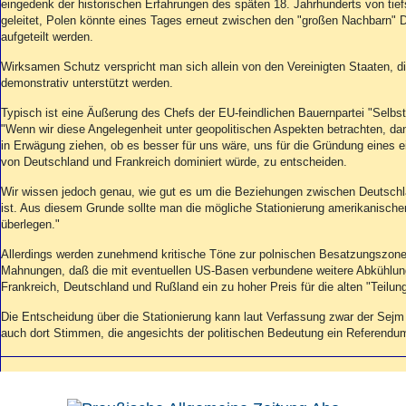
Aktuelle Ausgabe
eingedenk der historischen Erfahrungen des späten 18. Jahrhunderts von tie
Abonnenten-Login
geleitet, Polen könnte eines Tages erneut zwischen den "großen Nachbarn"
aufgeteilt werden.
Abonnent werden
Abo Prämien
Wirksamen Schutz verspricht man sich allein von den Vereinigten Staaten, di
Archiv
demonstrativ unterstützt werden.
Mediadaten
Typisch ist eine Äußerung des Chefs der EU-feindlichen Bauernpartei "Selbst
"Wenn wir diese Angelegenheit unter geopolitischen Aspekten betrachten, da
Kontakt
in Erwägung ziehen, ob es besser für uns wäre, uns für die Gründung eines
Impressum
von Deutschland und Frankreich dominiert würde, zu entscheiden.
Datenschutz
Wir wissen jedoch genau, wie gut es um die Beziehungen zwischen Deutschl
ist. Aus diesem Grunde sollte man die mögliche Stationierung amerikanischer
überlegen."
Allerdings werden zunehmend kritische Töne zur polnischen Besatzungszone 
Mahnungen, daß die mit eventuellen US-Basen verbundene weitere Abkühlun
Frankreich, Deutschland und Rußland ein zu hoher Preis für die alten "Teilun
Die Entscheidung über die Stationierung kann laut Verfassung zwar der Sejm t
auch dort Stimmen, die angesichts der politischen Bedeutung ein Referendum