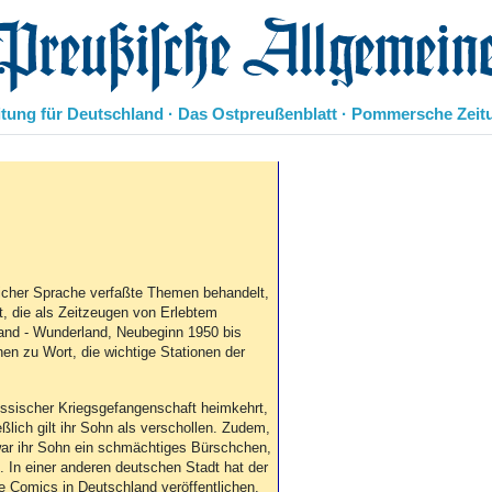
eußische Allgemeine Zeitung
itung für Deutschland · Das Ostpreußenblatt · Pommersche Zeit
Politik
Kultur
Wirtschaft
Panorama
Gesellschaft
Leben
licher Sprache verfaßte Themen behandelt,
, die als Zeitzeugen von Erlebtem
Geschichte
and - Wunderland, Neubeginn 1950 bis
Ostpreußen
 zu Wort, die wichtige Stationen der
Pommern
Berlin-Brandenburg
ussischer Kriegsgefangenschaft heimkehrt,
Schlesien
eßlich gilt ihr Sohn als verschollen. Zudem,
Danzig und Westpreußen
 war ihr Sohn ein schmächtiges Bürschchen,
Bücher
 In einer anderen deutschen Stadt hat der
e Comics in Deutschland veröffentlichen,