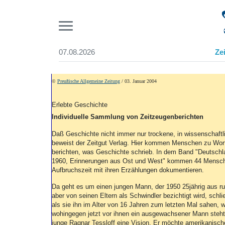
Pr
07.08.2026
Ze
Suchen und finden
Start
©
Preußische Allgemeine Zeitung
/ 03. Januar 2004
Wer wir sind
Aktuelle Ausgabe
Erlebte Geschichte
Abonnenten-Login
Individuelle Sammlung von Zeitzeugenberichten
Abonnent werden
Abo Prämien
Daß Geschichte nicht immer nur trockene, in wissenschaft
beweist der Zeitgut Verlag. Hier kommen Menschen zu Wort
Archiv
berichten, was Geschichte schrieb. In dem Band "Deutschl
Mediadaten
1960, Erinnerungen aus Ost und West" kommen 44 Menschen
Aufbruchszeit mit ihren Erzählungen dokumentieren.
Da geht es um einen jungen Mann, der 1950 25jährig aus r
aber von seinen Eltern als Schwindler bezichtigt wird, schli
als sie ihn im Alter von 16 Jahren zum letzten Mal sahen,
wohingegen jetzt vor ihnen ein ausgewachsener Mann steht.
junge Ragnar Tessloff eine Vision. Er möchte amerikanisch