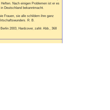
n Heften. Nach einigen Problemen ist er es
n in Deutschland bekanntmacht.
 Frauen, sie alle schildern ihre ganz
irtschaftswunders. R. B.
Berlin 2003, Hardcover, zahlr. Abb., 368