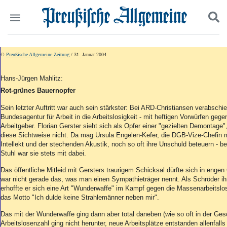
Politik
Suchen und finden
©
Preußische Allgemeine Zeitung
/ 31. Januar 2004
Kultur
Wirtschaft
Hans-Jürgen Mahlitz:
Panorama
Rot-grünes Bauernopfer
Gesellschaft
Leben
Sein letzter Auftritt war auch sein stärkster: Bei ARD-Christiansen verabschi
Bundesagentur für Arbeit in die Arbeitslosigkeit - mit heftigen Vorwürfen gege
Geschichte
Arbeitgeber. Florian Gerster sieht sich als Opfer einer "gezielten Demontage"
Ostpreußen
diese Sichtweise nicht. Da mag Ursula Engelen-Kefer, die DGB-Vize-Chefin
Pommern
Intellekt und der stechenden Akustik, noch so oft ihre Unschuld beteuern - 
Berlin-Brandenburg
Stuhl war sie stets mit dabei.
Schlesien
Das öffentliche Mitleid mit Gersters traurigem Schicksal dürfte sich in enge
Danzig und Westpreußen
war nicht gerade das, was man einen Sympathieträger nennt. Als Schröder ih
Bücher
erhoffte er sich eine Art "Wunderwaffe" im Kampf gegen die Massenarbeitslos
das Motto "Ich dulde keine Strahlemänner neben mir".
Start
Das mit der Wunderwaffe ging dann aber total daneben (wie so oft in der Ges
Wer wir sind
Arbeitslosenzahl ging nicht herunter, neue Arbeitsplätze entstanden allenfalls