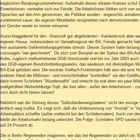
Aktuelle Ausgabe
beglückten Beratungsunternehmen. Außerhalb dieses elitären Kreises schuf 
Abonnenten-Login
Erwerbslosen- verwalter sich nur Feinde. Die Arbeitslosen fühlten sich von se
Abonnent werden
Sprüchen auf den Arm genommen, die Politiker wurden - angesichts anhaltende
zunehmend sauer, die eigenen Mitarbeiter resignierten nach demotivierenden
Abo Prämien
um Gerster wurde es immer einsamer.
Archiv
Mediadaten
Ausschlaggebend für den - finanziell gut abgefederten - Karriereknick aber wa
eigenen Hause, insbesondere im Verwaltungsrat der BA, Feinde gemacht hatt
Kontakt
fein austarierte Geldverteilungsgetriebe streute. Dieses System hatte bislang 
sozusagen "wie geschmiert". Da sitzt zum Beispiel an der Spitze des BA-Auf
Impressum
Kefer, zugleich stellvertretende DGB-Vorsitzende und bis ins Jahr 2003 auch
Datenschutz
des DGB-eigenen Berufsfortbildungswerks, das wiederum mit dreistelligen M
BA-Etat gefüttert wird. Die resolute Vielfach-Funktionärin hält also die eine Ha
anderen Hand die Millionen - und vorsichtshalber "kontrolliert" sie den Geldf
dann kommt Schröders "Wunderwaffe" und streicht da mal eben ein paar Mil
prallgefüllten Weiterbildungs-Topf, der fast allen - außer den Arbeitslosen -
sich doch nicht bieten lassen!
Natürlich war die Störung dieses "Selbstbedienungsladens" nicht der einzig
einfach weg mußte. Es zeigt sich, daß die Umbenennung von "Anstalt" in "A
Arbeitsplätze schaffte (außer vielleicht bei den Schildermalern). Auch von d
bleibt der Arbeitsmarkt bislang unberührt. Die Folge: Schröders SPD sackte 
auf 24 Prozent ab.
Die in Berlin Regierenden reagierten, wie das bei Regierenden so üblich ist