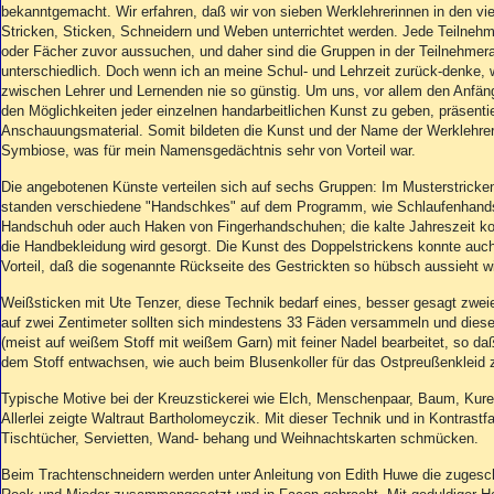
Aktuelle Ausgabe
bekanntgemacht. Wir erfahren, daß wir von sieben Werklehrerinnen in den vi
Abonnenten-Login
Stricken, Sticken, Schneidern und Weben unterrichtet werden. Jede Teilnehm
Abonnent werden
oder Fächer zuvor aussuchen, und daher sind die Gruppen in der Teilnehmer
unterschiedlich. Doch wenn ich an meine Schul- und Lehrzeit zurück-denke, 
Abo Prämien
zwischen Lehrer und Lernenden nie so günstig. Um uns, vor allem den Anfäng
Archiv
den Möglichkeiten jeder einzelnen handarbeitlichen Kunst zu geben, präsentier
Mediadaten
Anschauungsmaterial. Somit bildeten die Kunst und der Name der Werklehrer
Symbiose, was für mein Namensgedächtnis sehr von Vorteil war.
Kontakt
Die angebotenen Künste verteilen sich auf sechs Gruppen: Im Musterstricken
Impressum
standen verschiedene "Handschkes" auf dem Programm, wie Schlaufenhan
Datenschutz
Handschuh oder auch Haken von Fingerhandschuhen; die kalte Jahreszeit k
die Handbekleidung wird gesorgt. Die Kunst des Doppelstrickens konnte auch
Vorteil, daß die sogenannte Rückseite des Gestrickten so hübsch aussieht wi
Weißsticken mit Ute Tenzer, diese Technik bedarf eines, besser gesagt zwei
auf zwei Zentimeter sollten sich mindestens 33 Fäden versammeln und dies
(meist auf weißem Stoff mit weißem Garn) mit feiner Nadel bearbeitet, so da
dem Stoff entwachsen, wie auch beim Blusenkoller für das Ostpreußenkleid z
Typische Motive bei der Kreuzstickerei wie Elch, Menschenpaar, Baum, Kur
Allerlei zeigte Waltraut Bartholomeyczik. Mit dieser Technik und in Kontrastf
Tischtücher, Servietten, Wand- behang und Weihnachtskarten schmücken.
Beim Trachtenschneidern werden unter Anleitung von Edith Huwe die zugesch