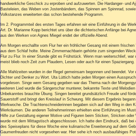
handwerkliche Geschick zu erproben und aufzuwerten. Die Hardanger- und Ajo
Basteleien, das Weben von Jostenbändern, das Spinnen am Spinnrad, sowie
Volkstanzes erweiterten das schon bestehende Programm.
Im 2. Programmteil des ersten Tages erfahren wir eine Einführung in die We
Art. Dr. Marianne Kopp berichtet uns über die dichterischen Anfänge bei Agn
aus den Werken von Agnes Miegel endet der offizielle Abend.
Am Morgen erschallte vom Flur her ein fröhlicher Gesang mit einem frischen
aus dem Schlaf holte. Meine Zimmernachbarin gehörte zum singenden Weckd
Flur zu Flur. In einer Stunde gibt es Frühstück. Wenn man weiterschlief, war 
meist blieb noch Zeit zum Plaudern, Lesen oder auch für einen Spaziergang.
Alle Mahlzeiten wurden in der Regel gemeinsam begonnen und beendet. Vor
Dichter und Denker zu Wort. Uta Lüttich hatte jeden Morgen einen Ausspruc
vorgelesen. Singe wem Gesang gegeben war das Thema nach der Morgengym
weiteren Lied wurde die Sängerschar munterer, bekannte Texte und Melodien
Unbekanntes brauchte Übung. Singen bereitet grundsätzlich Freude und förde
Sauerstoff und bringt den Kreislauf in Schwung. Mit diesem Ergebnis begann
Werkwoche. Die Trachtenschneiderinnen begaben sich auf den Weg in den Kel
Werkräumen. Die anderen Teilnehmerinnen erhielten eine Einführung im Muste
Hilfe zur Gestaltung eigener Motive und Figuren beim Sticken, Stricken oder
wurde mit dem Mittagstisch abgeschlossen. Ich hatte den Eindruck, daß be
des Speiseplans für diese Woche eine kulinarische Erweiterung auf dem Geb
Gaumenfreuden nicht vorgesehen war. Hier sehe ich noch ausbaufähiges Pote