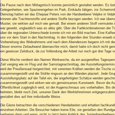
Die Pause nach dem Mittagstisch konnte persönlich gestaltet werden. Es bo
Gelegenheiten, wie Spazierengehen im Park, Einkäufe tätigen, ins Schwimm
Dienstag hatten wir das Ehepaar Peters von der Handweberei Velpke in Velpk
können alle Trachtenstoffe und andere Stoffe bezogen werden. Ich war überra
Muster, sie wirkten auf mich wie gemalt. Bei einem anderen Stoff vermutete i
war gewebt, unglaublich was es alles gibt. Über die Farbkombinationen der T
über die regionalen Unterschiede konnte ich mir ein Bild machen. Eine Kaffe
uns vor dem Start in den Nachmittag. In den folgenden drei Stunden erwarb 
Vorbereitung des Webrahmens und nach dem Abendessen begann ich mit de
Dieser enorme Zeitaufwand überraschte mich, damit hatte ich doch nicht ger
ein gewisser Zeitdruck, da zur Vollendung der Arbeit nur noch gut drei Tage v
Diese Woche verdient den Namen Werkwoche, da ein ausgereiftes Tagespens
Zeit verging wie im Flug und der Samstagnachmittag, der Ausstellungstermin,
wird der Preußensaal hergerichtet, mit vereinten Kräften werden die Tische z
zusammengestellt und die Stühle ringsum an den Wänden plaziert. Jede Gru
Ausstellungsplatz auf der Tafel ein, die angefertigten Schätze werden gesch
zusammengestellt und wirken wie ein gemeinsames Kunstwerk. Bevor die Au
Öffentlichkeit zugänglich wird, ist der Augenschmaus uns vorbehalten. Bis 
betreten, bleibt noch Zeit, unseren Dank den Werklehrerinnen entgegenzubri
gestaltet dies auf ihre individuelle Weise.
Die Gäste betrachten die verschiedenen Handarbeiten und erhalten fachkund
einzelnen Arbeiten. Die Besucher haben keine Eile, sie genießen den Rundg
verharren dann und wann, nicht zu letzt beim Anblick des Jostenbandweben