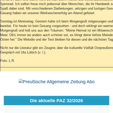
Spinnrad. Ich selbst freue mich jedesmal über Menschen, die ihr Handwerk s
Spaß dabei sind. Mit verschiedenen Darbietungen, witzigen und lustigen Ges
Gesang haben wir unseren Werkwochenerfolg am Abend gefeiert.
Sonntag ist Abreisetag. Gestern hatte ich beim Morgengruß mitgesungen und 
bereitet. Für heute ist kein Gesang vorgesehen - und doch erklingt ein warme
Morgengruß und holt uns aus den Träumen: "Meine Heimat ist ein Möwensch
Meer. Ob's immer wo anders auch schöner sei, es klingt deine tiefste Melod
Osten her." Die Melodie und der Text bleiben für diesen und die nächsten Ta
Nicht nur die Literatur gibt ein Zeugnis über die kulturelle Vielfalt Ostpreuß
Gespräch mit Uta Lüttich (v. l.).
Foto: L.R.
Die aktuelle PAZ 32/2026