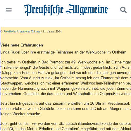
Politik
Suchen und finden
©
Preußische Allgemeine Zeitung
/ 31. Januar 2004
Kultur
Wirtschaft
Viele neue Erfahrungen
Panorama
Linda Rudel über ihre erstmalige Teilnahme an der Werkwoche im Ostheim
Gesellschaft
Leben
Ich treffe im Ostheim in Bad Pyrmont zur 49. Werkwoche ein. Im Ostheimgar
"Trakehnerhengst" die Gäste und lud mich, zumindest gedanklich, zum Aufsi
Geschichte
Galopp zum Frischen Haff zu gelangen, dort wo ich den diesjährigen unverg
Ostpreußen
verbrachte. Vom Ausritt zurück, im Ostheim bezog ich das Zimmer mit dem 
Pommern
Stadtwappen, welches ich mit einer erfahrenen Werkwochen-Teilnehmerin be
Berlin-Brandenburg
neben der Numerierung auch mit Wappen gekennzeichnet, die jeden Zimmere
hervorheben. Gemälde, die das Leben und Wirtschaften in Ostpreußen widers
Schlesien
Danzig und Westpreußen
Jetzt bin ich gespannt auf das Zusammentreffen um 16 Uhr im Preußensaal.
Bücher
schon erfahren, wo ich Getränke beziehen kann und daß ich am Morgen um 7
keinen Wecker brauche.
Start
Jetzt geht es los - wir werden von Uta Lüttich (Bundesvorsitzende der ostpr
Wer wir sind
begrüßt, in das Motto "Erhalten und Gestalten" eingeführt und mit dem Abla