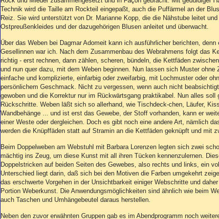
Rock und Mieder zusammengesetzt und in Façon gebracht. Mit geduldiger H
Technik wird die Taille am Rockteil eingepaßt, auch die Puffärmel an der Bl
Reiz. Sie wird unterstützt von Dr. Marianne Kopp, die die Nähstube leitet un
Ostpreußenkleides und der dazugehörigen Blusen anleitet und überwacht.
Über das Weben bei Dagmar Adomeit kann ich ausführlicher berichten, denn ei
Gesellinnen war ich. Nach dem Zusammenbau des Webrahmens folgt das Ket
richtig - erst rechnen, dann zählen, scheren, bündeln, die Kettfäden zwisc
und nun quer dazu, mit dem Weben beginnen. Nun lassen sich Muster ohne Z
einfache und komplizierte, einfarbig oder zweifarbig, mit Lochmuster oder oh
persönlichem Geschmack. Nicht zu vergessen, wenn auch nicht beabsichtigt
gewoben und die Korrektur nur im Rückwärtsgang praktikabel. Nun alles soll g
Rückschritte. Weben läßt sich so allerhand, wie Tischdeck-chen, Läufer, Ki
Wandbehänge ... und ist erst das Gewebe, der Stoff vorhanden, kann er weite
einer Weste oder dergleichen. Doch es gibt noch eine andere Art, nämlich d
werden die Knüpffäden statt auf Stramin an die Kettfäden geknüpft und mit z
Beim Doppelweben am Webstuhl mit Barbara Lorenzen legten sich zwei sch
mächtig ins Zeug, um diese Kunst mit all ihren Tücken kennenzulernen. Dies
Doppelstricken auf beiden Seiten des Gewebes, also rechts und links, ein vol
Unterschied liegt darin, daß sich bei den Motiven die Farben umgekehrt zeigen
das erschwerte Vorgehen in der Unsichtbarkeit einiger Webschritte und daher
Portion Weberkunst. Die Anwendungsmöglichkeiten sind ähnlich wie beim W
auch Taschen und Umhängebeutel daraus herstellen.
Neben den zuvor erwähnten Gruppen gab es im Abendprogramm noch weitere