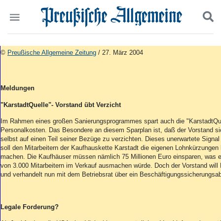
Politik
Suchen und finden
©
Preußische Allgemeine Zeitung
/ 27. März 2004
Kultur
Wirtschaft
Panorama
Meldungen
Gesellschaft
Leben
"KarstadtQuelle"- Vorstand übt Verzicht
Geschichte
Im Rahmen eines großen Sanierungsprogrammes spart auch die "KarstadtQu
Ostpreußen
Personalkosten. Das Besondere an diesem Sparplan ist, daß der Vorstand sich
Pommern
selbst auf einen Teil seiner Bezüge zu verzichten. Dieses unerwartete Signa
soll den Mitarbeitern der Kaufhauskette Karstadt die eigenen Lohnkürzungen l
Berlin-Brandenburg
machen. Die Kaufhäuser müssen nämlich 75 Millionen Euro einsparen, was e
Schlesien
von 3.000 Mitarbeitern im Verkauf ausmachen würde. Doch der Vorstand wil
Danzig und Westpreußen
und verhandelt nun mit dem Betriebsrat über ein Beschäftigungssicherungs
Bücher
Start
Legale Forderung?
Wer wir sind