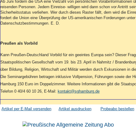
Aktuelle Ausgabe
Ab Juni fordern die USA eine Vielzahl von persönlichen Vorabinformationen üb
Abonnenten-Login
reisenden Personen. Jedem Einreise- willigen wird dann schon vor Antritt sei
Sicherheitsstatus verliehen. Wer durch dieses Raster fällt, dem wird die Einr
Abonnent werden
fordert die Union eine Überprüfung der US-amerikanischen Forderungen unter
Abo Prämien
Datenschutzbestimmungen. E. D.
Archiv
Mediadaten
Preußen als Vorbild
Kontakt
Impressum
Kann Preußen-Deutschland Vorbild für ein geeintes Europa sein? Dieser Frag
Datenschutz
Staatspolitischen Gesellschaft vom 19. bis 23. April in Nahmitz / Brandenbu
über Bildung, Religion, Wirtschaft und Militär werden durch Exkursionen in 
Die Seminargebühren betragen inklusive Vollpension, Führungen sowie der Hi
Hamburg 150 Euro im Doppelzimmer. Weitere Informationen gibt die Staatspol
Telefon 0 40/4 60 10 26, E-Mail:
kontakt@sghamburg.de
Artikel per E-Mail versenden
Artikel ausdrucken
Probeabo bestellen