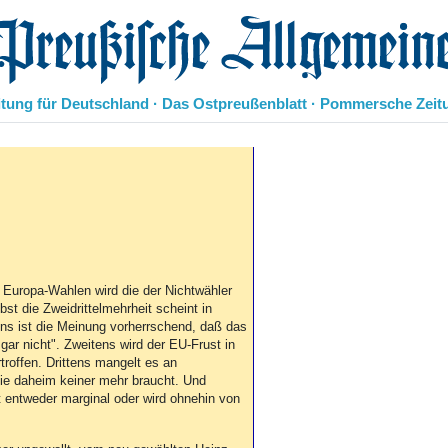
eußische Allgemeine Zeitung
itung für Deutschland · Das Ostpreußenblatt · Pommersche Zeit
Politik
Kultur
Wirtschaft
Panorama
Gesellschaft
Leben
Geschichte
n Europa-Wahlen wird die der Nichtwähler
lbst die Zweidrittelmehrheit scheint in
Ostpreußen
ns ist die Meinung vorherrschend, daß das
Pommern
gar nicht". Zweitens wird der EU-Frust in
Berlin-Brandenburg
troffen. Drittens mangelt es an
Schlesien
die daheim keiner mehr braucht. Und
Danzig und Westpreußen
t entweder marginal oder wird ohnehin von
Bücher