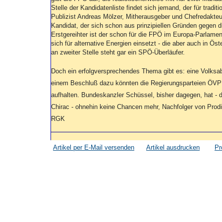
Stelle der Kandidatenliste findet sich jemand, der für tradi
Publizist Andreas Mölzer, Mitherausgeber und Chefredakteu
Kandidat, der sich schon aus prinzipiellen Gründen gegen d
Erstgereihter ist der schon für die FPÖ im Europa-Parlament
sich für alternative Energien einsetzt - die aber auch in Ö
an zweiter Stelle steht gar ein SPÖ-Überläufer.
Doch ein erfolgversprechendes Thema gibt es: eine Volksa
einem Beschluß dazu könnten die Regierungsparteien ÖVP
aufhalten. Bundeskanzler Schüssel, bisher dagegen, hat -
Chirac - ohnehin keine Chancen mehr, Nachfolger von Prod
RGK
Artikel per E-Mail versenden
Artikel ausdrucken
Pr