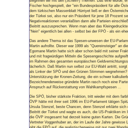
Beginnen wir mit den (Schein-) Themen. Das eine wurde, e
Fischer hochgespielt, der "ein Bundespräsident für alle Öste
dem türkischen Massenblatt Hürriyet ließ er den Österreiche
der Türkei sei, also nur ein Präsident für jene 18 Prozent se
Negativreaktionen veranlaßten dann alle Parteien einschlie
Beitritt auszusprechen. Wenn man aber das Kleingedruckte 
"Nein" eigentlich bei allen - selbst bei der FPÖ - als ein ehe
Das andere Thema ist das Spesen-unwesen der EU-Parlame
Martin aufrollte. Dieser war 1999 als "Quereinsteiger" an di
Egomane Martin hatte sich aber schon bald mit seiner Frakt
und mit fragwürdigen Mitteln die Spesengeschichte aufgrei
im Rahmen des gesamten europäischen Geldvernichtungssy
lächerlich. Daß Martin nun selbst zur EU-Wahl antritt, sorgt
als Linker der SPÖ und den Grünen Stimmen wegnehmen? Ch
Unterstützung der Kronen-Zeitung, die ein schwer kalkulierba
Bezeichnenderweise gründete Martin rasch noch eine Partei
Anspruch auf Rückerstattung von Wahlkampfspesen ...
Die SPÖ, bisher stärkste Fraktion, tritt wieder mit dem far
ÖVP hätte mit ihrer seit 1996 im EU-Parlament tätigen Spi
Ursula Stenzel, beste Chancen, denn Stenzel erklärte sich d
Beitritt der Türkei und wagte es auch, die US-Praktiken im
die ÖVP insgesamt hat derzeit keine guten Karten. Die Grün
Vertreter Voggenhuber an, der im Laufe der Jahre gewisse
gibt die FPÖ auf, die realistischerweise mit nur zwei Manda