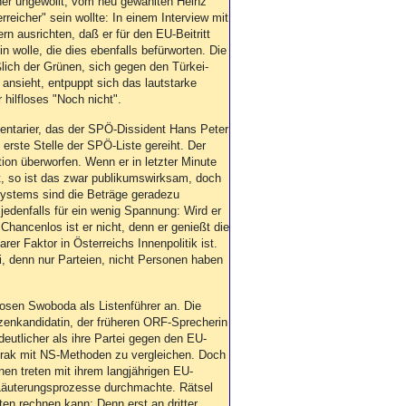
her ungewollt, vom neu gewählten Heinz
rreicher" sein wollte: In einem Interview mit
rn ausrichten, daß er für den EU-Beitritt
in wolle, die dies ebenfalls befürworten. Die
ßlich der Grünen, sich gegen den Türkei-
ansieht, entpuppt sich das lautstarke
r hilfloses "Noch nicht".
ntarier, das der SPÖ-Dissident Hans Peter
e erste Stelle der SPÖ-Liste gereiht. Der
ion überworfen. Wenn er in letzter Minute
ft, so ist das zwar publikumswirksam, doch
stems sind die Beträge geradezu
 jedenfalls für ein wenig Spannung: Wird er
ancenlos ist er nicht, denn er genießt die
rer Faktor in Österreichs Innenpolitik ist.
, denn nur Parteien, nicht Personen haben
blosen Swoboda als Listenführer an. Die
tzenkandidatin, der früheren ORF-Sprecherin
eutlicher als ihre Partei gegen den EU-
 Irak mit NS-Methoden zu vergleichen. Doch
en treten mit ihrem langjährigen EU-
 Läuterungsprozesse durchmachte. Rätsel
ten rechnen kann: Denn erst an dritter