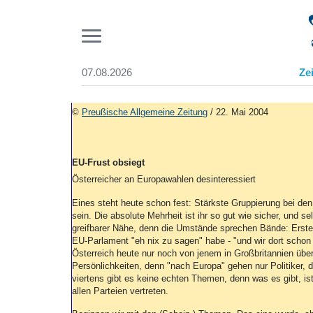
Pr
07.08.2026
Ze
Suchen und finden
Start
©
Preußische Allgemeine Zeitung
/ 22. Mai 2004
Wer wir sind
Aktuelle Ausgabe
Abonnenten-Login
EU-Frust obsiegt
Abonnent werden
Österreicher an Europawahlen desinteressiert
Abo Prämien
Archiv
Eines steht heute schon fest: Stärkste Gruppierung bei de
sein. Die absolute Mehrheit ist ihr so gut wie sicher, und se
Mediadaten
greifbarer Nähe, denn die Umstände sprechen Bände: Erste
EU-Parlament "eh nix zu sagen" habe - "und wir dort schon 
Österreich heute nur noch von jenem in Großbritannien über
Persönlichkeiten, denn "nach Europa" gehen nur Politiker, 
viertens gibt es keine echten Themen, denn was es gibt, is
allen Parteien vertreten.