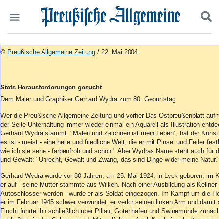
Politik
Suchen und finden
©
Preußische Allgemeine Zeitung
/ 22. Mai 2004
Kultur
Wirtschaft
Panorama
Stets Herausforderungen gesucht
Gesellschaft
Dem Maler und Graphiker Gerhard Wydra zum 80. Geburtstag
Leben
Geschichte
Wer die Preußische Allgemeine Zeitung und vorher Das Ostpreußenblatt aufme
der Seite Unterhaltung immer wieder einmal ein Aquarell als Illustration entd
Ostpreußen
Gerhard Wydra stammt. "Malen und Zeichnen ist mein Leben", hat der Künst
Pommern
es ist - meist - eine helle und friedliche Welt, die er mit Pinsel und Feder fest
Berlin-Brandenburg
wie ich sie sehe - farbenfroh und schön." Aber Wydras Name steht auch für
Schlesien
und Gewalt: "Unrecht, Gewalt und Zwang, das sind Dinge wider meine Natur.
Danzig und Westpreußen
Gerhard Wydra wurde vor 80 Jahren, am 25. Mai 1924, in Lyck geboren; im 
Bücher
er auf - seine Mutter stammte aus Wilken. Nach einer Ausbildung als Kellner -
Autoschlosser werden - wurde er als Soldat eingezogen. Im Kampf um die 
Start
er im Februar 1945 schwer verwundet: er verlor seinen linken Arm und damit 
Wer wir sind
Flucht führte ihn schließlich über Pillau, Gotenhafen und Swinemünde zunäc