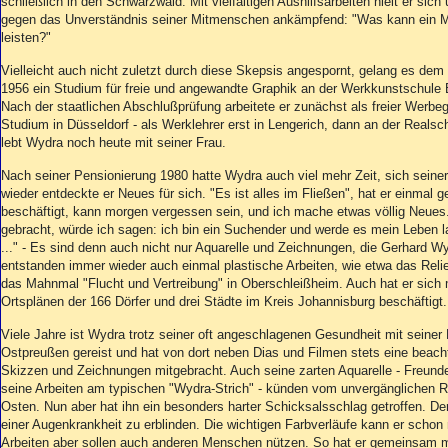
Aktuelle Ausgabe
schließlich in den Schwarzwald. Mit vielfältigen Aushilfsarbeiten hielt er sic
gegen das Unverständnis seiner Mitmenschen ankämpfend: "Was kann ein 
Abonnenten-Login
leisten?"
Abonnent werden
Abo Prämien
Vielleicht auch nicht zuletzt durch diese Skepsis angespornt, gelang es dem
Archiv
1956 ein Studium für freie und angewandte Graphik an der Werkkunstschule 
Nach der staatlichen Abschlußprüfung arbeitete er zunächst als freier Werbe
Mediadaten
Studium in Düsseldorf - als Werklehrer erst in Lengerich, dann an der Reals
lebt Wydra noch heute mit seiner Frau.
Kontakt
Impressum
Nach seiner Pensionierung 1980 hatte Wydra auch viel mehr Zeit, sich sein
Datenschutz
wieder entdeckte er Neues für sich. "Es ist alles im Fließen", hat er einmal
beschäftigt, kann morgen vergessen sein, und ich mache etwas völlig Neues
gebracht, würde ich sagen: ich bin ein Suchender und werde es mein Leben la
..." - Es sind denn auch nicht nur Aquarelle und Zeichnungen, die Gerhard W
entstanden immer wieder auch einmal plastische Arbeiten, wie etwa das Relie
das Mahnmal "Flucht und Vertreibung" in Oberschleißheim. Auch hat er sich m
Ortsplänen der 166 Dörfer und drei Städte im Kreis Johannisburg beschäftigt.
Viele Jahre ist Wydra trotz seiner oft angeschlagenen Gesundheit mit seiner
Ostpreußen gereist und hat von dort neben Dias und Filmen stets eine beach
Skizzen und Zeichnungen mitgebracht. Auch seine zarten Aquarelle - Freund
seine Arbeiten am typischen "Wydra-Strich" - künden vom unvergänglichen R
Osten. Nun aber hat ihn ein besonders harter Schicksalsschlag getroffen. Der
einer Augenkrankheit zu erblinden. Die wichtigen Farbverläufe kann er schon
Arbeiten aber sollen auch anderen Menschen nützen. So hat er gemeinsam m