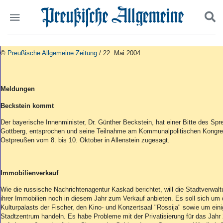
Politik
Suchen und finden
©
Preußische Allgemeine Zeitung
/ 22. Mai 2004
Kultur
Wirtschaft
Panorama
Meldungen
Gesellschaft
Leben
Beckstein kommt
Geschichte
Der bayerische Innenminister, Dr. Günther Beckstein, hat einer Bitte des Spr
Ostpreußen
Gottberg, entsprochen und seine Teilnahme am Kommunalpolitischen Kongr
Pommern
Ostpreußen vom 8. bis 10. Oktober in Allenstein zugesagt.
Berlin-Brandenburg
Schlesien
Danzig und Westpreußen
Immobilienverkauf
Bücher
Wie die russische Nachrichtenagentur Kaskad berichtet, will die Stadtverwalt
ihrer Immobilien noch in diesem Jahr zum Verkauf anbieten. Es soll sich um
Start
Kulturpalasts der Fischer, den Kino- und Konzertsaal "Rossija" sowie um ein
Wer wir sind
Stadtzentrum handeln. Es habe Probleme mit der Privatisierung für das Jahr