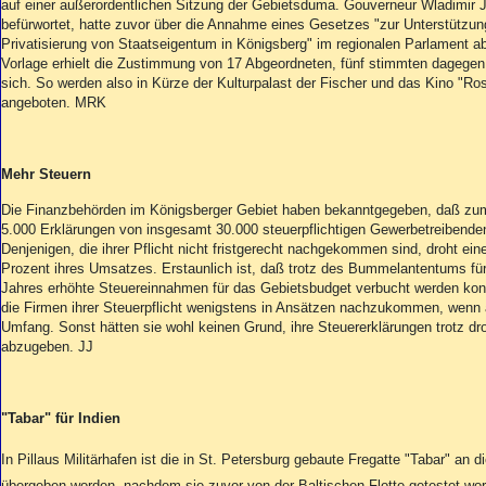
Aktuelle Ausgabe
auf einer außerordentlichen Sitzung der Gebietsduma. Gouverneur Wladimir 
Abonnenten-Login
befürwortet, hatte zuvor über die Annahme eines Gesetzes "zur Unterstütz
Privatisierung von Staatseigentum in Königsberg" im regionalen Parlament 
Abonnent werden
Vorlage erhielt die Zustimmung von 17 Abgeordneten, fünf stimmten dagegen,
Abo Prämien
sich. So werden also in Kürze der Kulturpalast der Fischer und das Kino "Ro
Archiv
angeboten. MRK
Mediadaten
Kontakt
Mehr Steuern
Impressum
Datenschutz
Die Finanzbehörden im Königsberger Gebiet haben bekanntgegeben, daß zum S
5.000 Erklärungen von insgesamt 30.000 steuerpflichtigen Gewerbetreibend
Denjenigen, die ihrer Pflicht nicht fristgerecht nachgekommen sind, droht ein
Prozent ihres Umsatzes. Erstaunlich ist, daß trotz des Bummelantentums für
Jahres erhöhte Steuereinnahmen für das Gebietsbudget verbucht werden ko
die Firmen ihrer Steuerpflicht wenigstens in Ansätzen nachzukommen, wenn 
Umfang. Sonst hätten sie wohl keinen Grund, ihre Steuererklärungen trotz dr
abzugeben. JJ
"Tabar" für Indien
In Pillaus Militärhafen ist die in St. Petersburg gebaute Fregatte "Tabar" an 
übergeben worden, nachdem sie zuvor von der Baltischen Flotte getestet word