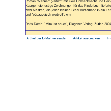
Roman "Männer" (verfilmt mit Uwe Ochsenknecht und Heine
Kaergel, die lustige Zeichnungen für das Kinderbuch liefert
zwei Masken, die jeden kleinen Leser kurzerhand in ein Fer
und "pädagogisch wertvoll". o-n
Doris Dörrie: "Mimi ist sauer", Diogenes Verlag, Zürich 2004,
Artikel per E-Mail versenden
Artikel ausdrucken
Pr