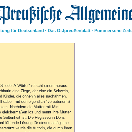
eußische Allgemeine Zeitung
itung für Deutschland · Das Ostpreußenblatt · Pommersche Zeit
Politik
Kultur
Wirtschaft
Panorama
Gesellschaft
Leben
Geschichte
 S- oder A-Wörter" rutscht einem heraus.
chbarin eine Ziege, der eine ein Schwein,
Ostpreußen
nd Kinder, die ohnehin alles nachahmen,
Pommern
dabei, mit den eigentlich "verbotenen S-
Berlin-Brandenburg
oblem. Nachdem die Mutter mit Mimi
Schlesien
ne gleichermaßen los und nennt ihre Mutter
Danzig und Westpreußen
e Seltenheit ist. Die Regisseurin Doris
erblüffende Lösung für dieses alltägliche
Bücher
terstützt wurde die Autorin, die durch ihren