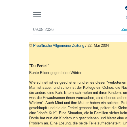
Pr
09.08.2026
Ze
Suchen und finden
Start
©
Preußische Allgemeine Zeitung
/ 22. Mai 2004
Wer wir sind
Aktuelle Ausgabe
Abonnenten-Login
"Du Ferkel"
Abonnent werden
Bunte Bilder gegen böse Wörter
Abo Prämien
Archiv
Wie schnell ist es geschehen und eines dieser "verbotenen
Man ist sauer, und schon ist der Kollege ein Ochse, die Na
Mediadaten
die andere eine Kuh. Eltern schimpfen mit ihren Kindern, u
was die Erwachsenen ihnen vormachen, sind ebenso schnell 
Wörtern". Auch Mimi und ihre Mutter haben ein solches Pr
geschimpft und sie ein Ferkel genannt hat, poltert die Klei
eine "doofe Kuh". Eine Situation, die in Familien sicher kein
Dörrie hat nun ein Kinderbuch geschrieben und bietet eine v
Problem an. Eine Lösung, die beide Teile zufriedenstellt. Un