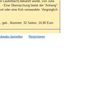
r Lauterbach) bekannt wurde, von Julia
e. - Eine Überraschung bietet der "Anhang":
kel oder eine Kuh verwandeln. Vergnüglich
 geb., illustriert, 32 Seiten, 14,90 Euro
obeabo bestellen
Registrieren