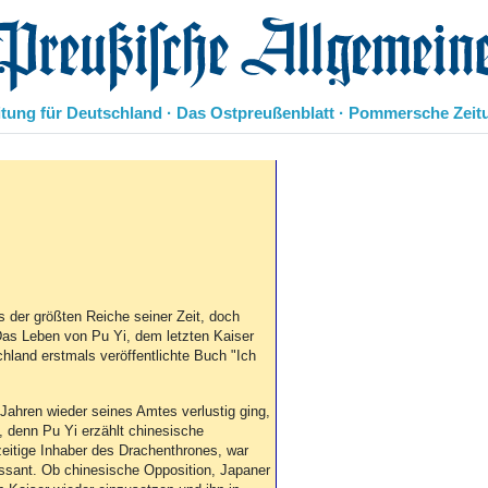
eußische Allgemeine Zeitung
itung für Deutschland · Das Ostpreußenblatt · Pommersche Zeit
Politik
Kultur
Wirtschaft
Panorama
Gesellschaft
Leben
Geschichte
 der größten Reiche seiner Zeit, doch
Das Leben von Pu Yi, dem letzten Kaiser
Ostpreußen
chland erstmals veröffentlichte Buch "Ich
Pommern
Berlin-Brandenburg
Schlesien
ahren wieder seines Amtes verlustig ging,
, denn Pu Yi erzählt chinesische
Danzig und Westpreußen
zeitige Inhaber des Drachenthrones, war
Bücher
ressant. Ob chinesische Opposition, Japaner