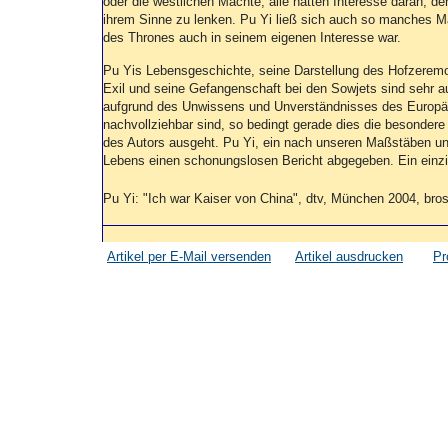
oder die westlichen Mächte, alle hatten Interesse daran, de
ihrem Sinne zu lenken. Pu Yi ließ sich auch so manches 
des Thrones auch in seinem eigenen Interesse war.
Pu Yis Lebensgeschichte, seine Darstellung des Hofzeremoni
Exil und seine Gefangenschaft bei den Sowjets sind sehr 
aufgrund des Unwissens und Unverständnisses des Europäer
nachvollziehbar sind, so bedingt gerade dies die besonder
des Autors ausgeht. Pu Yi, ein nach unseren Maßstäben u
Lebens einen schonungslosen Bericht abgegeben. Ein einzi
Pu Yi: "Ich war Kaiser von China", dtv, München 2004, brosc
Artikel per E-Mail versenden
Artikel ausdrucken
Pr