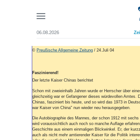
Pr
06.08.2026
Ze
Suchen und finden
Start
©
Preußische Allgemeine Zeitung
/ 24.Juli 04
Wer wir sind
Aktuelle Ausgabe
Abonnenten-Login
Faszinierend!
Abonnent werden
Der letzte Kaiser Chinas berichtet
Abo Prämien
Archiv
Schon mit zweieinhalb Jahren wurde er Herrscher über eines
gleichzeitig war er Gefangener dieses würdevollen Amtes. 
Mediadaten
Chinas, fasziniert bis heute, und so wird das 1973 in Deuts
war Kaiser von China" nun wieder neu herausgegeben.
Die Autobiographie des Mannes, der schon 1912 mit sechs J
wird voraussichtlich auch noch so manche Auflage erfahren
Geschichte aus einem einmaligen Blickwinkel. Er, der kurz
auch als nicht mehr amtierender Kaiser für die Politik inte