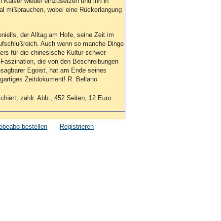
n Kaiser wieder einzusetzen und ihn in
Mal mißbrauchen, wobei eine Rückerlangung
ells, der Alltag am Hofe, seine Zeit im
aufschlußreich. Auch wenn so manche Dinge
s für die chinesische Kultur schwer
e Faszination, die von den Beschreibungen
nsagbarer Egoist, hat am Ende seines
gartiges Zeitdokument! R. Bellano
hiert, zahlr. Abb., 452 Seiten, 12 Euro
obeabo bestellen
Registrieren