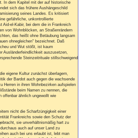
 In dem Kapitel mit der auf historische
endet sich das frühere Aushängeschild
misierung seines Landes. Es kritisiert
e gefährliche, unkontrollierte
 Aid-el-Kabir, bei dem die in Frankreich
öfen von Wohnblöcken, an Straßenrändern
chten, das heißt ohne Betäubung langsam
auen ohnegleichen" bezeichnet. Daß
bscheu und Wut stößt, ist kaum
r Ausländerfeindlichkeit auszusetzen,
rsprechende Steinzeitrituale stillschweigend
die eigene Kultur zunächst überlagern,
 Kritik der Bardot auch gegen die wachsende
zu Herren in ihren Wohnbezirken aufspielen
. Mißstände beim Namen zu nennen, die
h offenbar ähnlich ungewollt wie
item nicht die Scharfzüngigkeit einer
dentität Frankreichs sowie den Schutz der
gebracht, sie unverhältnismäßig hart zu
 durchaus auch auf unser Land zu
ihen auch bei uns erlaubt ist, lebt man