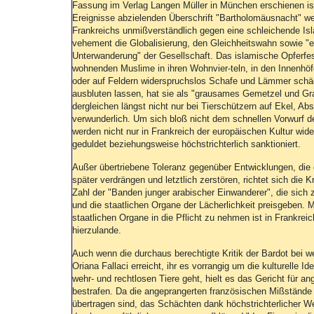
Fassung im Verlag Langen Müller in München erschienen ist.
Ereignisse abzielenden Überschrift "Bartholomäusnacht" w
Frankreichs unmißverständlich gegen eine schleichende Isla
vehement die Globalisierung, den Gleichheitswahn sowie "ein
Unterwanderung" der Gesellschaft. Das islamische Opferfest
wohnenden Muslime in ihren Wohnvier-teln, in den Innenh
oder auf Feldern widerspruchslos Schafe und Lämmer schä
ausbluten lassen, hat sie als "grausames Gemetzel und Gr
dergleichen längst nicht nur bei Tierschützern auf Ekel, A
verwunderlich. Um sich bloß nicht dem schnellen Vorwurf de
werden nicht nur in Frankreich der europäischen Kultur wide
geduldet beziehungsweise höchstrichterlich sanktioniert.
Außer übertriebene Toleranz gegenüber Entwicklungen, die 
später verdrängen und letztlich zerstören, richtet sich die
Zahl der "Banden junger arabischer Einwanderer", die sich 
und die staatlichen Organe der Lächerlichkeit preisgeben
staatlichen Organe in die Pflicht zu nehmen ist in Frankreic
hierzulande.
Auch wenn die durchaus berechtigte Kritik der Bardot bei we
Oriana Fallaci erreicht, ihr es vorrangig um die kulturelle I
wehr- und rechtlosen Tiere geht, hielt es das Gericht für an
bestrafen. Da die angeprangerten französischen Mißstände
übertragen sind, das Schächten dank höchstrichterlicher We