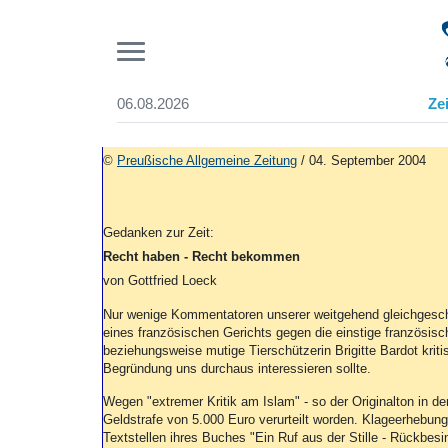
Pr
06.08.2026
Ze
Suchen und finden
Start
©
Preußische Allgemeine Zeitung
/ 04. September 2004
Wer wir sind
Aktuelle Ausgabe
Abonnenten-Login
Gedanken zur Zeit:
Abonnent werden
Recht haben - Recht bekommen
Abo Prämien
von Gottfried Loeck
Archiv
Mediadaten
Nur wenige Kommentatoren unserer weitgehend gleichgesch
eines französischen Gerichts gegen die einstige französisc
beziehungsweise mutige Tierschützerin Brigitte Bardot kriti
Begründung uns durchaus interessieren sollte.
Wegen "extremer Kritik am Islam" - so der Originalton in de
Geldstrafe von 5.000 Euro verurteilt worden. Klageerhebung
Textstellen ihres Buches "Ein Ruf aus der Stille - Rückbe