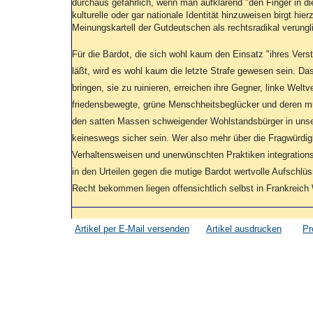
durchaus gefährlich, wenn man aufklärend "den Finger in d
kulturelle oder gar nationale Identität hinzuweisen birgt hie
Meinungskartell der Gutdeutschen als rechtsradikal verungl
Für die Bardot, die sich wohl kaum den Einsatz "ihres Ver
läßt, wird es wohl kaum die letzte Strafe gewesen sein. Da
bringen, sie zu ruinieren, erreichen ihre Gegner, linke Weltve
friedensbewegte, grüne Menschheitsbeglücker und deren musl
den satten Massen schweigender Wohlstandsbürger in uns
keineswegs sicher sein. Wer also mehr über die Fragwürdigk
Verhaltensweisen und unerwünschten Praktiken integrationsu
in den Urteilen gegen die mutige Bardot wertvolle Aufschl
Recht bekommen liegen offensichtlich selbst in Frankreich
Artikel per E-Mail versenden
Artikel ausdrucken
Pr