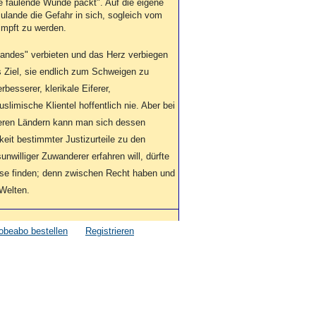
ie faulende Wunde packt". Auf die eigene
rzulande die Gefahr in sich, sogleich vom
impft zu werden.
standes" verbieten und das Herz verbiegen
s Ziel, sie endlich zum Schweigen zu
rbesserer, klerikale Eiferer,
imische Klientel hoffentlich nie. Aber bei
eren Ländern kann man sich dessen
eit bestimmter Justizurteile zu den
nwilliger Zuwanderer erfahren will, dürfte
üsse finden; denn zwischen Recht haben und
 Welten.
obeabo bestellen
Registrieren