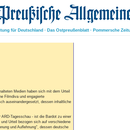
eußische Allgemeine Zeitung
itung für Deutschland · Das Ostpreußenblatt · Pommersche Zeit
Politik
Kultur
Wirtschaft
Panorama
Gesellschaft
Leben
Geschichte
Ostpreußen
alteten Medien haben sich mit dem Urteil
Pommern
he Filmdiva und engagierte
sch auseinandergesetzt, dessen inhaltliche
Berlin-Brandenburg
Schlesien
Danzig und Westpreußen
r ARD-Tagesschau - ist die Bardot zu einer
 und Urteil bezogen sich auf verschiedene
Bücher
sinnung und Auflehnung", dessen deutsche