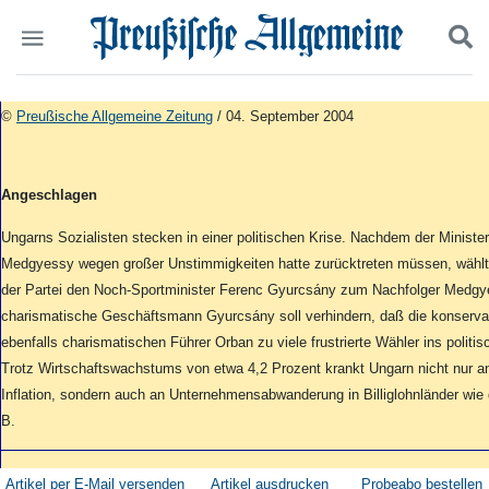
Politik
Suchen und finden
©
Preußische Allgemeine Zeitung
/ 04. September 2004
Kultur
Wirtschaft
Panorama
Angeschlagen
Gesellschaft
Leben
Ungarns Sozialisten stecken in einer politischen Krise. Nachdem der Minister
Geschichte
Medgyessy wegen großer Unstimmigkeiten hatte zurücktreten müssen, wählte
Ostpreußen
der Partei den Noch-Sportminister Ferenc Gyurcsány zum Nachfolger Medgy
Pommern
charismatische Geschäftsmann Gyurcsány soll verhindern, daß die konservat
Berlin-Brandenburg
ebenfalls charismatischen Führer Orban zu viele frustrierte Wähler ins politi
Schlesien
Trotz Wirtschaftswachstums von etwa 4,2 Prozent krankt Ungarn nicht nur an
Danzig und Westpreußen
Inflation, sondern auch an Unternehmensabwanderung in Billiglohnländer wie 
Bücher
B.
Start
Wer wir sind
Artikel per E-Mail versenden
Artikel ausdrucken
Probeabo bestellen