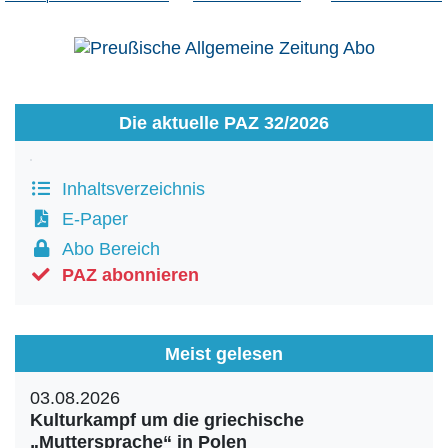
Aktuelle Ausgabe
Abonnenten-Login
Abonnent werden
Abo Prämien
Archiv
Mediadaten
Die aktuelle PAZ 32/2026
Kontakt
Impressum
Inhaltsverzeichnis
Datenschutz
E-Paper
Abo Bereich
PAZ abonnieren
Meist gelesen
03.08.2026
Kulturkampf um die griechische
„Muttersprache“ in Polen