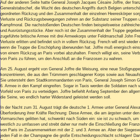
Aktuelle Ausgabe
Auf der anderen Seite hatte General Joseph Jacques Césaire Joffre, der fra
Abonnenten-Login
Generalstabschef, die Wucht des deutschen Angriffs durch Belgien unterschät
geordneten Rückzug und den Zusammenhalt der einzelnen Heereskörper sorg
Abonnent werden
Verluste und Rückzugsbewegungen zehren an der Substanz seiner Truppen u
Abo Prämien
Kampfmoral. Die nachstoßenden Deutschen finden beispielsweise zahlreich
Archiv
und Ausrüstungsstücke. Aber noch ist der Zusammenhalt der Truppe gegeben
Mediadaten
zugeführte britische Armee mit drei Armeekorps unter Feldmarschall John Fre
Verluste erlitten und befindet sich in vollem Rückzug. French will erst wied
Kontakt
wenn die Truppe die Erschöpfung überwunden hat. Joffre muß energisch einsc
von einem Rückzug an Paris vorbei abzuhalten. French willigt ein, seine Ver
Impressum
von Paris zu führen, um den Anschluß an die Franzosen zu wahren.
Datenschutz
Am 25. August ergeht von General Joffre die Weisung, eine neue Stoßgruppe
konzentrieren, die aus den Trümmern geschlagener Korps sowie aus Neuaufst
Sie untersteht dem Stadtkommandanten von Paris, General Joseph Simon Gall
6. Armee in den Kampf eingreifen. Sogar in Taxis werden die Soldaten nach 
Vorfeld von Paris zu verteidigen. Joffre befiehlt Anfang September den allge
die Seine, wo endlich harter Widerstand geleistet werden soll.
In der Nacht zum 31. August trägt die deutsche 1. Armee unter General Alexa
Überforderung ihrer Kräfte Rechnung: Diese Armee, die am ärgsten unter de
Vormarsches gelitten hat, schwenkt nach Süden ein: sie ist zu schwach, um
westlich zu umfassen und strebt daher nur mehr die Einschließung der Franzo
von Paris im Zusammenwirken mit der 2. und 3. Armee an. Aber der Siegeswill
jeden Fall in der Champagne die große Entscheidungsschlacht schlagen! Dam