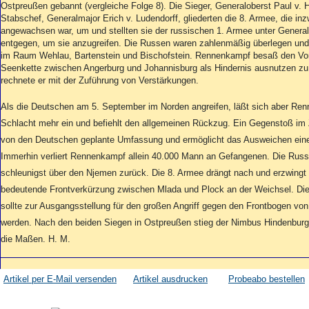
Ostpreußen gebannt (vergleiche Folge 8). Die Sieger, Generaloberst Paul v. 
Stabschef, Generalmajor Erich v. Ludendorff, gliederten die 8. Armee, die in
angewachsen war, um und stellten sie der russischen 1. Armee unter Gener
entgegen, um sie anzugreifen. Die Russen waren zahlenmäßig überlegen und 
im Raum Wehlau, Bartenstein und Bischofstein. Rennenkampf besaß den Vort
Seenkette zwischen Angerburg und Johannisburg als Hindernis ausnutzen z
rechnete er mit der Zuführung von Verstärkungen.
Als die Deutschen am 5. September im Norden angreifen, läßt sich aber Re
Schlacht mehr ein und befiehlt den allgemeinen Rückzug. Ein Gegenstoß im 
von den Deutschen geplante Umfassung und ermöglicht das Ausweichen eine
Immerhin verliert Rennenkampf allein 40.000 Mann an Gefangenen. Die Russ
schleunigst über den Njemen zurück. Die 8. Armee drängt nach und erzwingt
bedeutende Frontverkürzung zwischen Mlada und Plock an der Weichsel. Die
sollte zur Ausgangsstellung für den großen Angriff gegen den Frontbogen vo
werden. Nach den beiden Siegen in Ostpreußen stieg der Nimbus Hindenburg
die Maßen. H. M.
Artikel per E-Mail versenden
Artikel ausdrucken
Probeabo bestellen