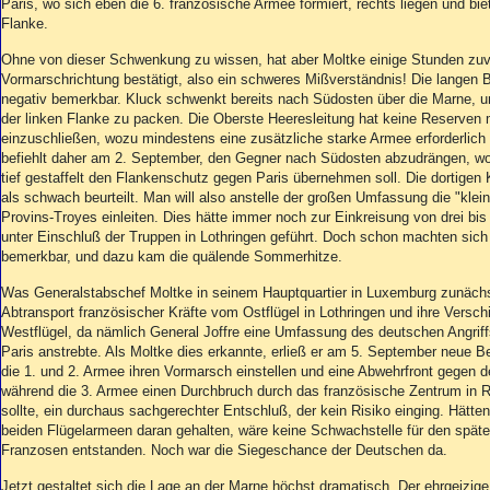
Paris, wo sich eben die 6. französische Armee formiert, rechts liegen und bi
Flanke.
Ohne von dieser Schwenkung zu wissen, hat aber Moltke einige Stunden zuvo
Vormarschrichtung bestätigt, also ein schweres Mißverständnis! Die langen
negativ bemerkbar. Kluck schwenkt bereits nach Südosten über die Marne, u
der linken Flanke zu packen. Die Oberste Heeresleitung hat keine Reserven 
einzuschließen, wozu mindestens eine zusätzliche starke Armee erforderlic
befiehlt daher am 2. September, den Gegner nach Südosten abzudrängen, wo
tief gestaffelt den Flankenschutz gegen Paris übernehmen soll. Die dortigen
als schwach beurteilt. Man will also anstelle der großen Umfassung die "klei
Provins-Troyes einleiten. Dies hätte immer noch zur Einkreisung von drei bi
unter Einschluß der Truppen in Lothringen geführt. Doch schon machten sic
bemerkbar, und dazu kam die quälende Sommerhitze.
Was Generalstabschef Moltke in seinem Hauptquartier in Luxemburg zunächs
Abtransport französischer Kräfte vom Ostflügel in Lothringen und ihre Versc
Westflügel, da nämlich General Joffre eine Umfassung des deutschen Angriffs
Paris anstrebte. Als Moltke dies erkannte, erließ er am 5. September neue B
die 1. und 2. Armee ihren Vormarsch einstellen und eine Abwehrfront gegen d
während die 3. Armee einen Durchbruch durch das französische Zentrum in 
sollte, ein durchaus sachgerechter Entschluß, der kein Risiko einging. Hätte
beiden Flügelarmeen daran gehalten, wäre keine Schwachstelle für den spät
Franzosen entstanden. Noch war die Siegeschance der Deutschen da.
Jetzt gestaltet sich die Lage an der Marne höchst dramatisch. Der ehrgeizige