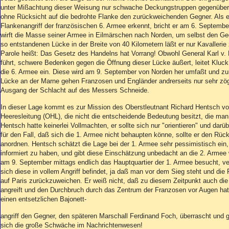
unter Mißachtung dieser Weisung nur schwache Deckungstruppen gegenüber P
ohne Rücksicht auf die bedrohte Flanke den zurückweichenden Gegner. Als e
Flankenangriff der französischen 6. Armee erkennt, bricht er am 6. Septemb
wirft die Masse seiner Armee in Eilmärschen nach Norden, um selbst den G
so entstandenen Lücke in der Breite von 40 Kilometern läßt er nur Kavallerie
Parole heißt: Das Gesetz des Handelns hat Vorrang! Obwohl General Karl v. 
führt, schwere Bedenken gegen die Öffnung dieser Lücke äußert, leitet Kluc
die 6. Armee ein. Diese wird am 9. September von Norden her umfaßt und z
Lücke an der Marne gehen Franzosen und Engländer andrerseits nur sehr zög
Ausgang der Schlacht auf des Messers Schneide.
In dieser Lage kommt es zur Mission des Oberstleutnant Richard Hentsch v
Heeresleitung (OHL), die nicht die entscheidende Bedeutung besitzt, die man
Hentsch hatte keinerlei Vollmachten, er sollte sich nur "orientieren" und darü
für den Fall, daß sich die 1. Armee nicht behaupten könne, sollte er den Rü
anordnen. Hentsch schätzt die Lage bei der 1. Armee sehr pessimistisch ein,
informiert zu haben, und gibt diese Einschätzung unbedacht an die 2. Armee 
am 9. September mittags endlich das Hauptquartier der 1. Armee besucht, ver
sich diese in vollem Angriff befindet, ja daß man vor dem Sieg steht und die 
auf Paris zurückzuweichen. Er weiß nicht, daß zu diesem Zeitpunkt auch die 
angreift und den Durchbruch durch das Zentrum der Franzosen vor Augen hat
einen entsetzlichen Bajonett-
angriff den Gegner, den späteren Marschall Ferdinand Foch, überrascht und 
sich die große Schwäche im Nachrichtenwesen!