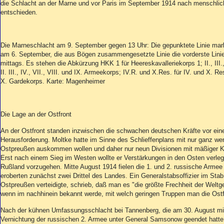
die Schlacht an der Marne und vor Paris im September 1914 nach menschli
entschieden.
Die Marneschlacht am 9. September gegen 13 Uhr: Die gepunktete Linie marki
am 6. September, die aus Bögen zusammengesetzte Linie die vorderste Lini
mittags. Es stehen die Abkürzung HKK 1 für Heereskavalleriekorps 1; II., III., I
II. III., IV., VII., VIII. und IX. Armeekorps; IV.R. und X.Res. für IV. und X. 
X. Gardekorps. Karte: Magenheimer
Die Lage an der Ostfront
An der Ostfront standen inzwischen die schwachen deutschen Kräfte vor eine
Herausforderung. Moltke hatte im Sinne des Schlieffenplans mit nur ganz wen
Ostpreußen auskommen wollen und daher nur neun Divisionen mit mäßiger Ka
Erst nach einem Sieg im Westen wollte er Verstärkungen in den Osten verl
Rußland vorzugehen. Mitte August 1914 fielen die 1. und 2. russische Armee
eroberten zunächst zwei Drittel des Landes. Ein Generalstabsoffizier im Stab
Ostpreußen verteidigte, schrieb, daß man es "die größte Frechheit der Welt
wenn im nachhinein bekannt werde, mit welch geringen Truppen man die Ostf
Nach der kühnen Umfassungsschlacht bei Tannenberg, die am 30. August mit 
Vernichtung der russischen 2. Armee unter General Samsonow geendet hatte,