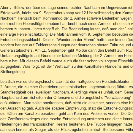
Aber v. Bülow, der über die Lage seines rechten Nachbarn im Ungewissen is
Erfolg weiß, bricht am 9. September knapp vor 12 Uhr selbständig den Kampf
Nachdem Hentsch beim Kommando der 1. Armee schwere Bedenken wegen de
dem rechten Heeresflügel erhoben hat, bricht auch diese Armee - ohne sich
beraten zu haben - ihren Angriff ab. Die Begründung lautet, daß man der "Is
eine arge Fehleinschätzung! Die Maßnahmen vom 9. September bedeuten di
Entscheidungsschlacht. Dieses "Wunder an der Marne" hatte aber keinen übe
sondern beruhte auf Fehlentscheidungen der deutschen oberen Führung und 
Generalstabschefs. Am 11. September gibt Moltke dann den Befehl zum Rü
Umfassungsflügels auf Grund einer falschen Meldung der 2. Armee, ein Fehler
bereut hat. Mit diesem Befehl wurde auch die fast schon vollzogene Einschl
aufgegeben. Was folgt, ist der "Wettlauf" zu den Kanalhäfen Flanderns und
Stellungskrieg.
Letztlich war es die psychische Labilität der maßgeblichen Persönlichkeiten 
2. Armee, die zu einer übertrieben pessimistischen Lagebeurteilung führte; es 
Standfestigkeit des jeweiligen Nachbarn. Allerdings wäre es unfair, dem Gene
Hauptschuld am Scheitern der Offensive und die angebliche "Verwässerung" 
aufzubürden. Man sollte anerkennen, daß nicht ein einzelner, sondern eine K
den Ausschlag gab. Auch die spätere Empfehlung, statt die Entscheidungssc
die Häfen am Kanal zu besetzen, geht am Kern des Problems vorbei: Die De
des Zweifrontenkrieges eine rasche Entscheidung anstreben und diese konnt
Niederringen des französischen Heeres bestehen. Die Truppe hingegen hatte
sah sich bereits als Sieger, als der Rückzugsbefehl eintraf. Bei besserer Fü