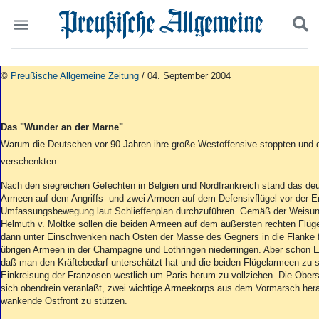
Politik
Suchen und finden
©
Preußische Allgemeine Zeitung
/ 04. September 2004
Kultur
Wirtschaft
Panorama
Das "Wunder an der Marne"
Gesellschaft
Warum die Deutschen vor 90 Jahren ihre große Westoffensive stoppten und 
Leben
verschenkten
Geschichte
Ostpreußen
Nach den siegreichen Gefechten in Belgien und Nordfrankreich stand das de
Pommern
Armeen auf dem Angriffs- und zwei Armeen auf dem Defensivflügel vor der Erf
Umfassungsbewegung laut Schlieffenplan durchzuführen. Gemäß der Weisun
Berlin-Brandenburg
Helmuth v. Moltke sollen die beiden Armeen auf dem äußersten rechten Flüge
Schlesien
dann unter Einschwenken nach Osten der Masse des Gegners in die Flanke fa
Danzig und Westpreußen
übrigen Armeen in der Champagne und Lothringen niederringen. Aber schon E
Bücher
daß man den Kräftebedarf unterschätzt hat und die beiden Flügelarmeen zu 
Einkreisung der Franzosen westlich um Paris herum zu vollziehen. Die Obers
Start
sich obendrein veranlaßt, zwei wichtige Armeekorps aus dem Vormarsch her
wankende Ostfront zu stützen.
Wer wir sind