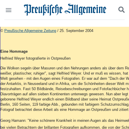
Politik
Suchen und finden
©
Preußische Allgemeine Zeitung
/ 25. September 2004
Kultur
Wirtschaft
Panorama
Eine Hommage
Gesellschaft
Helfried Weyer fotografierte in Ostpreußen
Leben
Geschichte
Die Wolken segeln über Masuren und den Nehrungen anders als über dem Res
weißer, plastischer, ruhiger", sagt Helfried Weyer. Und er muß es wissen, ha
Ostpreußen
Welt gesehen - mit den Augen eines Fotografen. Er war auf dem "Dach der Wel
Pommern
der Antarktis, in Neuseeland und in Afrika, um die Schönheiten dieser Welt 
Berlin-Brandenburg
festzuhalten. Fast 50 Bildbände, Reisebeschreibungen und Fotofachbücher hat 
Schlesien
Diavorträgen auf allen sieben Kontinenten unterwegs gewesen. Nun aber legt
Danzig und Westpreußen
geborene Helfried Weyer endlich einen Bildband über seine Heimat Ostpreußen
Berlin, 160 Seiten, 119 farbige Abb., gebunden mit farbigem Schutzumschlag,
Bücher
Fotograf betrachtet diese Arbeit als eine Hommage an Ostpreußen und zitier
Start
Georg Hamann: "Keine schönere Krankheit in meinen Augen als das Heimwe
Wer wir sind
bei vielen Betrachtern der brillanten Fotografien aufkommen, die von der Sc