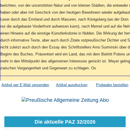
Aktuelle Ausgabe
berichten, von der unzerstörten Natur und von kleinen Städten, die entweder
Abonnenten-Login
haben oder aber mit Geschick von den heutigen Bewohnern wieder aufgebaut
Abonnent werden
Abo Prämien
Leser durch das Ermland und durch Masuren, nach Königsberg (wo der Dom a
Archiv
nur die aufgebaute Vorderfront aufweisen kann), nach Memel und auf die Ne
Mediadaten
einen Hinweis auf die einstige Künstlerkolonie in Nidden. Die Wirkung der he
durch informative Texte, aber auch durch Zitate ostpreußischer Dichter und Sch
Kontakt
nicht zuletzt auch durch den Essay des Schriftstellers Arno Surminski über
Impressum
Beginn des Buches. Präsentiert wird ein Land, das mit dem Beitritt Polens u
Datenschutz
mehr in den Mittelpunkt des allgemeinen Interesses gerückt ist. Weyer geling
zwischen Vergangenheit und Gegenwart zu schlagen. Os
Artikel per E-Mail versenden
Artikel ausdrucken
Probeabo bestellen
Die aktuelle PAZ 32/2026