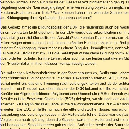
Aktuelle Ausgabe
verboten worden. Doch auch so ist der Gesetzestext problematisch genug. D
Abonnenten-Login
Begabung oder die "Lernausgangslage" eine Versetzung objektiv unmöglich m
Fördermaßnahmen zum Trotz? Was können Lehrer tun, wenn der Schüler lernun
Abonnent werden
am Bildungsgang ihrer Sprößlinge desinteressiert sind?
Abo Prämien
Archiv
Das Gesetz atmet die Bildungspolitik der DDR, die neuerdings auch bei westd
Mediadaten
einem verklärten Licht erscheint. In der DDR wurde das Sitzenbleiben nur in d
gestattet, jeder Schüler sollte den Abschluß der zehnten Klasse erreichen. S
Kontakt
Eltern wegen einer offensichtlich eingeschränkten Bildungsfähigkeit inständi
früherer Schulabgang immer mehr zu einem Ding der Unmöglichkeit, denn wicht
Impressum
Fall war die Erfolgsstatistik. Für die Beteiligten wurde diese Bildungspolitik ei
Datenschutz
überforderten Schüler, für ihre Lehrer, aber auch für die leistungsstärkeren Mi
der "Problemfälle" in ihren Klassen vernachlässigt wurden.
Die politischen Kräfteverhältnisse in der Stadt erlauben es, Berlin zum Labor
fortschrittlichen Bildungspolitik zu machen. Bekanntlich streben SPD, Grün
Schulmodell an, das eine Trennung nach Leistungskriterien erst ab der acht
vorsieht - ein Konzept, das ebenfalls aus der DDR bekannt ist. Bis zur achte
Schüler die Allgemeinbildende Polytechnische Oberschule (POS), danach wu
Schüler auf die Erweiterte Oberschule (EOS) delegiert, wo sie nach der zwölf
ablegten. Zu Beginn der 80er Jahre wurde die vorgeschriebene POS-Zeit sog
erweitert. Die EOS umfaßte nur noch die elfte und zwölfte Klasse, was autom
Absenkung des Leistungsniveaus in der Abiturstufe führte. Dabei war die Au
Vergleich zu heute günstig, denn die Klassen waren in sozialer und erst recht
viel homogener. Sprachbarrieren gab es nicht. Außerdem behielt der Staat si