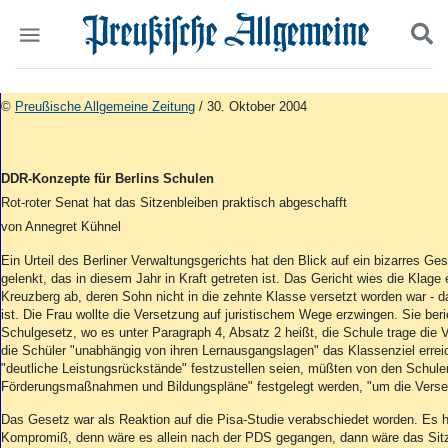
Politik
Suchen und finden
©
Preußische Allgemeine Zeitung
/ 30. Oktober 2004
Kultur
Wirtschaft
Panorama
DDR-Konzepte für Berlins Schulen
Gesellschaft
Rot-roter Senat hat das Sitzenbleiben praktisch abgeschafft
Leben
von Annegret Kühnel
Geschichte
Ostpreußen
Ein Urteil des Berliner Verwaltungsgerichts hat den Blick auf ein bizarres Ge
Pommern
gelenkt, das in diesem Jahr in Kraft getreten ist. Das Gericht wies die Klage 
Kreuzberg ab, deren Sohn nicht in die zehnte Klasse versetzt worden war - d
Berlin-Brandenburg
ist. Die Frau wollte die Versetzung auf juristischem Wege erzwingen. Sie ber
Schlesien
Schulgesetz, wo es unter Paragraph 4, Absatz 2 heißt, die Schule trage die 
Danzig und Westpreußen
die Schüler "unabhängig von ihren Lernausgangslagen" das Klassenziel erre
Bücher
"deutliche Leistungsrückstände" festzustellen seien, müßten von den Schulen
Förderungsmaßnahmen und Bildungspläne" festgelegt werden, "um die Verset
Start
Das Gesetz war als Reaktion auf die Pisa-Studie verabschiedet worden. Es 
Wer wir sind
Kompromiß, denn wäre es allein nach der PDS gegangen, dann wäre das Sit