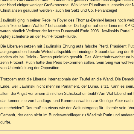
Aktuelle Ausgabe
der Hand einiger weniger Großkonzerne. Wirklicher Pluralismus jenseits der 
Abonnenten-Login
Christiansen geäußert werden - auch bei Sat1 und Co. Fehlanzeige!
Abonnent werden
Abo Prämien
Jawlinski ging in seiner Rede im Foyer des Thomas-Dehler-Hauses noch weit
auch "keine fairen Wahlen" behauptete er. Da liegt er auf einer Linie mit KP
Archiv
waren nämlich Verlierer der letzten Dumawahl Ende 2003. Jawlinskis Partei "
Mediadaten
Apfel) scheiterte an der Fünf-Prozent-Hürde.
Kontakt
Die Liberalen setzen mit Jawlinskis Ehrung aufs falsche Pferd. Präsident Puti
Impressum
ausgesprochen liberale Wirtschaftspolitik mit niedriger Steuerbelastung der 
anders als bei Jelzin - Renten pünktlich gezahlt. Das Wirtschaftswachstum be
Datenschutz
zehn Prozent. Putin hätte den Preis bekommen sollen. Sein Sieg war wohlver
von Unterdrückung der Opposition.
Trotzdem malt die Liberale Internationale den Teufel an die Wand. Die Demok
Ende, weil Jawlinski nicht mehr im Parlament, der Duma, sitzt. Kann es sein,
allem die Angst vor einem ähnlichen Schicksal umtreibt? Am Wahlabend mit
das kennen sie von Landtags- und Kommunalwahlen zur Genüge. Aber nach 
ausscheiden? Das muß so etwas wie der Weltuntergang für Liberale sein. Vor
Gerhardt, der dann nicht im Bundeswehrflieger zu Wladimir Putin und andere
dürfte.