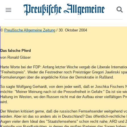
Politik
Suchen und finden
©
Preußische Allgemeine Zeitung
/ 30. Oktober 2004
Kultur
Wirtschaft
Panorama
Das falsche Pferd
Gesellschaft
von Ronald Gläser
Leben
Geschichte
Harte Worte bei der FDP: Anfang letzter Woche vergab die Liberale Internation
"Freiheitspreis". Weder die Festredner noch Preisträger Gregori Jawlinski spa
Ostpreußen
Formulierungen über die angebliche Krise der Demokratie in Rußland.
Pommern
Berlin-Brandenburg
So sagte Wolfgang Gerhardt, von dem jeder weiß, daß er Joschka Fischers 
Schlesien
möchte: "Meiner Meinung nach ist die Pressefreiheit in Gefahr." Da ist sie w
Haltung im Westen, wo den Russen nicht mal der Aufbau einer vielfältigen P
Danzig und Westpreußen
wird.
Bücher
Der Westen kritisiert gerne, daß die russischen Fernsehsender weitgehend vo
Start
würden. Aber ist das so anders als in Deutschland? Das öffentlich-rechtlich
Wer wir sind
Augen vieler dem Ideal des "Staatsfernsehens" schon recht nahe, ARD und 
Kontrolle von Rundfunkräten, in denen die großen Parteien das Sagen haben. 