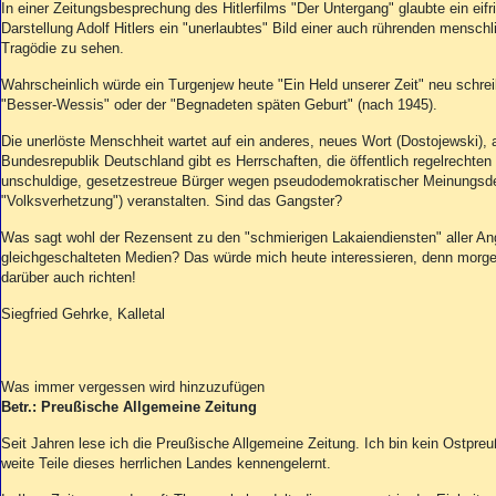
Aktuelle Ausgabe
In einer Zeitungsbesprechung des Hitlerfilms "Der Untergang" glaubte ein eifr
Abonnenten-Login
Darstellung Adolf Hitlers ein "unerlaubtes" Bild einer auch rührenden mensch
Tragödie zu sehen.
Abonnent werden
Abo Prämien
Wahrscheinlich würde ein Turgenjew heute "Ein Held unserer Zeit" neu schre
Archiv
"Besser-Wessis" oder der "Begnadeten späten Geburt" (nach 1945).
Mediadaten
Die unerlöste Menschheit wartet auf ein anderes, neues Wort (Dostojewski), 
Bundesrepublik Deutschland gibt es Herrschaften, die öffentlich regelrechte
Kontakt
unschuldige, gesetzestreue Bürger wegen pseudodemokratischer Meinungsdel
Impressum
"Volksverhetzung") veranstalten. Sind das Gangster?
Datenschutz
Was sagt wohl der Rezensent zu den "schmierigen Lakaiendiensten" aller Ange
gleichgeschalteten Medien? Das würde mich heute interessieren, denn morgen
darüber auch richten!
Siegfried Gehrke, Kalletal
Was immer vergessen wird hinzuzufügen
Betr.: Preußische Allgemeine Zeitung
Seit Jahren lese ich die Preußische Allgemeine Zeitung. Ich bin kein Ostpreu
weite Teile dieses herrlichen Landes kennengelernt.