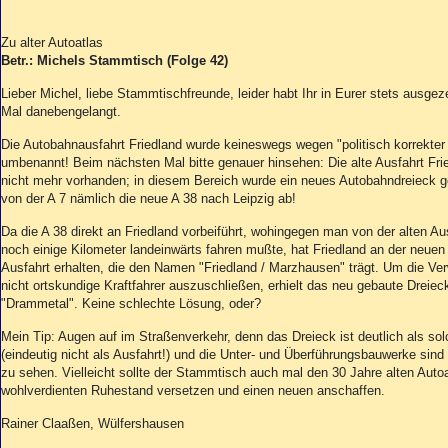
Zu alter Autoatlas
Betr.: Michels Stammtisch (Folge 42)
Lieber Michel, liebe Stammtischfreunde, leider habt Ihr in Eurer stets ausg
Mal danebengelangt.
Die Autobahnausfahrt Friedland wurde keineswegs wegen "politisch korrekt
umbenannt! Beim nächsten Mal bitte genauer hinsehen: Die alte Ausfahrt Frie
nicht mehr vorhanden; in diesem Bereich wurde ein neues Autobahndreieck geb
von der A 7 nämlich die neue A 38 nach Leipzig ab!
Da die A 38 direkt an Friedland vorbeiführt, wohingegen man von der alten A
noch einige Kilometer landeinwärts fahren mußte, hat Friedland an der neue
Ausfahrt erhalten, die den Namen "Friedland / Marzhausen" trägt. Um die Ve
nicht ortskundige Kraftfahrer auszuschließen, erhielt das neu gebaute Drei
"Drammetal". Keine schlechte Lösung, oder?
Mein Tip: Augen auf im Straßenverkehr, denn das Dreieck ist deutlich als s
(eindeutig nicht als Ausfahrt!) und die Unter- und Überführungsbauwerke sind 
zu sehen. Vielleicht sollte der Stammtisch auch mal den 30 Jahre alten Autoa
wohlverdienten Ruhestand versetzen und einen neuen anschaffen.
Rainer Claaßen, Wülfershausen