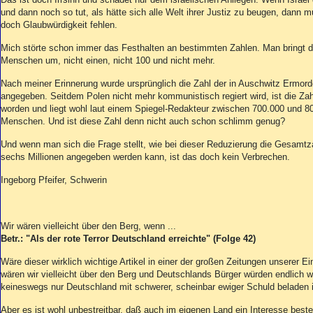
und dann noch so tut, als hätte sich alle Welt ihrer Justiz zu beugen, dann 
doch Glaubwürdigkeit fehlen.
Mich störte schon immer das Festhalten an bestimmten Zahlen. Man bringt 
Menschen um, nicht einen, nicht 100 und nicht mehr.
Nach meiner Erinnerung wurde ursprünglich die Zahl der in Auschwitz Ermorde
angegeben. Seitdem Polen nicht mehr kommunistisch regiert wird, ist die Zah
worden und liegt wohl laut einem Spiegel-Redakteur zwischen 700.000 und 8
Menschen. Und ist diese Zahl denn nicht auch schon schlimm genug?
Und wenn man sich die Frage stellt, wie bei dieser Reduzierung die Gesamtza
sechs Millionen angegeben werden kann, ist das doch kein Verbrechen.
Ingeborg Pfeifer, Schwerin
Wir wären vielleicht über den Berg, wenn ...
Betr.: "Als der rote Terror Deutschland erreichte" (Folge 42)
Wäre dieser wirklich wichtige Artikel in einer der großen Zeitungen unserer Ei
wären wir vielleicht über den Berg und Deutschlands Bürger würden endlich w
keineswegs nur Deutschland mit schwerer, scheinbar ewiger Schuld beladen i
Aber es ist wohl unbestreitbar, daß auch im eigenen Land ein Interesse best