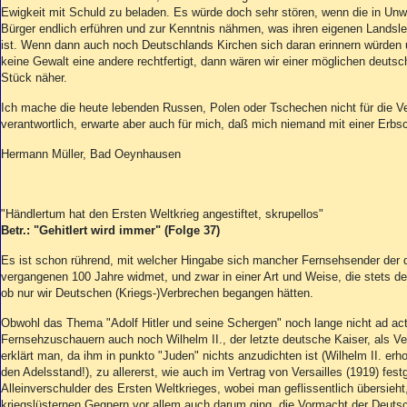
Ewigkeit mit Schuld zu beladen. Es würde doch sehr stören, wenn die in Unw
Bürger endlich erführen und zur Kenntnis nähmen, was ihren eigenen Landsl
ist. Wenn dann auch noch Deutschlands Kirchen sich daran erinnern würden
keine Gewalt eine andere rechtfertigt, dann wären wir einer möglichen deut
Stück näher.
Ich mache die heute lebenden Russen, Polen oder Tschechen nicht für die Ve
verantwortlich, erwarte aber auch für mich, daß mich niemand mit einer Erbs
Hermann Müller, Bad Oeynhausen
"Händlertum hat den Ersten Weltkrieg angestiftet, skrupellos"
Betr.: "Gehitlert wird immer" (Folge 37)
Es ist schon rührend, mit welcher Hingabe sich mancher Fernsehsender der
vergangenen 100 Jahre widmet, und zwar in einer Art und Weise, die stets den
ob nur wir Deutschen (Kriegs-)Verbrechen begangen hätten.
Obwohl das Thema "Adolf Hitler und seine Schergen" noch lange nicht ad acta
Fernsehzuschauern auch noch Wilhelm II., der letzte deutsche Kaiser, als Ver
erklärt man, da ihm in punkto "Juden" nichts anzudichten ist (Wilhelm II. erh
den Adelsstand!), zu allererst, wie auch im Vertrag von Versailles (1919) fes
Alleinverschulder des Ersten Weltkrieges, wobei man geflissentlich übersieh
kriegslüsternen Gegnern vor allem auch darum ging, die Vormacht der Deut