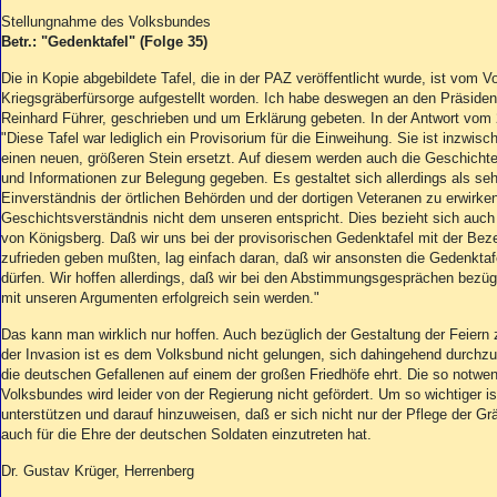
Stellungnahme des Volksbundes
Betr.: "Gedenktafel" (Folge 35)
Die in Kopie abgebildete Tafel, die in der PAZ veröffentlicht wurde, ist vom
Kriegsgräberfürsorge aufgestellt worden. Ich habe deswegen an den Präside
Reinhard Führer, geschrieben und um Erklärung gebeten. In der Antwort vom
"Diese Tafel war lediglich ein Provisorium für die Einweihung. Sie ist inzwisc
einen neuen, größeren Stein ersetzt. Auf diesem werden auch die Geschichte 
und Informationen zur Belegung gegeben. Es gestaltet sich allerdings als seh
Einverständnis der örtlichen Behörden und der dortigen Veteranen zu erwirke
Geschichtsverständnis nicht dem unseren entspricht. Dies bezieht sich auch
von Königsberg. Daß wir uns bei der provisorischen Gedenktafel mit der Bez
zufrieden geben mußten, lag einfach daran, daß wir ansonsten die Gedenktafe
dürfen. Wir hoffen allerdings, daß wir bei den Abstimmungsgesprächen bezügl
mit unseren Argumenten erfolgreich sein werden."
Das kann man wirklich nur hoffen. Auch bezüglich der Gestaltung der Feiern z
der Invasion ist es dem Volksbund nicht gelungen, sich dahingehend durchz
die deutschen Gefallenen auf einem der großen Friedhöfe ehrt. Die so notwen
Volksbundes wird leider von der Regierung nicht gefördert. Um so wichtiger i
unterstützen und darauf hinzuweisen, daß er sich nicht nur der Pflege der G
auch für die Ehre der deutschen Soldaten einzutreten hat.
Dr. Gustav Krüger, Herrenberg