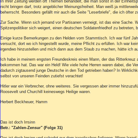
In Ihrer Zeitung werden oft Themen behandelt, die man sonst in der Einheitsp
nicht bringen darf, trotz angeblicher Meinungsfreiheit. Man weiß ja mittlerwei
beherrscht. Besonders gefällt mir auch die Seite "Leserbriefe", die ich öfter z
Zur Sache. Wenn sich jemand vor Partisanen verneigt, ist das eine Sache. 
Spitzenpolitiker sich weigert, einen deutschen Soldatenfriedhof zu betreten, bl
Einige kurze Bemerkungen zu den Helden vom Stammtisch. Ich war fünf Jahr
versucht, dort wo ich hingestellt wurde, meine Pflicht zu erfüllen. Ich war ke
irgendwo hinzustellen und mich dann aus dem Staub zu machen, hätte ich a
Ich habe in meinem engsten Freundeskreis einen Mann, der das Ritterkreuz a
bekommen hat. Das war ein Held! Wie viele hohe Herren waren dabei, die Ve
dadurch zigtausend junge Deutsche in den Tod getrieben haben? In Wirklichk
selbst von unseren Feinden zutiefst verachtet!
Hitler war ein Verbrecher, ohne weiteres. Sie vergessen aber immer hinzuzufü
Roosevelt und Churchill keineswegs Heilige waren.
Herbert Beckheuer, Hamm
Das ist doch Irrsinn
Betr.: "Zahlen-Zensur" (Folge 31)
Das ist doch Irrsinn und schadet nur dem israelischen Anliegen. Wenn Israel