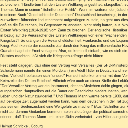
zu brechen. "Händlertum hat den Ersten Weltkrieg angestiftet, skrupellos", sc
Thomas Mann in seinen "Schriften zur Politik". Wenn im weiteren der jüdisc
in seinem Buch "Geschichte der Deutschen" Deutschland bescheinigt, in der
zur weltweit führenden Industriemacht aufgestiegen zu sein, so geht aus dies
daß es die Deutschen, im Gegensatz zu anderen, nicht nötig hatten, aus ö
Ersten Weltkrieg (1914-1918) vom Zaun zu brechen. Der englische Historiker
in bezug auf die Verursacher des Ersten Weltkrieges von einer "wachsenden i
Kriegslust"! So drängten die Revanchelüsternheit Frankreichs und die Expan
Krieg. Auch konnte der russische Zar durch den Krieg das millionenfache Revo
Granatenhagel der Front verlagern. Also, so kriminell einfach, wie es sich die
Diktates machten, läßt sich die Kriegsschuldfrage nicht klären.
Fest steht dagegen, daß ohne den Vertrag von Versailles (Der SPD-Ministerpr
Scheidemann nannte ihn einen Mordplan!) ein Adolf Hitler in Deutschland nie
wäre. Vielleicht befassen sich "unsere" Fernsehhistoriker einmal mit dem Vert
Keimzelle des Dritten Reiches! Hilfreich wäre auch an dieser Stelle die Lek
"Der Versailler Vertrag war ein Instrument, dessen Absichten dahin gingen, d
europäischen Hauptvolkes auf die Dauer der Geschichte niederzuhalten, war
Leben und der Natur zuwiderlief." Und Thomas Mann warnte bereits 1930, daß
auf beliebige Zeit zugemutet werden kann, was dem deutschen in der Tat zug
aus seinem Seelenzustand eine Weltgefahr zu machen" (Aus "Schriften zur Pol
nicht auf dumme Gedanken kommen, seien alle Jünger der political correctn
erinnert, daß Thomas Mann - mit einer Jüdin verheiratet - von Hitler ausgebür
Helmut Schrickel, Coburg