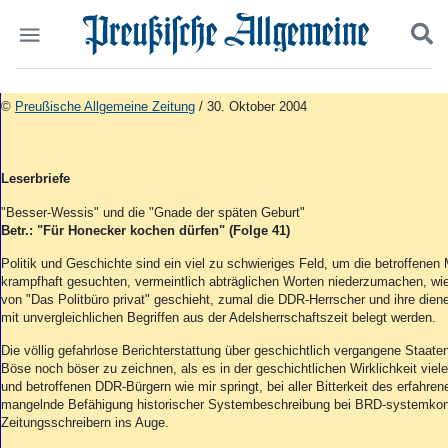
Politik
Suchen und finden
©
Preußische Allgemeine Zeitung
/ 30. Oktober 2004
Kultur
Wirtschaft
Panorama
Leserbriefe
Gesellschaft
Leben
"Besser-Wessis" und die "Gnade der späten Geburt"
Betr.: "Für Honecker kochen dürfen" (Folge 41)
Geschichte
Ostpreußen
Politik und Geschichte sind ein viel zu schwieriges Feld, um die betroffene
Pommern
krampfhaft gesuchten, vermeintlich abträglichen Worten niederzumachen, wi
von "Das Politbüro privat" geschieht, zumal die DDR-Herrscher und ihre die
Berlin-Brandenburg
mit unvergleichlichen Begriffen aus der Adelsherrschaftszeit belegt werden.
Schlesien
Danzig und Westpreußen
Die völlig gefahrlose Berichterstattung über geschichtlich vergangene Staat
Bücher
Böse noch böser zu zeichnen, als es in der geschichtlichen Wirklichkeit vie
und betroffenen DDR-Bürgern wie mir springt, bei aller Bitterkeit des erfahre
Start
mangelnde Befähigung historischer Systembeschreibung bei BRD-systemko
Zeitungsschreibern ins Auge.
Wer wir sind