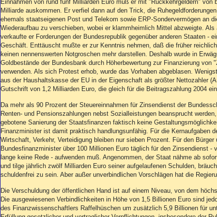
Einnahmen von rund fünf Milliarden Euro muß er mit "Rückkehrgeldern" von bi
Milliarde auskommen. Er verfiel dann auf den Trick, die Ruhegeldforderunge
ehemals staatseigenen Post und Telekom sowie ERP-Sondervermögen an die 
Wiederaufbau zu verschieben, wobei er klammheimlich Mittel abzweigte. Als a
verkaufte er Forderungen der Bundesrepublik gegenüber anderen Staaten - ei
Geschäft. Enttäuscht mußte er zur Kenntnis nehmen, daß die früher reichl
keinen nennenswerten Notgroschen mehr darstellen. Deshalb wurde in Erwä
Goldbestände der Bundesbank durch Höherbewertung zur Finanzierung von "Z
verwenden. Als sich Protest erhob, wurde das Vorhaben abgeblasen. Wenigst
aus der Haushaltskasse der EU in der Eigenschaft als größter Nettozahler (An
Gutschrift von 1,2 Milliarden Euro, die gleich für die Beitragszahlung 2004 ei
Da mehr als 90 Prozent der Steuereinnahmen für Zinsendienst der Bundessch
Renten- und Pensionszahlungen nebst Sozialleistungen beansprucht werden, 
gebotene Sanierung der Staatsfinanzen faktisch keine Gestaltungsmöglichke
Finanzminister ist damit praktisch handlungsunfähig. Für die Kernaufgaben d
Wirtschaft, Verkehr, Verteidigung bleiben nur sieben Prozent. Für den Bürger
Bundesfinanzminister über 100 Millionen Euro täglich für den Zinsendienst - 
lange keine Rede - aufwenden muß. Angenommen, der Staat nähme ab sofort
und tilge jährlich zwölf Milliarden Euro seiner aufgelaufenen Schulden, bräuc
schuldenfrei zu sein. Aber außer unverbindlichen Vorschlägen hat die Regie
Die Verschuldung der öffentlichen Hand ist auf einem Niveau, von dem höchs
Die ausgewiesenen Verbindlichkeiten in Höhe von 1,5 Billionen Euro sind j
des Finanzwissenschaftlers Raffelhüschen um zusätzlich 5,9 Billionen für u
Erfüllung gesetzlicher und vertraglicher Verpflichtungen, insbesondere der Ru