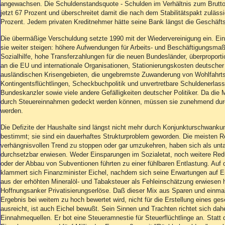
Aktuelle Ausgabe
angewachsen. Die Schuldenstandsquote - Schulden im Verhältnis zum Bruttoi
Abonnenten-Login
jetzt 67 Prozent und überschreitet damit die nach dem Stabilitätspakt zuläs
Prozent. Jedem privaten Kreditnehmer hätte seine Bank längst die Geschäft
Abonnent werden
Abo Prämien
Die übermäßige Verschuldung setzte 1990 mit der Wiedervereinigung ein. Ein
Archiv
sie weiter steigen: höhere Aufwendungen für Arbeits- und Beschäftigungsm
Mediadaten
Sozialhilfe, hohe Transferzahlungen für die neuen Bundesländer, überproport
an die EU und internationale Organisationen, Stationierungskosten deutscher
Kontakt
ausländischen Krisengebieten, die ungebremste Zuwanderung von Wohlfahrt
Kontingentsflüchtlingen, Scheckbuchpolitik und unvertretbare Schuldenerlas
Impressum
Bundeskanzler sowie viele andere Gefälligkeiten deutscher Politiker. Da die
Datenschutz
durch Steuereinnahmen gedeckt werden können, müssen sie zunehmend durch
werden.
Die Defizite der Haushalte sind längst nicht mehr durch Konjunkturschwanku
bestimmt; sie sind ein dauerhaftes Strukturproblem geworden. Die meisten R
verhängnisvollen Trend zu stoppen oder gar umzukehren, haben sich als untau
durchsetzbar erwiesen. Weder Einsparungen im Sozialetat, noch weitere Redu
oder der Abbau von Subventionen führten zu einer fühlbaren Entlastung. Auf
klammert sich Finanzminister Eichel, nachdem sich seine Erwartungen auf 
aus der erhöhten Mineralöl- und Tabaksteuer als Fehleinschätzung erwiesen 
Hoffnungsanker Privatisierungserlöse. Daß dieser Mix aus Sparen und einm
Ergebnis bei weitem zu hoch bewertet wird, nicht für die Erstellung eines 
ausreicht, ist auch Eichel bewußt. Sein Sinnen und Trachten richtet sich dahe
Einnahmequellen. Er bot eine Steueramnestie für Steuerflüchtlinge an. Statt 