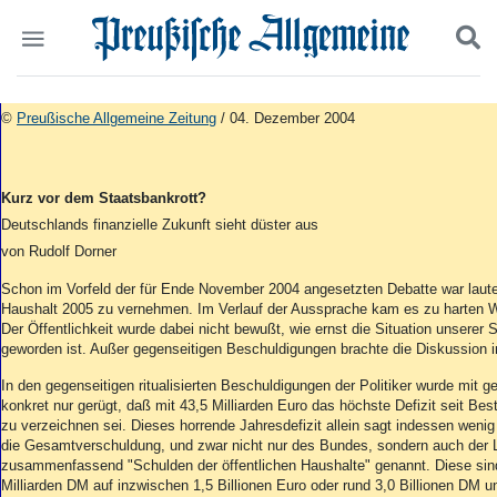
Politik
Suchen und finden
©
Preußische Allgemeine Zeitung
/ 04. Dezember 2004
Kultur
Wirtschaft
Panorama
Kurz vor dem Staatsbankrott?
Gesellschaft
Deutschlands finanzielle Zukunft sieht düster aus
Leben
von Rudolf Dorner
Geschichte
Ostpreußen
Schon im Vorfeld der für Ende November 2004 angesetzten Debatte war laut
Pommern
Haushalt 2005 zu vernehmen. Im Verlauf der Aussprache kam es zu harten 
Der Öffentlichkeit wurde dabei nicht bewußt, wie ernst die Situation unserer
Berlin-Brandenburg
geworden ist. Außer gegenseitigen Beschuldigungen brachte die Diskussion i
Schlesien
Danzig und Westpreußen
In den gegenseitigen ritualisierten Beschuldigungen der Politiker wurde mit g
konkret nur gerügt, daß mit 43,5 Milliarden Euro das höchste Defizit seit Be
Bücher
zu verzeichnen sei. Dieses horrende Jahresdefizit allein sagt indessen weni
die Gesamtverschuldung, und zwar nicht nur des Bundes, sondern auch der
Start
zusammenfassend "Schulden der öffentlichen Haushalte" genannt. Diese sind
Wer wir sind
Milliarden DM auf inzwischen 1,5 Billionen Euro oder rund 3,0 Billionen DM