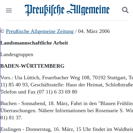
Politik
©
Preußische Allgemeine Zeitung
Suchen und finden
/ 04. März 2006
Kultur
Landsmannschaftliche Arbeit
Wirtschaft
Panorama
Landesgruppen
Gesellschaft
Leben
BADEN-WÜRTTEMBERG
Geschichte
Ostpreußen
Vors.: Uta Lüttich, Feuerbacher Weg 108, 70192 Stuttgart, T
Pommern
11) 85 40 93, Geschäftsstelle: Haus der Heimat, Schloßstraße
Berlin-Brandenburg
Telefon und Fax (07 11) 6 33 69 80
Schlesien
Danzig und Westpreußen
Buchen - Sonnabend, 18. März, Fahrt in den "Blauen Frühlin
Bücher
Überraschungen. Nähere Informationen bei Rosemarie S. Win
81) 81 37.
Start
Wer wir sind
Esslingen - Donnerstag, 16. März, 15 Uhr findet im Waldhe