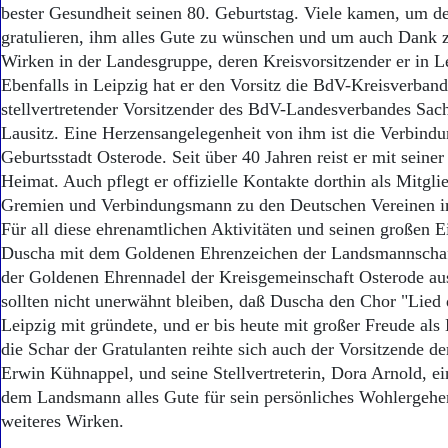
bester Gesundheit seinen 80. Geburtstag. Viele kamen, um d
gratulieren, ihm alles Gute zu wünschen und um auch Dank z
Wirken in der Landesgruppe, deren Kreisvorsitzender er in Lei
Ebenfalls in Leipzig hat er den Vorsitz die BdV-Kreisverband
stellvertretender Vorsitzender des BdV-Landesverbandes Sach
Lausitz. Eine Herzensangelegenheit von ihm ist die Verbindu
Geburtsstadt Osterode. Seit über 40 Jahren reist er mit seiner
Heimat. Auch pflegt er offizielle Kontakte dorthin als Mitgli
Gremien und Verbindungsmann zu den Deutschen Vereinen i
Für all diese ehrenamtlichen Aktivitäten und seinen großen 
Duscha mit dem Goldenen Ehrenzeichen der Landsmannschaf
der Goldenen Ehrennadel der Kreisgemeinschaft Osterode au
sollten nicht unerwähnt bleiben, daß Duscha den Chor "Lied
Leipzig mit gründete, und er bis heute mit großer Freude als B
die Schar der Gratulanten reihte sich auch der Vorsitzende d
Erwin Kühnappel, und seine Stellvertreterin, Dora Arnold, e
dem Landsmann alles Gute für sein persönliches Wohlergehen
weiteres Wirken.