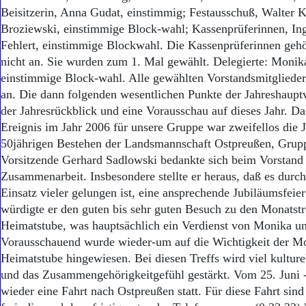
Beisitzerin, Anna Gudat, einstimmig; Festausschuß, Walter K
Broziewski, einstimmige Block-wahl; Kassenprüferinnen, Ing
Fehlert, einstimmige Blockwahl. Die Kassenprüferinnen geh
nicht an. Sie wurden zum 1. Mal gewählt. Delegierte: Monik
einstimmige Block-wahl. Alle gewählten Vorstandsmitgliede
an. Die dann folgenden wesentlichen Punkte der Jahreshau
der Jahresrückblick und eine Vorausschau auf dieses Jahr. D
Ereignis im Jahr 2006 für unsere Gruppe war zweifellos die 
50jährigen Bestehen der Landsmannschaft Ostpreußen, Grupp
Vorsitzende Gerhard Sadlowski bedankte sich beim Vorstand 
Zusammenarbeit. Insbesondere stellte er heraus, daß es durc
Einsatz vieler gelungen ist, eine ansprechende Jubiläumsfeier
würdigte er den guten bis sehr guten Besuch zu den Monatstre
Heimatstube, was hauptsächlich ein Verdienst von Monika un
Vorausschauend wurde wieder-um auf die Wichtigkeit der Mon
Heimatstube hingewiesen. Bei diesen Treffs wird viel kulturel
und das Zusammengehörigkeitgefühl gestärkt. Vom 25. Juni - 
wieder eine Fahrt nach Ostpreußen statt. Für diese Fahrt sind