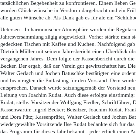
tatsächlichen Begebenheit zu konfrontieren. Einem lieben Ge
wurden Glück-wünsche in Versform dargebracht und ein Früh
alle guten Wünsche ab. Als Dank gab es für ale ein "Schlubb
Uetersen - In harmonischer Atmosphäre wurden die Regularie
Jahresversammlung zügig abgewickelt. Vorher stärkte man si
gedeckten Tischen mit Kaffee und Kuchen. Nachfolgend gab d
Dietrich Müller mit seinem Jahresbericht einen Überblick übe
vergangenen Jahres. Dem folgte der Kassenbericht durch die
Becker. Der ergab, daß der Verein gut gewirtschaftet hat. Di
Walter Gerlach und Jochen Batuschke bestätigten eine orden
und beantragten die Entlastung für den Vorstand. Dem wurd
entsprochen. Danach wurde satzungsgemäß der Vorstand neug
Leitung von Joachim Rudat. Auch diese erfolgte einstimmig: 1
Rudat; stellv. Vorsitzender Wolfgang Fiedler; Schriftführer, D
Kassenwartin; Ingrid Becker; Beisitzer, Joachim Rudat, Frank
und Dora Pütz; Kassenprüfer, Walter Gerlach und Jochen Ba
wiedergewählte Vorsitzende Ilse Rudat bedankte sich für das
das Programm für dieses Jahr bekannt - jeder erhielt einen 