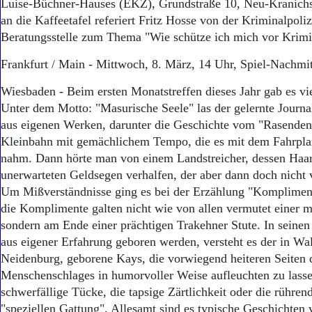
Luise-Büchner-Hauses (EKZ), Grundstraße 10, Neu-Kranichs
an die Kaffeetafel referiert Fritz Hosse von der Kriminalpoliz
Beratungsstelle zum Thema "Wie schütze ich mich vor Krimin
Frankfurt / Main - Mittwoch, 8. März, 14 Uhr, Spiel-Nachmit
Wiesbaden - Beim ersten Monatstreffen dieses Jahr gab es v
Unter dem Motto: "Masurische Seele" las der gelernte Journa
aus eigenen Werken, darunter die Geschichte vom "Rasenden
Kleinbahn mit gemächlichem Tempo, die es mit dem Fahrpla
nahm. Dann hörte man von einem Landstreicher, dessen Haa
unerwarteten Geldsegen verhalfen, der aber dann doch nicht
Um Mißverständnisse ging es bei der Erzählung "Kompliment
die Komplimente galten nicht wie von allen vermutet einer m
sondern am Ende einer prächtigen Trakehner Stute. In seinen
aus eigener Erfahrung geboren werden, versteht es der in Wal
Neidenburg, geborene Kays, die vorwiegend heiteren Seiten 
Menschenschlages in humorvoller Weise aufleuchten zu lassen
schwerfällige Tücke, die tapsige Zärtlichkeit oder die rühren
"speziellen Gattung". Allesamt sind es typische Geschichten 