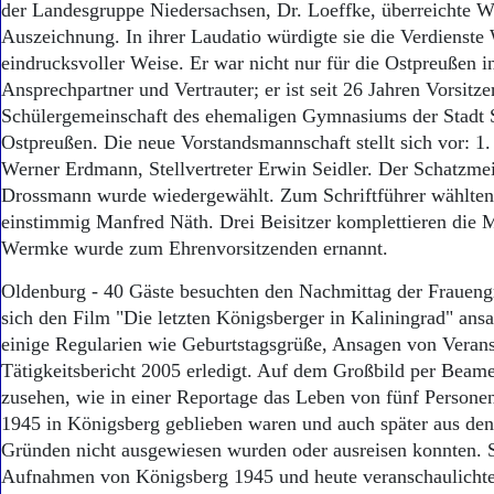
der Landesgruppe Niedersachsen, Dr. Loeffke, überreichte 
Auszeichnung. In ihrer Laudatio würdigte sie die Verdienste
eindrucksvoller Weise. Er war nicht nur für die Ostpreußen i
Ansprechpartner und Vertrauter; er ist seit 26 Jahren Vorsitze
Schülergemeinschaft des ehemaligen Gymnasiums der Stadt S
Ostpreußen. Die neue Vorstandsmannschaft stellt sich vor: 1. 
Werner Erdmann, Stellvertreter Erwin Seidler. Der Schatzmei
Drossmann wurde wiedergewählt. Zum Schriftführer wählten 
einstimmig Manfred Näth. Drei Beisitzer komplettieren die 
Wermke wurde zum Ehrenvorsitzenden ernannt.
Oldenburg - 40 Gäste besuchten den Nachmittag der Frauen
sich den Film "Die letzten Königsberger in Kaliningrad" ans
einige Regularien wie Geburtstagsgrüße, Ansagen von Verans
Tätigkeitsbericht 2005 erledigt. Auf dem Großbild per Beame
zusehen, wie in einer Reportage das Leben von fünf Personen
1945 in Königsberg geblieben waren und auch später aus den
Gründen nicht ausgewiesen wurden oder ausreisen konnten. 
Aufnahmen von Königsberg 1945 und heute veranschaulichte