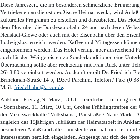
Diese Jahreszeit, die im besonderen schmerzliche Erinnerung
Vertriebenen an die ostpreußische Heimat weckt, wird Anlaß 
kulturelles Programm zu erstellen und darzubieten. Das Hote
dem Pkw über die Bundesautobahn 24 und nach deren Verla
Neustadt-Glewe oder auch mit der Eisenbahn über den Eise
Ludwigslust erreicht werden. Kaffee und Mittagessen könne
eingenommen werden. Das Hotel verfügt über ausreichend Pa
auch für den Weitgereisten zu Sonderkonditionen eine Unterk
Übernachtung sollte aber rechtzeitig mit Frau Ruck unter T
26) 8 80 vereinbart werden. Auskunft erteilt Dr. Friedrich-E
Brinckman-Straße 14 b, 19370 Parchim, Telefon / Fax: (0 38
Mail:
friedelhahn@arcor.de
.
Anklam - Freitag, 9. März, 18 Uhr, feierliche Eröffnung der
- Sonnabend, 11. März, 10 Uhr, Großes Frühlingstreffen der
der Mehrzweckhalle "Volkshaus", Baustraße / Nähe Markt, A
zugleich das 15jährigen Jubiläum der Heimatarbeit in Ankla
besonderen Anlaß sind alle Landsleute von nah und fern mit
Interessenten herzlich eingeladen. Angesagt hat sich der Spr