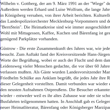
Wilhelm v. Gottberg, der am 9. März 1991 an der "Wiege" de
Außerdem werden Erhard und Luise Wolfram, die lange Jahre
in Königsberg versahen, von ihrer Arbeit berichten. Kulturel
das Landespolizeiorchester Mecklenburg-Vorpommern und d
"BernStein". Die Heimatkreise sind wie immer ausgeschildert.
Wohl mit Mittagessen, Kaffee, Kuchen und Bärenfang ist ges
genügend Parkplätze vorhanden.
Güstrow - Die erste Zusammenkunft des Jahres war, wie jedes
besucht. Zum Auftakt fand der Kreisvorsitzende Hans-Jürgen
Worte der Begrüßung, wobei er auch der Flucht und dem da
Leidensweg vieler Menschen gedachte, die vor über 60 Jahre
verlassen mußten. Als Gäste wurden Landesvorsitzender Ma
Friedhelm Schülke aus Anklam begrüßt, die jedes Jahr ihre 
dieser Gelegenheit vorstellten. Damit verbunden war wieder 
den neusten Aufnahmen Ostpreußens. Die Besucher erkannten
wieder - entweder weil es ihr altes Zuhause war oder sie scho
Busfahrten teilgenommen hatten. In Anschluß gab es Gelegen
neuer Heimatliteratur, Bärenfang oder Königsberger Marzipa