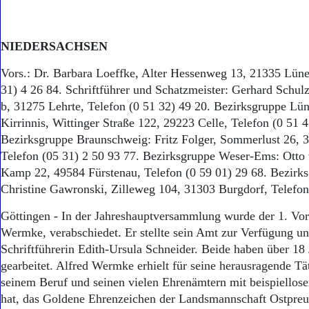
NIEDERSACHSEN
Vors.: Dr. Barbara Loeffke, Alter Hessenweg 13, 21335 Lüne
31) 4 26 84. Schriftführer und Schatzmeister: Gerhard Schul
b, 31275 Lehrte, Telefon (0 51 32) 49 20. Bezirksgruppe Lü
Kirrinnis, Wittinger Straße 122, 29223 Celle, Telefon (0 51 
Bezirksgruppe Braunschweig: Fritz Folger, Sommerlust 26, 
Telefon (05 31) 2 50 93 77. Bezirksgruppe Weser-Ems: Ott
Kamp 22, 49584 Fürstenau, Telefon (0 59 01) 29 68. Bezirk
Christine Gawronski, Zilleweg 104, 31303 Burgdorf, Telefon
Göttingen - In der Jahreshauptversammlung wurde der 1. Vor
Wermke, verabschiedet. Er stellte sein Amt zur Verfügung un
Schriftführerin Edith-Ursula Schneider. Beide haben über 18 
gearbeitet. Alfred Wermke erhielt für seine herausragende Tät
seinem Beruf und seinen vielen Ehrenämtern mit beispiellos
hat, das Goldene Ehrenzeichen der Landsmannschaft Ostpreu