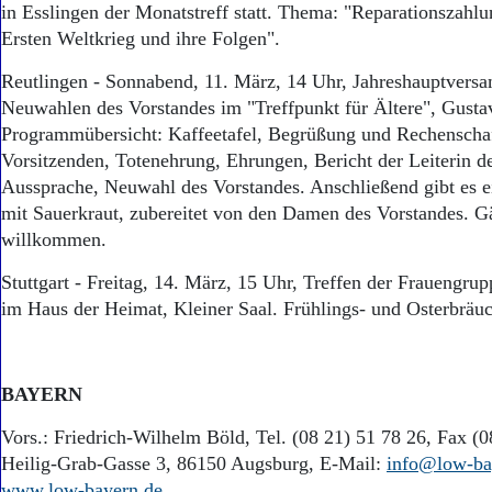
Aktuelle Ausgabe
in Esslingen der Monatstreff statt. Thema: "Reparationszah
Abonnenten-Login
Ersten Weltkrieg und ihre Folgen".
Abonnent werden
Abo Prämien
Reutlingen - Sonnabend, 11. März, 14 Uhr, Jahreshauptvers
Archiv
Neuwahlen des Vorstandes im "Treffpunkt für Ältere", Gusta
Mediadaten
Programmübersicht: Kaffeetafel, Begrüßung und Rechenschaft
Vorsitzenden, Totenehrung, Ehrungen, Bericht der Leiterin d
Kontakt
Aussprache, Neuwahl des Vorstandes. Anschließend gibt es e
Impressum
mit Sauerkraut, zubereitet von den Damen des Vorstandes. Gä
Datenschutz
willkommen.
Stuttgart - Freitag, 14. März, 15 Uhr, Treffen der Frauengrup
im Haus der Heimat, Kleiner Saal. Frühlings- und Osterbräuc
BAYERN
Vors.: Friedrich-Wilhelm Böld, Tel. (08 21) 51 78 26, Fax (0
Heilig-Grab-Gasse 3, 86150 Augsburg, E-Mail:
info@low-ba
www.low-bayern.de