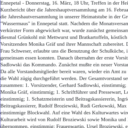
Ennepetal - Donnerstag, 16. März, 18 Uhr, Treffen in der He
Kurzbericht über die Jahreshauptversammlung am 16. Febru
die Jahreshautversammlung in unserer Heimatstube in der G
"Wassermaus" in Ennepetal statt. Nachdem die Monatsversa
verkürzter Form abgewickelt war, wurde zunächst gemeinsam
diesmal Grünkohl mit Mettwurst und Bratkartoffeln, köstlich
Vorsitzenden Monika Gräf und ihrer Mannschaft zubereitet. D
Frau Schweser, erlaubte uns die Benutzung der Schulküche, i
gemeinsam essen konnten. Danach übernahm der erste Vorsi
Sadlowski das Kommando. Zunächst mußte ein neuer Vorsta
Da alle Vorstandsmitglieder bereit waren, wieder ein Amt z
die Wahl zügig durchgeführt werden. Der Gesamtvorstand setz
zusammen: 1. Vorsitzender, Gerhard Sadlowski, einstimmig; 
Monika Gräf, einstimmig; 1. Schriftführer und Pressewart, L
einstimmig; 1. Schatzmeisterin und Beitragskassiererin, Ingr
Beitragskassierer, Rudolf Broziewski, Rudi Gerkowski, Max
einstimmige Blockwahl. Auf eine Wahl des Kulturwartes wird
Kulturarbeit wird von Rudolf Broziewski sowie Monika und 
übernommen, einstimmig; Frauenwartin, Ursel Broziewski, e