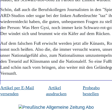
Aktuelle Ausgabe
Abonnenten-Login
Schön, daß auch die Berufskollegen Journalisten in den "Spie
Abonnent werden
ARD-Studios oder sogar bei der linken Außenleuchte "taz" i
Abo Prämien
wiederentdeckt haben, die guten, unbequemen Fragen zu stel
Archiv
der Person: Was Herr Gysi, noch immer kein Schwarz-rot-g
Mediadaten
Der windet sich und brummt wie ein Käfer auf dem Rücken.
Kontakt
Impressum
Auf dem falschen Fuß erwischt werden jetzt alle Künasts, Ro
Datenschutz
sonst noch heißen. Also die, die immer versucht waren, unser
unser Nationalgefühl also, zum Nationalismus umzustempeln. J
den Treueid auf Klinsmann und die Nationalelf. So eine Fu
Land schön nach vorn bringen, also weiter mit den Geländeg
Vernunft.
Artikel per E-Mail
Artikel
Probeabo
versenden
ausdrucken
bestellen