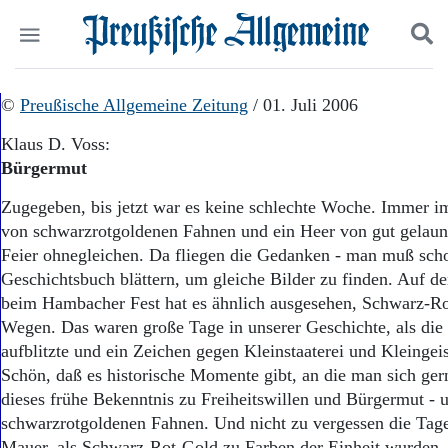
Politik
©
Preußische Allgemeine Zeitung
Suchen und finden
/ 01. Juli 2006
Kultur
Klaus D. Voss:
Wirtschaft
Bürgermut
Panorama
Gesellschaft
Zugegeben, bis jetzt war es keine schlechte Woche. Immer i
Leben
von schwarzrotgoldenen Fahnen und ein Heer von gut gelau
Geschichte
Feier ohnegleichen. Da fliegen die Gedanken - man muß sch
Ostpreußen
Geschichtsbuch blättern, um gleiche Bilder zu finden. Auf d
Pommern
Berlin-Brandenburg
beim Hambacher Fest hat es ähnlich ausgesehen, Schwarz-Ro
Schlesien
Wegen. Das waren große Tage in unserer Geschichte, als die
Danzig und Westpreußen
aufblitzte und ein Zeichen gegen Kleinstaaterei und Kleingeis
Bücher
Schön, daß es historische Momente gibt, an die man sich ge
dieses frühe Bekenntnis zu Freiheitswillen und Bürgermut - u
Start
schwarzrotgoldenen Fahnen. Und nicht zu vergessen die Tag
Wer wir sind
Mauer, als Schwarz-Rot-Gold zu Farben der Einheit wurden.