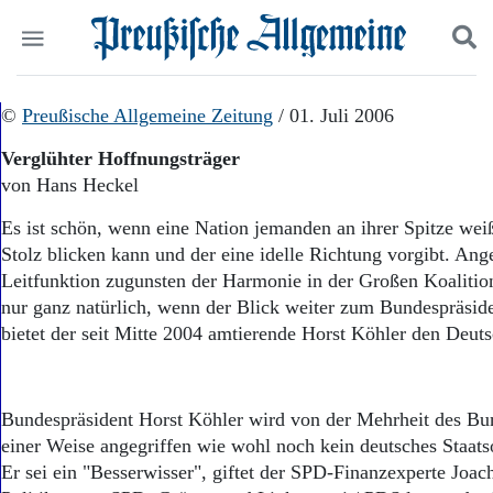
Politik
©
Preußische Allgemeine Zeitung
Suchen und finden
/ 01. Juli 2006
Kultur
Verglühter Hoffnungsträger
Wirtschaft
von Hans Heckel
Panorama
Gesellschaft
Es ist schön, wenn eine Nation jemanden an ihrer Spitze weiß
Leben
Stolz blicken kann und der eine idelle Richtung vorgibt. Ang
Geschichte
Leitfunktion zugunsten der Harmonie in der Großen Koalition
Ostpreußen
nur ganz natürlich, wenn der Blick weiter zum Bundespräsid
Pommern
Berlin-Brandenburg
bietet der seit Mitte 2004 amtierende Horst Köhler den Deut
Schlesien
Danzig und Westpreußen
Bücher
Bundespräsident Horst Köhler wird von der Mehrheit des Bun
einer Weise angegriffen wie wohl noch kein deutsches Staats
Start
Wer wir sind
Er sei ein "Besserwisser", giftet der SPD-Finanzexperte Joa