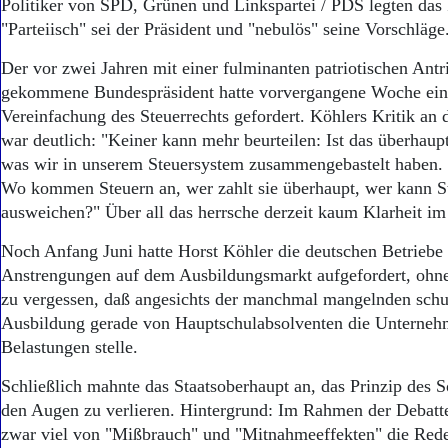
Aktuelle Ausgabe
Politiker von SPD, Grünen und Linkspartei / PDS legten das 
Abonnenten-Login
"Parteiisch" sei der Präsident und "nebulös" seine Vorschläge
Abonnent werden
Der vor zwei Jahren mit einer fulminanten patriotischen Antr
Abo Prämien
Archiv
gekommene Bundespräsident hatte vorvergangene Woche ein
Mediadaten
Vereinfachung des Steuerrechts gefordert. Köhlers Kritik an 
war deutlich: "Keiner kann mehr beurteilen: Ist das überhaupt
Kontakt
was wir in unserem Steuersystem zusammengebastelt haben.
Impressum
Wo kommen Steuern an, wer zahlt sie überhaupt, wer kann S
Datenschutz
ausweichen?" Über all das herrsche derzeit kaum Klarheit im
Noch Anfang Juni hatte Horst Köhler die deutschen Betriebe
Anstrengungen auf dem Ausbildungsmarkt aufgefordert, ohn
zu vergessen, daß angesichts der manchmal mangelnden schu
Ausbildung gerade von Hauptschulabsolventen die Unterneh
Belastungen stelle.
Schließlich mahnte das Staatsoberhaupt an, das Prinzip des So
den Augen zu verlieren. Hintergrund: Im Rahmen der Debatt
zwar viel von "Mißbrauch" und "Mitnahmeeffekten" die Rede