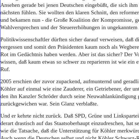
Ansehen gerade bei jenen Deutschen eingebüßt, die sich ihm 
nächsten fühlen. Sie wollten den klaren Schnitt, den reform
und bekamen nun - die Große Koalition der Kompromisse, g
Wahlversprechen und der Steuererhöhungen in ungekanntem
Politikwissenschaftler dürften sicher darauf verweisen, daß 
vergessen und somit den Präsidenten kaum noch als Wegbere
Rot im Gedächtnis haben werden. Aber ist das sicher? Der V
wissen, daß kaum etwas so schwer zu reparieren ist wie ein 
Ruf.
2005 erschien der zuvor zupackend, aufmunternd und geradli
Köhler auf einmal wie eine Zauderer, ein Getriebener, der un
den ihn Kanzler Schröder durch seine Neuwahlankündigung ge
zurückgewichen war. Sein Glanz verblaßte.
Und er kehrte nicht zurück. Daß SPD, Grüne und Linkspartei 
derart drastisch auf das Staatsoberhaupt einzudreschen, hat 
wie die Tatsache, daß die Unterstützung für Köhler merkwürdi
Auch wenn die Deutschen selbst und nicht Köhler Schwarz-R