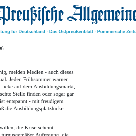
eußische Allgemeine Zeitung
itung für Deutschland · Das Ostpreußenblatt · Pommersche Zeit
Politik
06
Kultur
Wirtschaft
Panorama
nig, melden Medien - auch dieses
Gesellschaft
Ritual. Jeden Frühsommer warnen
Leben
r Lücke auf dem Ausbildungsmarkt,
Geschichte
chte Stelle finden oder sogar gar
Ostpreußen
ist entspannt - mit freudigem
Pommern
Berlin-Brandenburg
aß die Ausbildungsplatzlücke
Schlesien
Danzig und Westpreußen
illen, die Krise scheint
Bücher
n turnusgemäßer Aufregung, die