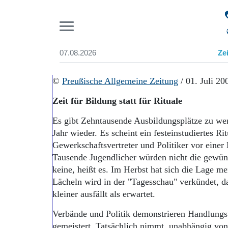
Pr
07.08.2026
Ze
Suchen und finden
Start
©
Preußische Allgemeine Zeitung
/ 01. Juli 20
Wer wir sind
Zeit für Bildung statt für Rituale
Aktuelle Ausgabe
Abonnenten-Login
Es gibt Zehntausende Ausbildungsplätze zu we
Abonnent werden
Jahr wieder. Es scheint ein festeinstudiertes 
Abo Prämien
Gewerkschaftsvertreter und Politiker vor eine
Archiv
Tausende Jugendlicher würden nicht die gewüns
Mediadaten
keine, heißt es. Im Herbst hat sich die Lage me
Lächeln wird in der "Tagesschau" verkündet, d
kleiner ausfällt als erwartet.
Verbände und Politik demonstrieren Handlungsw
gemeistert. Tatsächlich nimmt, unabhängig vo