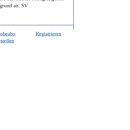
grund an. SV
robeabo
Registrieren
stellen