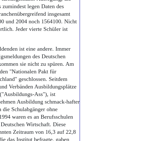
s zumindest legen Daten des
branchenübergreifend insgesamt
00 und 2004 noch 1564100. Nicht
lich. Jeder vierte Schüler ist
ldenden ist eine andere. Immer
olgsmeldungen des Deutschen
kommen sie nicht zu spüren. Am
den "Nationalen Pakt für
chland" geschlossen. Seitdem
und Verbänden Ausbildungsplätze
("Ausbildungs-Ass"), ist
rnehmen Ausbildung schmack-hafter
n die Schulabgänger ohne
 1994 waren es an Berufsschulen
r Deutschen Wirtschaft. Diese
nnten Zeitraum von 16,3 auf 22,8
e das Institut befragte, gaben