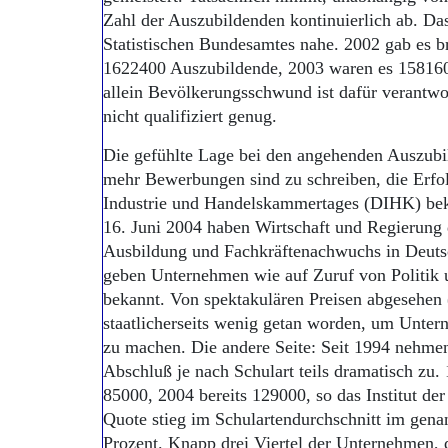
Zahl der Auszubildenden kontinuierlich ab. Da
Statistischen Bundesamtes nahe. 2002 gab es 
1622400 Auszubildende, 2003 waren es 15816
allein Bevölkerungsschwund ist dafür verantwort
nicht qualifiziert genug.
Die gefühlte Lage bei den angehenden Auszubi
mehr Bewerbungen sind zu schreiben, die Erf
Industrie und Handelskammertages (DIHK) be
16. Juni 2004 haben Wirtschaft und Regierung 
Ausbildung und Fachkräftenachwuchs in Deuts
geben Unternehmen wie auf Zuruf von Politik 
bekannt. Von spektakulären Preisen abgesehen 
staatlicherseits wenig getan worden, um Unte
zu machen. Die andere Seite: Seit 1994 nehme
Abschluß je nach Schulart teils dramatisch zu.
85000, 2004 bereits 129000, so das Institut de
Quote stieg im Schulartendurchschnitt im gena
Prozent. Knapp drei Viertel der Unternehmen, di