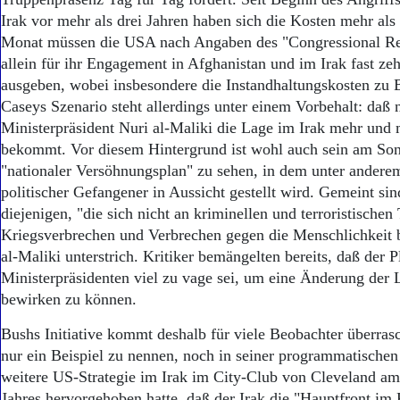
Aktuelle Ausgabe
Irak vor mehr als drei Jahren haben sich die Kosten mehr als
Abonnenten-Login
Abonnent werden
Monat müssen die USA nach Angaben des "Congressional Re
Abo Prämien
allein für ihr Engagement in Afghanistan und im Irak fast ze
Archiv
ausgeben, wobei insbesondere die Instandhaltungskosten zu 
Mediadaten
Caseys Szenario steht allerdings unter einem Vorbehalt: daß 
Ministerpräsident Nuri al-Maliki die Lage im Irak mehr und 
Kontakt
bekommt. Vor diesem Hintergrund ist wohl auch sein am Sonn
Impressum
"nationaler Versöhnungsplan" zu sehen, in dem unter anderem
Datenschutz
politischer Gefangener in Aussicht gestellt wird. Gemeint sin
diejenigen, "die sich nicht an kriminellen und terroristischen
Kriegsverbrechen und Verbrechen gegen die Menschlichkeit b
al-Maliki unterstrich. Kritiker bemängelten bereits, daß der P
Ministerpräsidenten viel zu vage sei, um eine Änderung der
bewirken zu können.
Bushs Initiative kommt deshalb für viele Beobachter überras
nur ein Beispiel zu nennen, noch in seiner programmatischen
weitere US-Strategie im Irak im City-Club von Cleveland am
Jahres hervorgehoben hatte, daß der Irak die "Hauptfront im