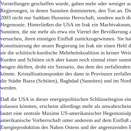
Vorstellungen geschaffen wurde, gaben mehr oder weniger au
Regierungen, in denen Sunniten dominierten, den Ton an. D
2003 nicht nur Saddam Husseins Herrschaft, sondern auch di
Hegemonie. Hinterließen die USA im Irak ein Machtvakuum
Sunniten, die nie mehr als etwa ein Viertel der Bevölkerung
versuchen, ihren einstigen Einfluß zurückzugewinnen. Sie ha
Konstituierung der neuen Regierung im Irak nie einen Hehl 
sie die schiitisch-kurdische Mehrheitskoalition in keiner Wei
Kurden und Schiiten sich aber kaum noch einmal einer sunn
beugen dürften, droht ein Szenario, das dem des zerfallende
könnte. Kristallisationspunkte des dann in Provinzen zerfall
die Städte Basra (Schiiten), Baghdad (Sunniten) und im Nor
werden.
Daß die USA in dieser energiepolitischen Schlüsselregion ein
zulassen könnten, erscheint allerdings mehr als unwahrschein
lautet eine zentrale Maxime US-amerikanischer Hegemonialpo
amerikanische Vorherrschaft unter anderem auf dem Einfluß 
Energieproduktion des Nahen Ostens und der angrenzenden 