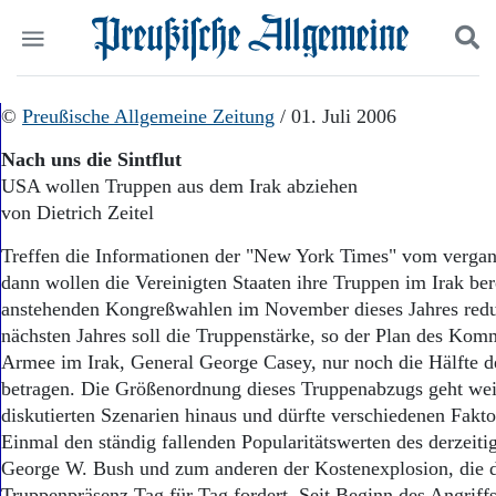
Politik
©
Preußische Allgemeine Zeitung
Suchen und finden
/ 01. Juli 2006
Kultur
Nach uns die Sintflut
Wirtschaft
USA wollen Truppen aus dem Irak abziehen
Panorama
von Dietrich Zeitel
Gesellschaft
Leben
Treffen die Informationen der "New York Times" vom verga
Geschichte
dann wollen die Vereinigten Staaten ihre Truppen im Irak ber
Ostpreußen
anstehenden Kongreßwahlen im November dieses Jahres redu
Pommern
Berlin-Brandenburg
nächsten Jahres soll die Truppenstärke, so der Plan des Ko
Schlesien
Armee im Irak, General George Casey, nur noch die Hälfte 
Danzig und Westpreußen
betragen. Die Größenordnung dieses Truppenabzugs geht weit
Bücher
diskutierten Szenarien hinaus und dürfte verschiedenen Fakto
Einmal den ständig fallenden Popularitätswerten des derzeit
Start
George W. Bush und zum anderen der Kostenexplosion, die d
Wer wir sind
Truppenpräsenz Tag für Tag fordert. Seit Beginn des Angriff