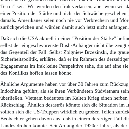
Terror" sei. "Wir werden den Irak verlassen, aber wenn wir d
einer Position der Stärke und nicht der Schwäche geschehen"
damals. Amerikaner seien noch nie vor Verbrechern und Mör
zurückgewichen und würden damit auch jetzt nicht anfangen.
Daß sich die USA aktuell in einer "Position der Stärke" befi
selbst der eingeschworenste Bush-Anhänger nicht überzeugt s
das Gegenteil der Fall. Selbst Zbigniew Brzezinski, die gra
Sicherheitspolitik, erklärte, daß er im Rahmen des derzeitige
Engagements im Irak keine Perspektive sehe, die auf eine si
des Konflikts hoffen lassen könne.
Ähnliche Argumente haben vor über 30 Jahren zum Rückzug
Indochina geführt, als sie ihren Verbündeten Südvietnam sei
überließen. Vietnam bedeutete im Kalten Krieg einen herben 
Rückschlag. Ähnlich desaströs könnte sich die Situation im I
sollten sich die US-Truppen wirklich zu großen Teilen zurüc
Beobachter gehen davon aus, daß in einem derartigen Fall die
Landes drohen könnte. Seit Anfang der 1920er Jahre, als der 