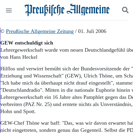
Politik
©
Preußische Allgemeine Zeitung
Suchen und finden
/ 01. Juli 2006
Kultur
GEW entschuldigt sich
Wirtschaft
Lehrergewerkschaft wurde vom neuen Deutschlandgefühl üb
Panorama
von Hans Heckel
Gesellschaft
Leben
Hilflos und verwirrt bemüht sich der Bundesvorsitzende der
Geschichte
Erziehung und Wissenschaft" (GEW), Ulrich Thöne, um Sch
Ostpreußen
"Ich habe mich da überhaupt nicht drauf eingestellt", stamme
Pommern
Berlin-Brandenburg
"Deutschlandradio". Mitten in die nationale Euphorie hinein 
Schlesien
Lehrergewerkschaft ein 16 Jahre altes Pamphlet gegen das D
Danzig und Westpreußen
verbreiten (PAZ Nr. 25) und erntete nichts als Unverständnis,
Bücher
Hohn und Spott.
Start
GEW-Chef Thöne war baff: "Das, was wir davon erwartet habe
Wer wir sind
nicht eingetreten, sondern genau das Gegenteil. Selbst die PD