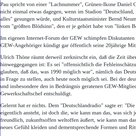
Aktuelle Ausgabe
Pau spricht von einer "Lachnummer", Grünen-Ikone Daniel C
Abonnenten-Login
nicht einmal etwas dagegen, wenn im Stadion "Deutschland,
Abonnent werden
alles" gesungen würde, und Kulturstaatsminister Bernd Neu
Abo Prämien
vom "größten Blödsinn", den er je gehört habe von "linken B
Archiv
Mediadaten
Im eigenen Internet-Forum der GEW schimpfen Diskutanten 
GEW-Angehöriger kündigt gar öffentlich seine 20jährige Mitg
Kontakt
Impressum
Ulrich Thöne räumt derweil zerknirscht ein, daß die Zeit übe
Datenschutz
hinweggegangen ist: Es sei "offensichtlich die Fehleinschät
glauben, daß das, was 1990 möglich war", nämlich das Deutsc
in Frage zu stellen, auch heute noch möglich sei. Bei der deu
und insbesondere den in Bedrängnis geratenen GEW-Mitglied
Gewerkschaftschef entschuldigt.
Gelernt hat er nichts. Dem "Deutschlandradio" sagte er: "Die 
eigentlich ansteht, ist doch die, wie kann man das, was sich je
freundlich, zukunftsoffen weltoffen äußert, wie kann man da
neues Gefühl kleiden und dementsprechende Formen und Ritu