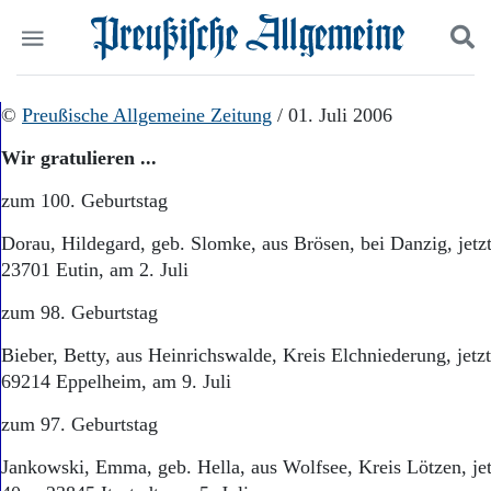
Politik
©
Preußische Allgemeine Zeitung
Suchen und finden
/ 01. Juli 2006
Kultur
Wir gratulieren ...
Wirtschaft
Panorama
zum 100. Geburtstag
Gesellschaft
Leben
Dorau, Hildegard, geb. Slomke, aus Brösen, bei Danzig, jetzt
Geschichte
23701 Eutin, am 2. Juli
Ostpreußen
Pommern
zum 98. Geburtstag
Berlin-Brandenburg
Bieber, Betty, aus Heinrichswalde, Kreis Elchniederung, jetzt
Schlesien
Danzig und Westpreußen
69214 Eppelheim, am 9. Juli
Bücher
zum 97. Geburtstag
Start
Jankowski, Emma, geb. Hella, aus Wolfsee, Kreis Lötzen, jet
Wer wir sind