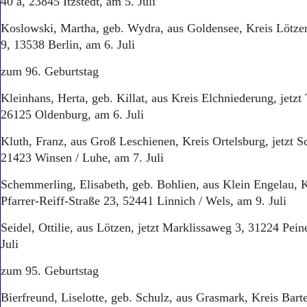
40 a, 23845 Itzstedt, am 5. Juli
Aktuelle Ausgabe
Abonnenten-Login
Koslowski, Martha, geb. Wydra, aus Goldensee, Kreis Lötz
Abonnent werden
9, 13538 Berlin, am 6. Juli
Abo Prämien
Archiv
zum 96. Geburtstag
Mediadaten
Kleinhans, Herta, geb. Killat, aus Kreis Elchniederung, jetzt
Kontakt
26125 Oldenburg, am 6. Juli
Impressum
Datenschutz
Kluth, Franz, aus Groß Leschienen, Kreis Ortelsburg, jetzt Sc
21423 Winsen / Luhe, am 7. Juli
Schemmerling, Elisabeth, geb. Bohlien, aus Klein Engelau, K
Pfarrer-Reiff-Straße 23, 52441 Linnich / Wels, am 9. Juli
Seidel, Ottilie, aus Lötzen, jetzt Marklissaweg 3, 31224 Pein
Juli
zum 95. Geburtstag
Bierfreund, Liselotte, geb. Schulz, aus Grasmark, Kreis Barten