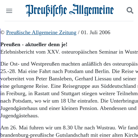
Politik
©
Preußische Allgemeine Zeitung
Suchen und finden
/ 01. Juli 2006
Kultur
Preußen - aktueller denn je!
Wirtschaft
Erlebnisbericht vom XXV. osteuropäischen Seminar in Wust
Panorama
Gesellschaft
Die Ost- und Westpreußen machten anläßlich des osteuropä
Leben
25.-28. Mai eine Fahrt nach Potsdam und Berlin. Die Reise 
Geschichte
vorbereitet von Peter Bansleben, Gerhard Liessau und seiner 
Ostpreußen
eine gelungene Reise. Eine Reisegruppe aus Süddeutschland 
Pommern
Berlin-Brandenburg
in Freiburg, in Rastatt und Stuttgart stiegen weitere Teilnehm
Schlesien
nach Potsdam, wo wir um 18 Uhr eintrafen. Die Unterbringun
Danzig und Westpreußen
Jugendgästehaus und einer kleinen Pension. Abendessen und
Bücher
Jugendgästehaus.
Start
Am 26. Mai fuhren wir um 8.30 Uhr nach Wustrau. Wir fande
Wer wir sind
brandenburg-preußische Gutslandschaft mit einer alten Kirch