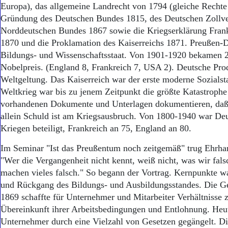
Europa), das allgemeine Landrecht von 1794 (gleiche Rechte 
Gründung des Deutschen Bundes 1815, des Deutschen Zollve
Norddeutschen Bundes 1867 sowie die Kriegserklärung Fran
1870 und die Proklamation des Kaiserreichs 1871. Preußen-
Bildungs- und Wissenschaftsstaat. Von 1901-1920 bekamen 
Nobelpreis. (England 8, Frankreich 7, USA 2). Deutsche Prod
Weltgeltung. Das Kaiserreich war der erste moderne Sozialsta
Weltkrieg war bis zu jenem Zeitpunkt die größte Katastrophe
vorhandenen Dokumente und Unterlagen dokumentieren, daß
allein Schuld ist am Kriegsausbruch. Von 1800-1940 war De
Kriegen beteiligt, Frankreich an 75, England an 80.
Im Seminar "Ist das Preußentum noch zeitgemäß" trug Ehrha
"Wer die Vergangenheit nicht kennt, weiß nicht, was wir fal
machen vieles falsch." So begann der Vortrag. Kernpunkte wa
und Rückgang des Bildungs- und Ausbildungsstandes. Die 
1869 schaffte für Unternehmer und Mitarbeiter Verhältnisse z
Übereinkunft ihrer Arbeitsbedingungen und Entlohnung. Heu
Unternehmer durch eine Vielzahl von Gesetzen gegängelt. D