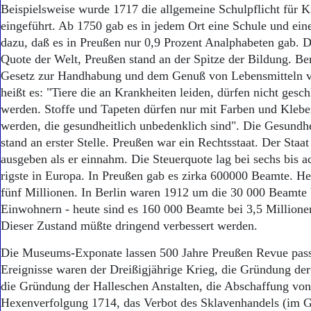
Beispielsweise wurde 1717 die allgemeine Schulpflicht für
eingeführt. Ab 1750 gab es in jedem Ort eine Schule und ein
dazu, daß es in Preußen nur 0,9 Prozent Analphabeten gab. D
Quote der Welt, Preußen stand an der Spitze der Bildung. Be
Gesetz zur Handhabung und dem Genuß von Lebensmitteln ve
heißt es: "Tiere die an Krankheiten leiden, dürfen nicht gesch
werden. Stoffe und Tapeten dürfen nur mit Farben und Klebe
werden, die gesundheitlich unbedenklich sind". Die Gesundh
stand an erster Stelle. Preußen war ein Rechtsstaat. Der Staat
ausgeben als er einnahm. Die Steuerquote lag bei sechs bis ac
rigste in Europa. In Preußen gab es zirka 600000 Beamte. Heu
fünf Millionen. In Berlin waren 1912 um die 30 000 Beamte 
Einwohnern - heute sind es 160 000 Beamte bei 3,5 Million
Dieser Zustand müßte dringend verbessert werden.
Die Museums-Exponate lassen 500 Jahre Preußen Revue pass
Ereignisse waren der Dreißigjährige Krieg, die Gründung der 
die Gründung der Halleschen Anstalten, die Abschaffung von
Hexenverfolgung 1714, das Verbot des Sklavenhandels (im G