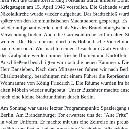
man sich die totale Zerstörung Potsdams durch alliierte Bomb
Kriegstagen am 15. April 1945 vorstellen. Die Gebäude wurde
Nikolaikirche wurde wieder aufgebaut. Das Stadtschloß wurd
später von den kommunistischen Machthabern gesprengt. Es so
wieder aufgebaut werden und als Sitz des Brandenburgische
Verwendung finden. Auch die Garnisonkirche soll im alten St
werden. Der Bus fuhr uns durch das Holländische Viertel un
nach Sanssouci. Wir machten einen Besuch am Grab Friedric
der Grabplatte werden immer frische Blumen und Kartoffeln 
Anschließend besichtigten wir noch die neuen Kammern. D
Herr Bansleben. Nach dem Mittagessen fuhren wir nach Ber
Charlottenburg, besichtigten mit einem Führer die Repräsent
Wohnräume von König Friedrich I. Die Räume wurden im bar
alten Möbeln wieder aufgebaut. Unser Busfahrer machte ansc
noch eine kleine Stadtrundfahrt durch Berlin.
Am Sonntag war unser letzter Programmpunkt: Spaziergang u
Berlin. Am Brandenburger Tor erwartete uns der "Alte Fritz"
in voller Uniform. Er machte mit uns eine Zeitreise ins preu
erzählte uns fast zu jedem Haus eine Geschichte. Wir erfuhre