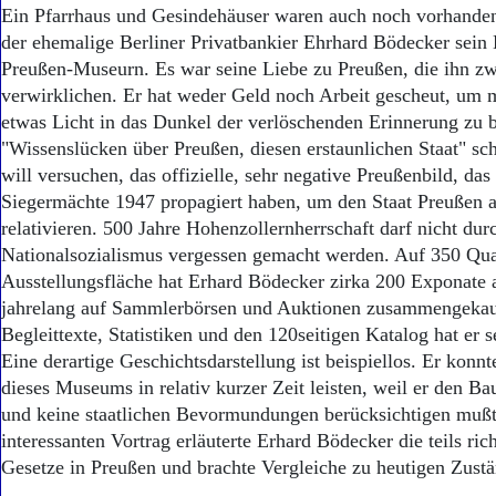
Aktuelle Ausgabe
Ein Pfarrhaus und Gesindehäuser waren auch noch vorhanden
Abonnenten-Login
der ehemalige Berliner Privatbankier Ehrhard Bödecker sein
Abonnent werden
Preußen-Museurn. Es war seine Liebe zu Preußen, die ihn zw
Abo Prämien
verwirklichen. Er hat weder Geld noch Arbeit gescheut, um
Archiv
etwas Licht in das Dunkel der verlöschenden Erinnerung zu b
Mediadaten
"Wissenslücken über Preußen, diesen erstaunlichen Staat" sch
Kontakt
will versuchen, das offizielle, sehr negative Preußenbild, das 
Impressum
Siegermächte 1947 propagiert haben, um den Staat Preußen a
Datenschutz
relativieren. 500 Jahre Hohenzollernherrschaft darf nicht dur
Nationalsozialismus vergessen gemacht werden. Auf 350 Qu
Ausstellungsfläche hat Erhard Bödecker zirka 200 Exponate au
jahrelang auf Sammlerbörsen und Auktionen zusammengekauf
Begleittexte, Statistiken und den 120seitigen Katalog hat er s
Eine derartige Geschichtsdarstellung ist beispiellos. Er konn
dieses Museums in relativ kurzer Zeit leisten, weil er den Bau
und keine staatlichen Bevormundungen berücksichtigen mußt
interessanten Vortrag erläuterte Erhard Bödecker die teils r
Gesetze in Preußen und brachte Vergleiche zu heutigen Zust