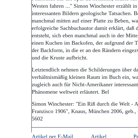
Westen fahren ..." Simon Winchester erzählt in
interessanten Bildern geologische Tatsachen. 
manchmal mitten auf einer Platte zu Beben, was
erfolgreiche Sachbuchautor damit erklärt, daß
entsteht, sich eben manchmal auch in der Mitte
einen Kuchen im Backofen, der aufgrund der 
der Backform, in die er an den Rändern eingez
und die Kruste aufbricht.
Letztendlich nehmen die Schilderungen über d
verhältnismäßig kleinen Raum im Buch ein, wa
zugleich auch für Nicht-Amerikaner interessan
Phänomene weltweit erläutert. Bel
Simon Winchester: "Ein Riß durch die Welt - 
Franzisco 1906", Knaus, München 2006, geb., 4
5602
Artikel per E-Mail
Artikel
P