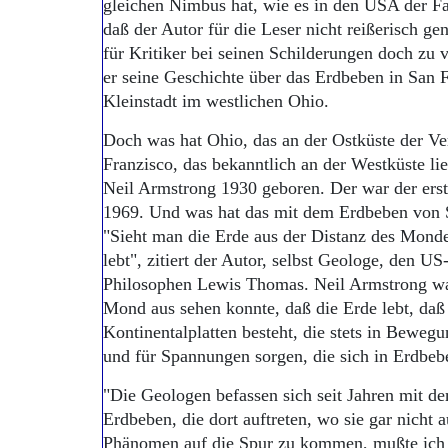
gleichen Nimbus hat, wie es in den USA der Fall
daß der Autor für die Leser nicht reißerisch ge
für Kritiker bei seinen Schilderungen doch zu v
er seine Geschichte über das Erdbeben in San 
Kleinstadt im westlichen Ohio.
Doch was hat Ohio, das an der Ostküste der Ver
Franzisco, das bekanntlich an der Westküste l
Neil Armstrong 1930 geboren. Der war der er
1969. Und was hat das mit dem Erdbeben von 
"Sieht man die Erde aus der Distanz des Monde
lebt", zitiert der Autor, selbst Geologe, den 
Philosophen Lewis Thomas. Neil Armstrong wa
Mond aus sehen konnte, daß die Erde lebt, daß
Kontinentalplatten besteht, die stets in Bewegu
und für Spannungen sorgen, die sich in Erdbeb
"Die Geologen befassen sich seit Jahren mit d
Erdbeben, die dort auftreten, wo sie gar nicht 
Phänomen auf die Spur zu kommen, mußte ich 