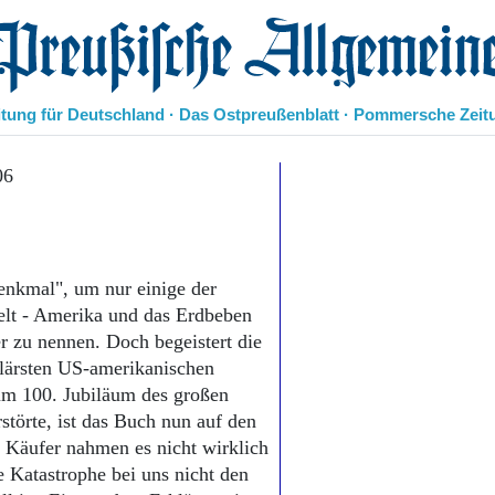
eußische Allgemeine Zeitung
itung für Deutschland · Das Ostpreußenblatt · Pommersche Zeit
Politik
06
Kultur
Wirtschaft
Panorama
Gesellschaft
enkmal", um nur einige der
Leben
Welt - Amerika und das Erdbeben
Geschichte
 zu nennen. Doch begeistert die
Ostpreußen
ulärsten US-amerikanischen
Pommern
Berlin-Brandenburg
um 100. Jubiläum des großen
Schlesien
störte, ist das Buch nun auf den
Danzig und Westpreußen
Käufer nahmen es nicht wirklich
Bücher
e Katastrophe bei uns nicht den