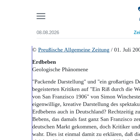
Pr
08.08.2026
Ze
Suchen und finden
Start
©
Preußische Allgemeine Zeitung
/ 01. Juli 20
Wer wir sind
Erdbeben
Aktuelle Ausgabe
Geologische Phänomene
Abonnenten-Login
Abonnent werden
"Packende Darstellung" und "ein großartiges D
Abo Prämien
begeisterten Kritiken auf "Ein Riß durch die 
Archiv
von San Franzisco 1906" von Simon Winchester
Mediadaten
eigenwillige, kreative Darstellung des spektak
Erdbebens auch in Deutschland? Rechtzeitig z
Bebens, das damals fast ganz San Franzisco zer
deutschen Markt gekommen, doch Kritiker und 
wahr. Dies ist einmal damit zu erklären, daß di