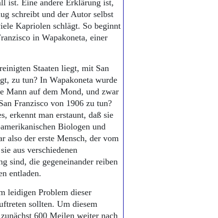
 ist. Eine andere Erklärung ist,
nug schreibt und der Autor selbst
iele Kapriolen schlägt. So beginnt
Franzisco in Wapakoneta, einer
einigten Staaten liegt, mit San
iegt, zu tun? In Wapakoneta wurde
ste Mann auf dem Mond, und zwar
San Franzisco von 1906 zu tun?
s, erkennt man erstaunt, daß sie
US-amerikanischen Biologen und
r also der erste Mensch, der vom
 sie aus verschiedenen
ng sind, die gegeneinander reiben
en entladen.
em leidigen Problem dieser
auftreten sollten. Um diesem
zunächst 600 Meilen weiter nach