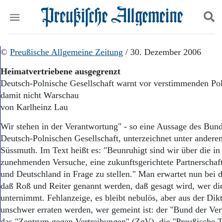
Politik
©
Preußische Allgemeine Zeitung
Suchen und finden
/ 30. Dezember 2006
Kultur
Heimatvertriebene ausgegrenzt
Wirtschaft
Deutsch-Polnische Gesellschaft warnt vor verstimmenden Po
Panorama
damit nicht Warschau
Gesellschaft
Leben
von Karlheinz Lau
Geschichte
Wir stehen in der Verantwortung" - so eine Aussage des Bun
Ostpreußen
Deutsch-Polnischen Gesellschaft, unterzeichnet unter andere
Pommern
Berlin-Brandenburg
Süssmuth. Im Text heißt es: "Beunruhigt sind wir über die in
Schlesien
zunehmenden Versuche, eine zukunftsgerichtete Partnerschaf
Danzig und Westpreußen
und Deutschland in Frage zu stellen." Man erwartet nun bei d
Bücher
daß Roß und Reiter genannt werden, daß gesagt wird, wer di
unternimmt. Fehlanzeige, es bleibt nebulös, aber aus der Dik
Start
unschwer erraten werden, wer gemeint ist: der "Bund der Ve
Wer wir sind
das "Zentrum gegen Vertreibungen" (ZgV), die "Preußische 