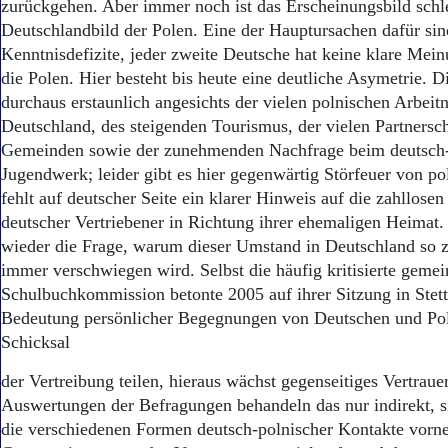
zurückgehen. Aber immer noch ist das Erscheinungsbild schle
Deutschlandbild der Polen. Eine der Hauptursachen dafür sin
Kenntnisdefizite, jeder zweite Deutsche hat keine klare Mei
die Polen. Hier besteht bis heute eine deutliche Asymetrie. Di
durchaus erstaunlich angesichts der vielen polnischen Arbeit
Deutschland, des steigenden Tourismus, der vielen Partnersc
Gemeinden sowie der zunehmenden Nachfrage beim deutsch-
Jugendwerk; leider gibt es hier gegenwärtig Störfeuer von po
fehlt auf deutscher Seite ein klarer Hinweis auf die zahllosen
deutscher Vertriebener in Richtung ihrer ehemaligen Heimat. 
wieder die Frage, warum dieser Umstand in Deutschland so zä
immer verschwiegen wird. Selbst die häufig kritisierte geme
Schulbuchkommission betonte 2005 auf ihrer Sitzung in Stett
Bedeutung persönlicher Begegnungen von Deutschen und Pol
Schicksal
der Vertreibung teilen, hieraus wächst gegenseitiges Vertraue
Auswertungen der Befragungen behandeln das nur indirekt, s
die verschiedenen Formen deutsch-polnischer Kontakte vorn