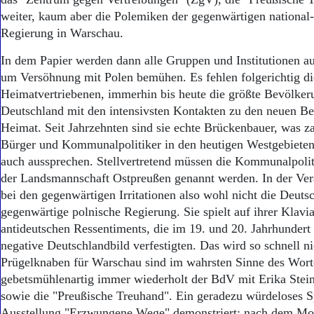
Aktuelle Ausgabe
weiter, kaum aber die Polemiken der gegenwärtigen national
Abonnenten-Login
Abonnent werden
Regierung in Warschau.
Abo Prämien
In dem Papier werden dann alle Gruppen und Institutionen auf
Archiv
um Versöhnung mit Polen bemühen. Es fehlen folgerichtig di
Mediadaten
Heimatvertriebenen, immerhin bis heute die größte Bevölker
Kontakt
Deutschland mit den intensivsten Kontakten zu den neuen B
Impressum
Heimat. Seit Jahrzehnten sind sie echte Brückenbauer, was za
Datenschutz
Bürger und Kommunalpolitiker in den heutigen Westgebiete
auch aussprechen. Stellvertretend müssen die Kommunalpoli
der Landsmannschaft Ostpreußen genannt werden. In der Ver
bei den gegenwärtigen Irritationen also wohl nicht die Deutsc
gegenwärtige polnische Regierung. Sie spielt auf ihrer Klavia
antideutschen Ressentiments, die im 19. und 20. Jahrhundert 
negative Deutschlandbild verfestigten. Das wird so schnell n
Prügelknaben für Warschau sind im wahrsten Sinne des Wort
gebetsmühlenartig immer wiederholt der BdV mit Erika Stei
sowie die "Preußische Treuhand". Ein geradezu würdeloses S
Ausstellung "Erzwungene Wege" demonstriert; nach dem Mot