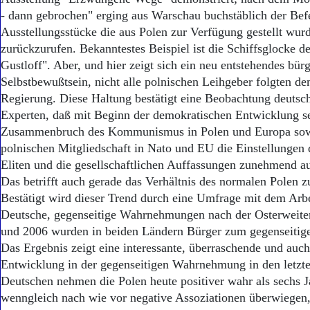
- dann gebrochen" erging aus Warschau buchstäblich der Bef
Ausstellungsstücke die aus Polen zur Verfügung gestellt wur
zurückzurufen. Bekanntestes Beispiel ist die Schiffsglocke d
Gustloff". Aber, und hier zeigt sich ein neu entstehendes bürg
Selbstbewußtsein, nicht alle polnischen Leihgeber folgten d
Regierung. Diese Haltung bestätigt eine Beobachtung deutsc
Experten, daß mit Beginn der demokratischen Entwicklung s
Zusammenbruch des Kommunismus in Polen und Europa sowi
polnischen Mitgliedschaft in Nato und EU die Einstellungen d
Eliten und die gesellschaftlichen Auffassungen zunehmend au
Das betrifft auch gerade das Verhältnis des normalen Polen 
Bestätigt wird dieser Trend durch eine Umfrage mit dem Arbe
Deutsche, gegenseitige Wahrnehmungen nach der Osterweite
und 2006 wurden in beiden Ländern Bürger zum gegenseitigen
Das Ergebnis zeigt eine interessante, überraschende und auch
Entwicklung in der gegenseitigen Wahrnehmung in den letzte
Deutschen nehmen die Polen heute positiver wahr als sechs J
wenngleich nach wie vor negative Assoziationen überwiegen,