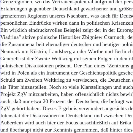
Grenzregionen, wo das Vertrauenspotential aufgrund der per
Erfahrungen gegenüber Deutschland gewachsener und größer i
grenzfernen Regionen unseres Nachbarn, was auch für Deutsc
persönlichen Eindrücke wirken dann in politischen Krisenzeite
Ein wirklich eindrucksvolles Beispiel zeigt der in der Euror
Viadrina" aktive polnische Historiker Zbigniew Czarnuch, der
die Zusammenarbeit ehemaliger deutscher und heutiger poln
Neumark um Küstrin, Landsberg an der Warthe und Berlinch
Generell ist der Zweite Weltkrieg mit seinen Folgen in den öf
polnischen Diskussionen präsent. Der Plan eines "Zentrums 
wird in Polen als ein Instrument der Geschichtspolitik geseh
Schuld am Zweiten Weltkrieg zu verwischen, die Deutschen a
als Täter hinzustellen. Noch so viele Klarstellungen und au
Projekt ZgV mitzuarbeiten, haben offensichtlich nichts bewirkt
auch, daß nur etwa 20 Prozent der Deutschen, die befragt w
ZgV gehört haben. Dieses Ergebnis verwundert angesichts de
Intensität der Diskussionen in Deutschland und zwischen De
Außerdem wird auch hier der Focus ausschließlich auf Erika 
und überhaupt nicht zur Kenntnis genommen, daß hinter dies