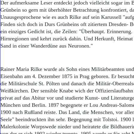
Der aufmerksame Leser entdeckt jedoch vielleicht sogar im 
Grünbein so gern mit überhöhter Betrachtung konfrontiert, d
Unausgesprochene wie es auch Rilke auf sein Karussell "aufg
Finden sich doch in Durs Grünbeins oft zitiertem Dresden- B
ein einziges Gedicht ist, die Zeilen: "Überhaupt. Erinnerun
Hirnregionen und kehrt zurück dahin. Und Herkunft, Heimat 
Sand in einer Wanderdüne aus Neuronen."
Rainer Maria Rilke wurde als Sohn eines Militärbeamten un
Eisenbahn am 4. Dezember 1875 in Prag geboren. Er besucht
die Militärschule St. Pölten und danach die Militär-Oberreal
Weißkirchen. Der sensible Knabe wich der Offizierslaufbahn a
privat auf das Abitur vor und studierte Kunst- und Literaturg
München und Berlin. 1897 begegnete er Lou Andreas-Salomé,
1900 nach Rußland reiste. Das Land, die Menschen, vor allem
Seele" beeindruckten ihn sehr. Begegnung mit Tolstoi. 1900 li
Malerkolonie Worpswede nieder und heiratete die Bildhaueri
von der er sich 1902 wieder trennte. 1905 wurde er für acht