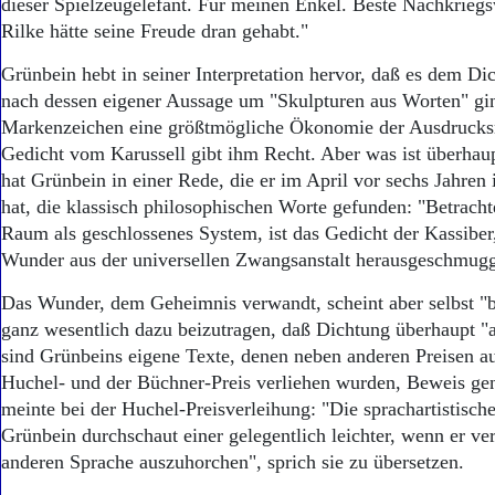
dieser Spielzeugelefant. Für meinen Enkel. Beste Nachkriegs
Rilke hätte seine Freude dran gehabt."
Grünbein hebt in seiner Interpretation hervor, daß es dem Dic
nach dessen eigener Aussage um "Skulpturen aus Worten" gin
Markenzeichen eine größtmögliche Ökonomie der Ausdrucksm
Gedicht vom Karussell gibt ihm Recht. Aber was ist überhau
hat Grünbein in einer Rede, die er im April vor sechs Jahren 
hat, die klassisch philosophischen Worte gefunden: "Betrach
Raum als geschlossenes System, ist das Gedicht der Kassiber
Wunder aus der universellen Zwangsanstalt herausgeschmugg
Das Wunder, dem Geheimnis verwandt, scheint aber selbst "be
ganz wesentlich dazu beizutragen, daß Dichtung überhaupt 
sind Grünbeins eigene Texte, denen neben anderen Preisen au
Huchel- und der Büchner-Preis verliehen wurden, Beweis ge
meinte bei der Huchel-Preisverleihung: "Die sprachartistisch
Grünbein durchschaut einer gelegentlich leichter, wenn er vers
anderen Sprache auszuhorchen", sprich sie zu übersetzen.