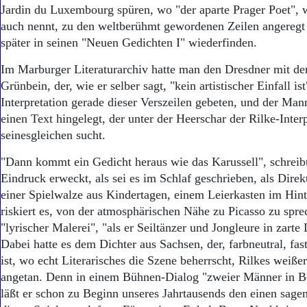
Aktuelle Ausgabe
Jardin du Luxembourg spüren, wo "der aparte Prager Poet", 
Abonnenten-Login
auch nennt, zu den weltberühmt gewordenen Zeilen angeregt 
Abonnent werden
später in seinen "Neuen Gedichten I" wiederfinden.
Abo Prämien
Archiv
Im Marburger Literaturarchiv hatte man den Dresdner mit 
Mediadaten
Grünbein, der, wie er selber sagt, "kein artistischer Einfall is
Interpretation gerade dieser Verszeilen gebeten, und der Man
Kontakt
Impressum
einen Text hingelegt, der unter der Heerschar der Rilke-Inter
Datenschutz
seinesgleichen sucht.
"Dann kommt ein Gedicht heraus wie das Karussell", schreib
Eindruck erweckt, als sei es im Schlaf geschrieben, als Dire
einer Spielwalze aus Kindertagen, einem Leierkasten im Hint
riskiert es, von der atmosphärischen Nähe zu Picasso zu spr
"lyrischer Malerei", "als er Seiltänzer und Jongleure in zarte 
Dabei hatte es dem Dichter aus Sachsen, der, farbneutral, fast
ist, wo echt Literarisches die Szene beherrscht, Rilkes weiße
angetan. Denn in einem Bühnen-Dialog "zweier Männer in B
läßt er schon zu Beginn unseres Jahrtausends den einen sagen