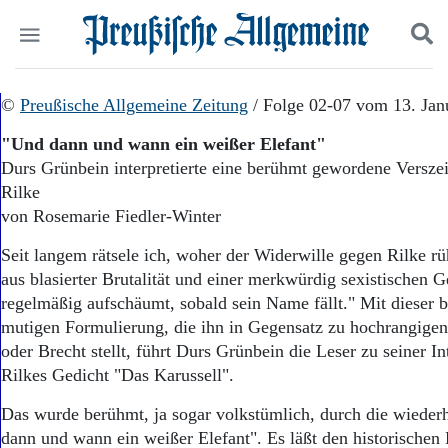
Politik
©
Preußische Allgemeine Zeitung
Suchen und finden
/ Folge 02-07 vom 13. Jan
Kultur
"Und dann und wann ein weißer Elefant"
Wirtschaft
Durs Grünbein interpretierte eine berühmt gewordene Versze
Panorama
Rilke
Gesellschaft
Leben
von Rosemarie Fiedler-Winter
Geschichte
Seit langem rätsele ich, woher der Widerwille gegen Rilke rü
Ostpreußen
aus blasierter Brutalität und einer merkwürdig sexistischen G
Pommern
Berlin-Brandenburg
regelmäßig aufschäumt, sobald sein Name fällt." Mit dieser
Schlesien
mutigen Formulierung, die ihn in Gegensatz zu hochrangig
Danzig und Westpreußen
oder Brecht stellt, führt Durs Grünbein die Leser zu seiner In
Bücher
Rilkes Gedicht "Das Karussell".
Start
Das wurde berühmt, ja sogar volkstümlich, durch die wieder
Wer wir sind
dann und wann ein weißer Elefant". Es läßt den historischen